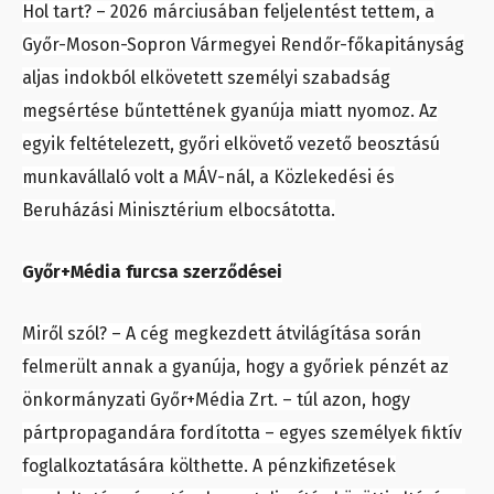
Hol tart? – 2026 márciusában feljelentést tettem, a
Győr-Moson-Sopron Vármegyei Rendőr-főkapitányság
aljas indokból elkövetett személyi szabadság
megsértése bűntettének gyanúja miatt nyomoz. Az
egyik feltételezett, győri elkövető vezető beosztású
munkavállaló volt a MÁV-nál, a Közlekedési és
Beruházási Minisztérium elbocsátotta.
Győr+Média furcsa szerződései
Miről szól? – A cég megkezdett átvilágítása során
felmerült annak a gyanúja, hogy a győriek pénzét az
önkormányzati Győr+Média Zrt. – túl azon, hogy
pártpropagandára fordította – egyes személyek fiktív
foglalkoztatására költhette. A pénzkifizetések