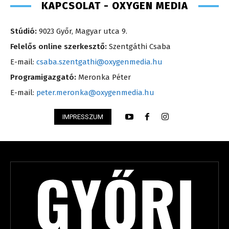
KAPCSOLAT - OXYGEN MEDIA
Stúdió:
9023 Győr, Magyar utca 9.
Felelős online szerkesztő:
Szentgáthi Csaba
E-mail:
csaba.szentgathi@oxygenmedia.hu
Programigazgató:
Meronka Péter
E-mail:
peter.meronka@oxygenmedia.hu
IMPRESSZUM