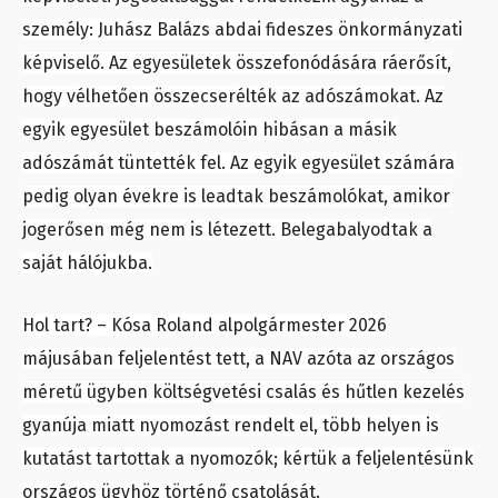
személy: Juhász Balázs abdai fideszes önkormányzati
képviselő. Az egyesületek összefonódására ráerősít,
hogy vélhetően összecserélték az adószámokat. Az
egyik egyesület beszámolóin hibásan a másik
adószámát tüntették fel. Az egyik egyesület számára
pedig olyan évekre is leadtak beszámolókat, amikor
jogerősen még nem is létezett. Belegabalyodtak a
saját hálójukba.
Hol tart? – Kósa Roland alpolgármester 2026
májusában feljelentést tett, a NAV azóta az országos
méretű ügyben költségvetési csalás és hűtlen kezelés
gyanúja miatt nyomozást rendelt el, több helyen is
kutatást tartottak a nyomozók; kértük a feljelentésünk
országos ügyhöz történő csatolását.