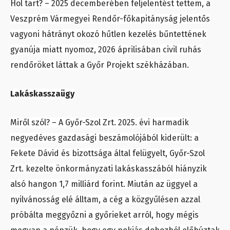
Hol tart? – 2025 decemberében feljelentést tettem, a
Veszprém Vármegyei Rendőr-főkapitányság jelentős
vagyoni hátrányt okozó hűtlen kezelés bűntettének
gyanúja miatt nyomoz, 2026 áprilisában civil ruhás
rendőröket láttak a Győr Projekt székházában.
Lakáskasszaügy
Miről szól? – A Győr-Szol Zrt. 2025. évi harmadik
negyedéves gazdasági beszámolójából kiderült: a
Fekete Dávid és bizottsága által felügyelt, Győr-Szol
Zrt. kezelte önkormányzati lakáskasszából hiányzik
alsó hangon 1,7 milliárd forint. Miután az üggyel a
nyilvánosság elé álltam, a cég a közgyűlésen azzal
próbálta meggyőzni a győrieket arról, hogy mégis