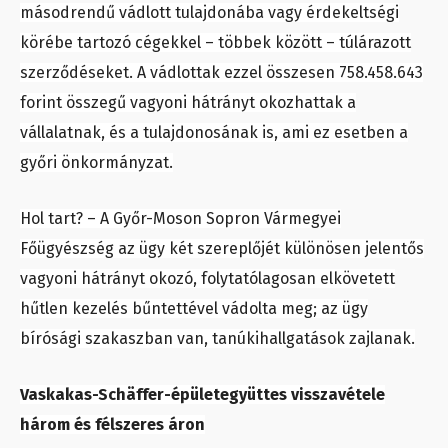
másodrendű vádlott tulajdonába vagy érdekeltségi
körébe tartozó cégekkel – többek között – túlárazott
szerződéseket. A vádlottak ezzel összesen 758.458.643
forint összegű vagyoni hátrányt okozhattak a
vállalatnak, és a tulajdonosának is, ami ez esetben a
győri önkormányzat.
Hol tart? – A Győr-Moson Sopron Vármegyei
Főügyészség az ügy két szereplőjét különösen jelentős
vagyoni hátrányt okozó, folytatólagosan elkövetett
hűtlen kezelés bűntettével vádolta meg; az ügy
bírósági szakaszban van, tanúkihallgatások zajlanak.
Vaskakas-Schäffer-épületegyüttes visszavétele
három és félszeres áron