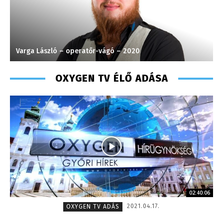
Varga László – operatőr-vágó – 2020
S
OXYGEN TV ÉLŐ ADÁSA
02:40:06
2021.04.17.
OXYGEN TV ADÁS