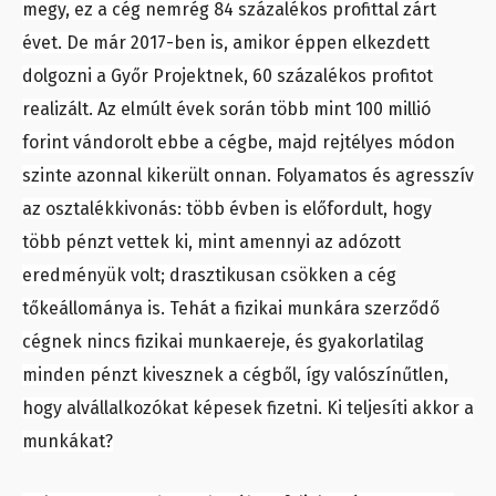
megy, ez a cég nemrég 84 százalékos profittal zárt
évet. De már 2017-ben is, amikor éppen elkezdett
dolgozni a Győr Projektnek, 60 százalékos profitot
realizált. Az elmúlt évek során több mint 100 millió
forint vándorolt ebbe a cégbe, majd rejtélyes módon
szinte azonnal kikerült onnan. Folyamatos és agresszív
az osztalékkivonás: több évben is előfordult, hogy
több pénzt vettek ki, mint amennyi az adózott
eredményük volt; drasztikusan csökken a cég
tőkeállománya is. Tehát a fizikai munkára szerződő
cégnek nincs fizikai munkaereje, és gyakorlatilag
minden pénzt kivesznek a cégből, így valószínűtlen,
hogy alvállalkozókat képesek fizetni. Ki teljesíti akkor a
munkákat?