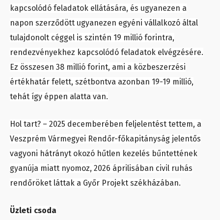
kapcsolódó feladatok ellátására, és ugyanezen a
napon szerződött ugyanezen egyéni vállalkozó által
tulajdonolt céggel is szintén 19 millió forintra,
rendezvényekhez kapcsolódó feladatok elvégzésére.
Ez összesen 38 millió forint, ami a közbeszerzési
értékhatár felett, szétbontva azonban 19-19 millió,
tehát így éppen alatta van.
Hol tart? – 2025 decemberében feljelentést tettem, a
Veszprém Vármegyei Rendőr-főkapitányság jelentős
vagyoni hátrányt okozó hűtlen kezelés bűntettének
gyanúja miatt nyomoz, 2026 áprilisában civil ruhás
rendőröket láttak a Győr Projekt székházában.
Üzleti csoda