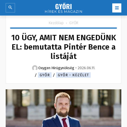
Kezdőlap
GYŐR
10 ÜGY, AMIT NEM ENGEDÜNK
EL: bemutatta Pintér Bence a
listáját
Oxygen Hirügynökség
-
2026.06.11.
GYŐR
GYŐR - KÖZÉLET