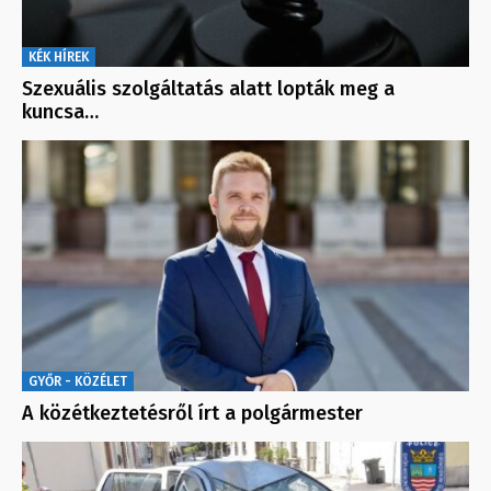
KÉK HÍREK
Szexuális szolgáltatás alatt lopták meg a
kuncsa…
GYŐR - KÖZÉLET
A közétkeztetésről írt a polgármester