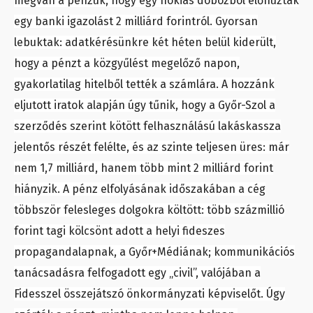
megvan a pénzük, hogy egy nokiás dobozból előhúztak
egy banki igazolást 2 milliárd forintról. Gyorsan
lebuktak: adatkérésünkre két héten belül kiderült,
hogy a pénzt a közgyűlést megelőző napon,
gyakorlatilag hitelből tették a számlára. A hozzánk
eljutott iratok alapján úgy tűnik, hogy a Győr-Szol a
szerződés szerint kötött felhasználású lakáskassza
jelentős részét felélte, és az szinte teljesen üres: már
nem 1,7 milliárd, hanem több mint 2 milliárd forint
hiányzik. A pénz elfolyásának időszakában a cég
többször felesleges dolgokra költött: több százmillió
forint tagi kölcsönt adott a helyi fideszes
propagandalapnak, a Győr+Médiának; kommunikációs
tanácsadásra felfogadott egy „civil”, valójában a
Fidesszel összejátszó önkormányzati képviselőt. Úgy