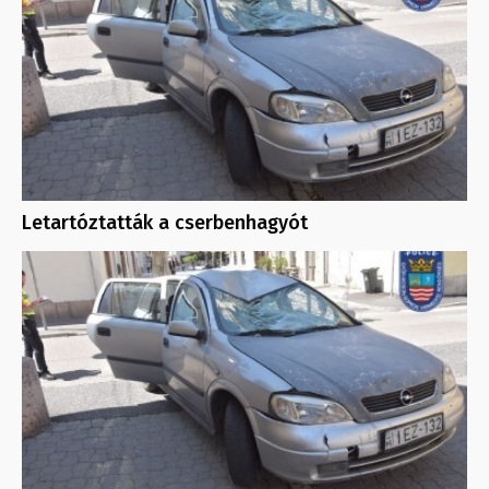
Letartóztatták a cserbenhagyót