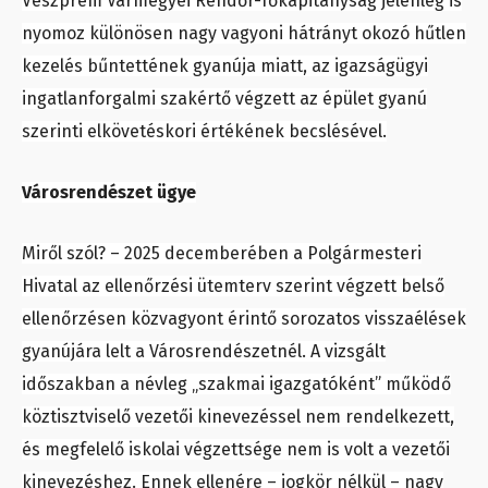
Veszprém Vármegyei Rendőr-főkapitányság jelenleg is
nyomoz különösen nagy vagyoni hátrányt okozó hűtlen
kezelés bűntettének gyanúja miatt, az igazságügyi
ingatlanforgalmi szakértő végzett az épület gyanú
szerinti elkövetéskori értékének becslésével.
Városrendészet ügye
Miről szól? – 2025 decemberében a Polgármesteri
Hivatal az ellenőrzési ütemterv szerint végzett belső
ellenőrzésen közvagyont érintő sorozatos visszaélések
gyanújára lelt a Városrendészetnél. A vizsgált
időszakban a névleg „szakmai igazgatóként” működő
köztisztviselő vezetői kinevezéssel nem rendelkezett,
és megfelelő iskolai végzettsége nem is volt a vezetői
kinevezéshez. Ennek ellenére – jogkör nélkül – nagy