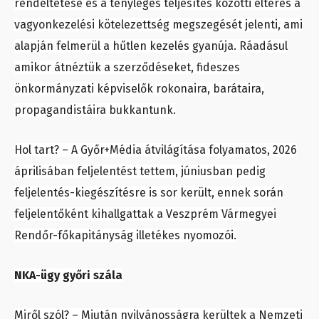
rendeltetése és a tényleges teljesítés közötti eltérés a
vagyonkezelési kötelezettség megszegését jelenti, ami
alapján felmerül a hűtlen kezelés gyanúja. Ráadásul
amikor átnéztük a szerződéseket, fideszes
önkormányzati képviselők rokonaira, barátaira,
propagandistáira bukkantunk.
Hol tart? – A Győr+Média átvilágítása folyamatos, 2026
áprilisában feljelentést tettem, júniusban pedig
feljelentés-kiegészítésre is sor került, ennek során
feljelentőként kihallgattak a Veszprém Vármegyei
Rendőr-főkapitányság illetékes nyomozói.
NKA-ügy győri szála
Miről szól? – Miután nyilvánosságra kerültek a Nemzeti