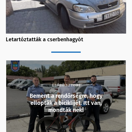
Letartóztatták a cserbenhagyót
ELŐZŐ SZTORI
Bement a rendőrségre, hogy
ellopták a biciklijét. Itt van,
mondták neki