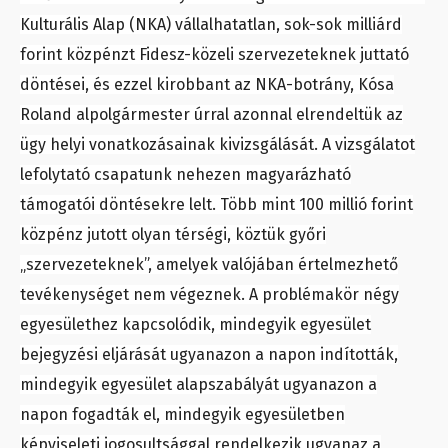
Kulturális Alap (NKA) vállalhatatlan, sok-sok milliárd
forint közpénzt Fidesz-közeli szervezeteknek juttató
döntései, és ezzel kirobbant az NKA-botrány, Kósa
Roland alpolgármester úrral azonnal elrendeltük az
ügy helyi vonatkozásainak kivizsgálását. A vizsgálatot
lefolytató csapatunk nehezen magyarázható
támogatói döntésekre lelt. Több mint 100 millió forint
közpénz jutott olyan térségi, köztük győri
„szervezeteknek”, amelyek valójában értelmezhető
tevékenységet nem végeznek. A problémakör négy
egyesülethez kapcsolódik, mindegyik egyesület
bejegyzési eljárását ugyanazon a napon indították,
mindegyik egyesület alapszabályát ugyanazon a
napon fogadták el, mindegyik egyesületben
képviseleti jogosultsággal rendelkezik ugyanaz a