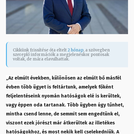
Cikkünk frissítése óta eltelt
2 hónap
, a szövegben
szereplő információk a megjelenéskor pontosak
voltak, de mára elavulhattak.
„Az elmúlt években, különösen az elmúlt bő másfél
évben több ügyet is feltártunk, amelyek főként
feljelentéseink nyomán hatóságok elé is kerültek,
vagy éppen oda tartanak. Több ügyben úgy tűnhet,
mintha csend lenne, de semmit sem engedtünk el,
viszont ezek jórészt már átkerültek az illetékes
hatóságokhoz, és most nekik kell cselekedniük. A