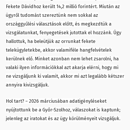
Fekete Dávidhoz került 14,2 millió forintért. Miután az
ügyről tudomást szereztünk nem sokkal az
országgyűlési választások előtt, és megkezdtük a
vizsgálatunkat, fenyegetések jutottak el hozzánk. Úgy
hallottuk, ha beleütjük az orrunkat fekete
telekügyletekbe, akkor valamiféle hangfelvételek
kerülnek elő. Minket azonban nem lehet zsarolni, ha
valaki ilyen információkkal azt akarja elérni, hogy mi
ne vizsgáljunk ki valamit, akkor mi azt legalább kétszer
annyira kivizsgáljuk.
Hol tart? – 2026 márciusában adatigényléseket
nyújtottunk be a Győr-Szolhoz, válaszokat is kaptunk;
jelenleg az iratokat és az ügy körülményeit vizsgáljuk.