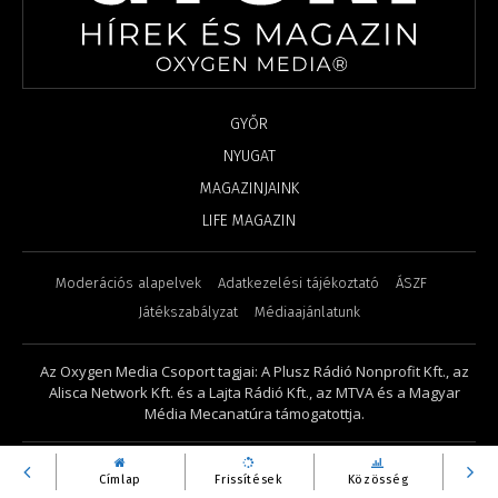
GYŐR
NYUGAT
MAGAZINJAINK
LIFE MAGAZIN
Moderációs alapelvek
Adatkezelési tájékoztató
ÁSZF
Játékszabályzat
Médiaajánlatunk
Az Oxygen Media Csoport tagjai: A Plusz Rádió Nonprofit Kft., az
Alisca Network Kft. és a Lajta Rádió Kft., az MTVA és a Magyar
Média Mecanatúra támogatottja.
©
2026
- Győri Hírek és Magazin. Minden jog fenntartva.
Címlap
Frissítések
Közösség