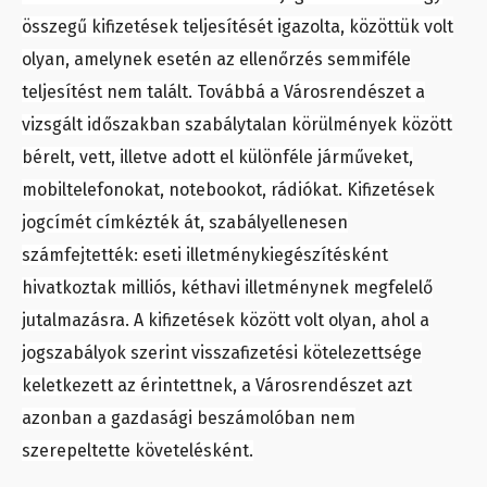
összegű kifizetések teljesítését igazolta, közöttük volt
olyan, amelynek esetén az ellenőrzés semmiféle
teljesítést nem talált. Továbbá a Városrendészet a
vizsgált időszakban szabálytalan körülmények között
bérelt, vett, illetve adott el különféle járműveket,
mobiltelefonokat, notebookot, rádiókat. Kifizetések
jogcímét címkézték át, szabályellenesen
számfejtették: eseti illetménykiegészítésként
hivatkoztak milliós, kéthavi illetménynek megfelelő
jutalmazásra. A kifizetések között volt olyan, ahol a
jogszabályok szerint visszafizetési kötelezettsége
keletkezett az érintettnek, a Városrendészet azt
azonban a gazdasági beszámolóban nem
szerepeltette követelésként.