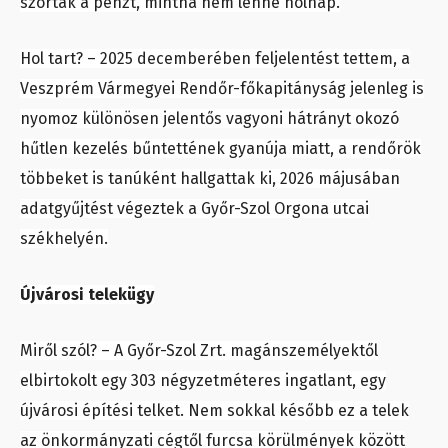
szórták a pénzt, mintha nem lenne holnap.
Hol tart? – 2025 decemberében feljelentést tettem, a
Veszprém Vármegyei Rendőr-főkapitányság jelenleg is
nyomoz különösen jelentős vagyoni hátrányt okozó
hűtlen kezelés bűntettének gyanúja miatt, a rendőrök
többeket is tanúként hallgattak ki, 2026 májusában
adatgyűjtést végeztek a Győr-Szol Orgona utcai
székhelyén.
Újvárosi telekügy
Miről szól? – A Győr-Szol Zrt. magánszemélyektől
elbirtokolt egy 303 négyzetméteres ingatlant, egy
újvárosi építési telket. Nem sokkal később ez a telek
az önkormányzati cégtől furcsa körülmények között