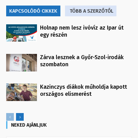
KAPCSOLÓDÓ CIKKEK
TÖBB A SZERZŐTŐL
Holnap nem lesz ivóvíz az Ipar út
egy részén
Zárva lesznek a Győr-Szol-irodák
szombaton
Kazinczys diákok műholdja kapott
országos elismerést
NEKED AJÁNLJUK