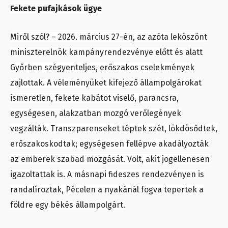
Fekete pufajkások ügye
Miről szól? – 2026. március 27-én, az azóta leköszönt
miniszterelnök kampányrendezvénye előtt és alatt
Győrben szégyenteljes, erőszakos cselekmények
zajlottak. A véleményüket kifejező állampolgárokat
ismeretlen, fekete kabátot viselő, parancsra,
egységesen, alakzatban mozgó verőlegények
vegzálták. Transzparenseket téptek szét, lökdösődtek,
erőszakoskodtak; egységesen fellépve akadályozták
az emberek szabad mozgását. Volt, akit jogellenesen
igazoltattak is. A másnapi fideszes rendezvényen is
randalíroztak, Pécelen a nyakánál fogva tepertek a
földre egy békés állampolgárt.