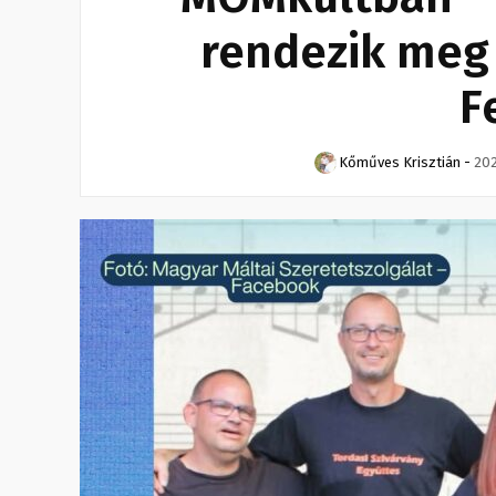
rendezik meg
F
Kőműves Krisztián
-
202