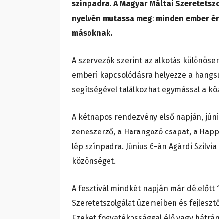
színpadra. A Magyar Máltai Szeretetszo
nyelvén mutassa meg: minden ember érté
másoknak.
A szervezők szerint az alkotás különöse
emberi kapcsolódásra helyezze a hangsúl
segítségével találkozhat egymással a kö
A kétnapos rendezvény első napján, jún
zeneszerző, a Harangozó csapat, a Happy
lép színpadra. Június 6-án Agárdi Szilvi
közönséget.
A fesztivál mindkét napján már délelőtt 1
Szeretetszolgálat üzemeiben és fejleszt
Ezeket fogyatékossággal élő vagy hátrá