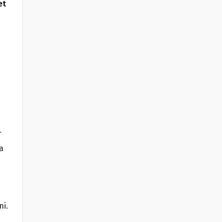
et
r
a
ni.