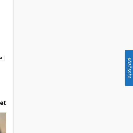
ra
KÖZÖSSÉG
het