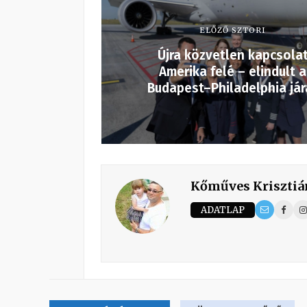
ELŐZŐ SZTORI
Újra közvetlen kapcsola
Amerika felé – elindult a
Budapest–Philadelphia jár
Kőműves Krisztiá
ADATLAP