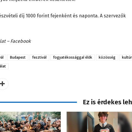
észvételi díj 1000 forint fejenként és naponta. A szervezők
álat – Facebook
ál
Budapest
fesztivál
fogyatékossággal élők
közösség
kultú
álat
Ez is érdekes le