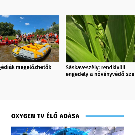
agédiák megelőzhetők
Sáskaveszély: rendkívüli
engedély a növényvédő sze
OXYGEN TV ÉLŐ ADÁSA