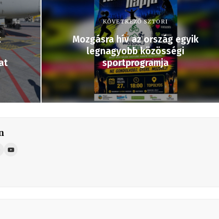
KÖVETKEZŐ SZTORI
t
Mozgásra hív az ország egyik
legnagyobb közösségi
at
sportprogramja
n