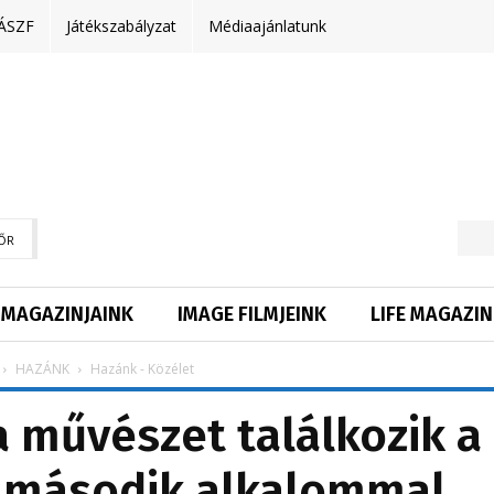
ÁSZF
Játékszabályzat
Médiaajánlatunk
ŐR
MAGAZINJAINK
IMAGE FILMJEINK
LIFE MAGAZIN
HAZÁNK
Hazánk - Közélet
 művészet találkozik a
 második alkalommal