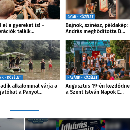
GYŐR - KÖZÉLET
 el a gyereket is! –
Bajnok, színész, példakép:
rációk találk…
András meghódította B…
NK - KÖZÉLET
HAZÁNK - KÖZÉLET
adik alkalommal várja a
Augusztus 19-én kezdődne
gatókat a Panyol…
a Szent István Napok E…