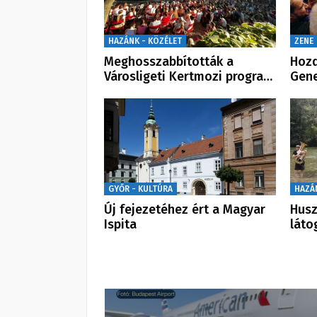
HAZÁNK - KÖZÉLET
ZENE
Meghosszabbították a
Hozd
Városligeti Kertmozi progra…
Gene
GYŐR - KULTÚRA
HAZÁ
Új fejezetéhez ért a Magyar
Husz
Ispita
láto