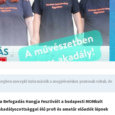
övegben szereplő információk a megjelenéskor pontosak voltak, de
 a Befogadás Hangja Fesztivált a budapesti MOMkult
 akadályozottsággal élő profi és amatőr előadók lépnek