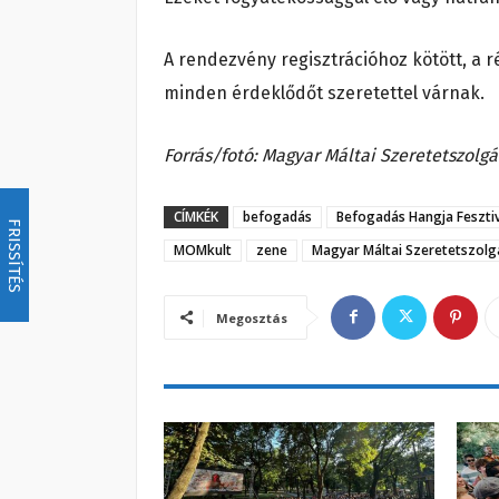
A rendezvény regisztrációhoz kötött, a r
minden érdeklődőt szeretettel várnak.
Forrás/fotó: Magyar Máltai Szeretetszolg
CÍMKÉK
befogadás
Befogadás Hangja Fesztiv
FRISSÍTÉS
MOMkult
zene
Magyar Máltai Szeretetszolg
Megosztás