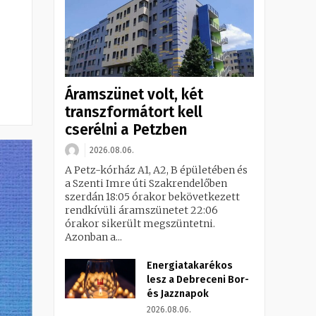
Áramszünet volt, két
transzformátort kell
cserélni a Petzben
2026.08.06.
A Petz-kórház A1, A2, B épületében és
a Szenti Imre úti Szakrendelőben
szerdán 18:05 órakor bekövetkezett
rendkívüli áramszünetet 22:06
órakor sikerült megszüntetni.
Azonban a...
Energiatakarékos
lesz a Debreceni Bor-
és Jazznapok
2026.08.06.