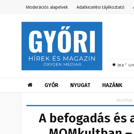
Moderációs alapelvek
Adatkezelési tájékoztató
C
28.8
GY
GYŐR
NYUGAT
HAZÁNK
Kezdőlap
A befogadás és a
MOMkultban –