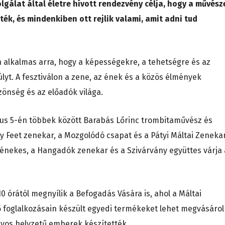
lgálat által életre hívott rendezvény célja, hogy a művész
k, és mindenkiben ott rejlik valami, amit adni tud
n alkalmas arra, hogy a képességekre, a tehetségre és az
yt. A fesztiválon a zene, az ének és a közös élmények
zönség és az előadók világa.
ius 5-én többek között Barabás Lőrinc trombitaművész és
 Feet zenekar, a Mozgolódó csapat és a Pátyi Máltai Zeneka
a énekes, a Hangadók zenekar és a Szivárvány együttes várja 
0 órától megnyílik a Befogadás Vására is, ahol a Máltai
ő foglalkozásain készült egyedi termékeket lehet megvásárol
nyos helyzetű emberek készítették.