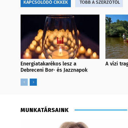
KAPCSOLÓDÓ CIKKEK
TÖBB A SZERZŐTŐL
Energiatakarékos lesz a
A vízi tr
Debreceni Bor- és Jazznapok
MUNKATÁRSAINK