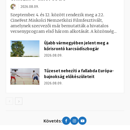
2026.08.09.
Szeptember 4. és 12. között rendezik meg a 22.
CineFest Miskolci Nemzetközi Filmfesztivált,
amelynek szervezői már bemutatták a hivatalos
versenyprogram első három alkotását. A közönség...
Újabb vármegyében jelent meg a
kőrisrontó karcsúdíszbogár
2026.08.09.
Tűzeset nehezíti a fallabda Európa-
bajnokság előkészületeit
2026.08.09.
Követés: