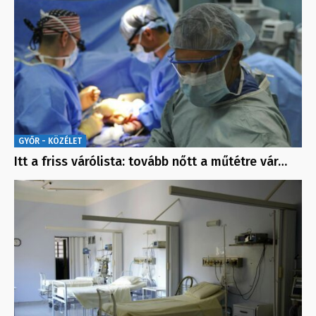
GYŐR - KÖZÉLET
Itt a friss várólista: tovább nőtt a műtétre vár…