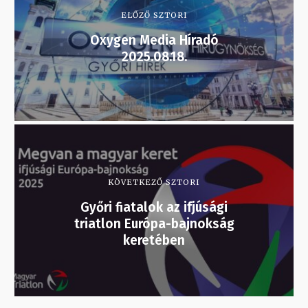
ELŐZŐ SZTORI
Oxygen Media Híradó
2025.08.18.
KÖVETKEZŐ SZTORI
Győri fiatalok az ifjúsági
triatlon Európa-bajnokság
keretében