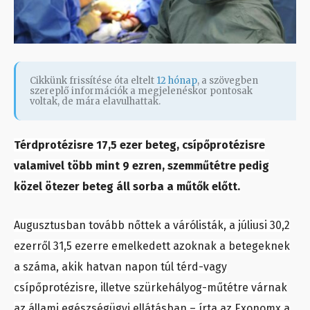
Cikkünk frissítése óta eltelt
12 hónap
, a szövegben
szereplő információk a megjelenéskor pontosak
voltak, de mára elavulhattak.
Térdprotézisre 17,5 ezer beteg, csípőprotézisre
valamivel több mint 9 ezren, szemműtétre pedig
közel ötezer beteg áll sorba a műtők előtt.
Augusztusban tovább nőttek a várólisták, a júliusi 30,2
ezerről 31,5 ezerre emelkedett azoknak a betegeknek
a száma, akik hatvan napon túl térd-vagy
csípőprotézisre, illetve szürkehályog-műtétre várnak
az állami egészségügyi ellátásban – írta az Exonomx a