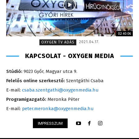
02:40:06
2021.04.17.
OXYGEN TV ADÁS
KAPCSOLAT - OXYGEN MEDIA
Stúdió:
9023 Győr, Magyar utca 9.
Felelős online szerkesztő:
Szentgáthi Csaba
E-mail:
csaba.szentgathi@oxygenmedia.hu
Programigazgató:
Meronka Péter
E-mail:
peter.meronka@oxygenmedia.hu
IMPRESSZUM