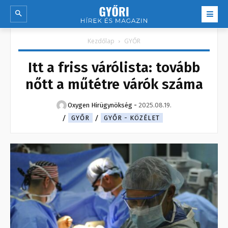
Kezdőlap
GYŐR
Itt a friss várólista: tovább
nőtt a műtétre várók száma
Oxygen Hirügynökség
-
2025.08.19.
GYŐR
GYŐR - KÖZÉLET