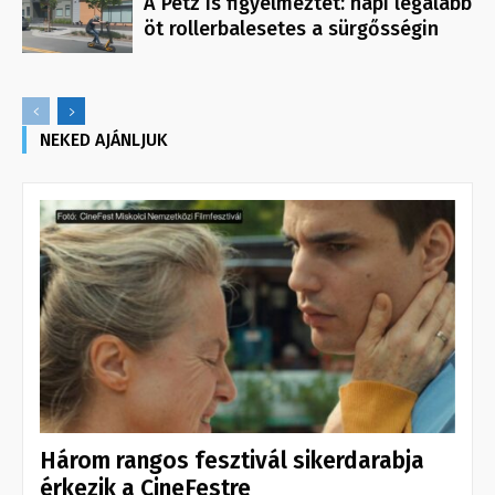
A Petz is figyelmeztet: napi legalább
öt rollerbalesetes a sürgősségin
NEKED AJÁNLJUK
Három rangos fesztivál sikerdarabja
érkezik a CineFestre