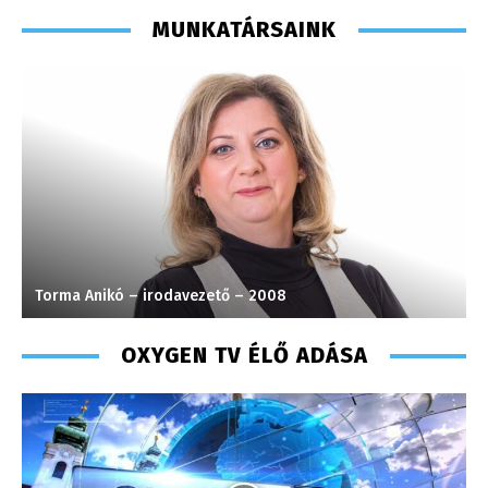
MUNKATÁRSAINK
Torma Anikó – irodavezető – 2008
J
OXYGEN TV ÉLŐ ADÁSA