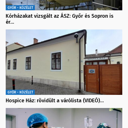
GYŐR - KÖZÉLET
Kórházakat vizsgált az ÁSZ: Győr és Sopron is
ér…
GYŐR - KÖZÉLET
Hospice Ház: rövidült a várólista (VIDEÓ)…