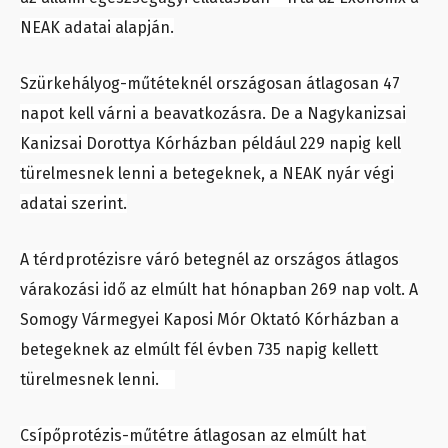
NEAK adatai alapján.
Szürkehályog-műtéteknél országosan átlagosan 47
napot kell várni a beavatkozásra. De a Nagykanizsai
Kanizsai Dorottya Kórházban például 229 napig kell
türelmesnek lenni a betegeknek, a NEAK nyár végi
adatai szerint.
A térdprotézisre váró betegnél az országos átlagos
várakozási idő az elmúlt hat hónapban 269 nap volt. A
Somogy Vármegyei Kaposi Mór Oktató Kórházban a
betegeknek az elmúlt fél évben 735 napig kellett
türelmesnek lenni.
Csípőprotézis-műtétre átlagosan az elmúlt hat