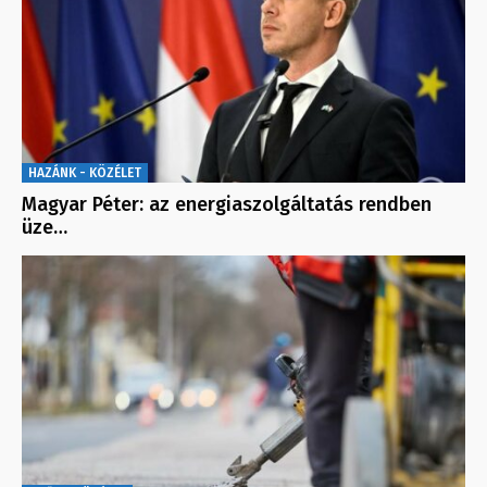
HAZÁNK - KÖZÉLET
Magyar Péter: az energiaszolgáltatás rendben
üze…