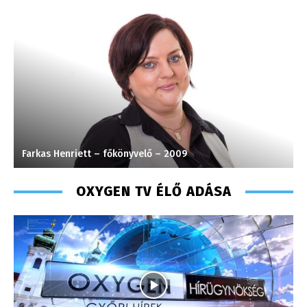
Farkas Henriett – főkönyvelő – 2009
S
OXYGEN TV ÉLŐ ADÁSA