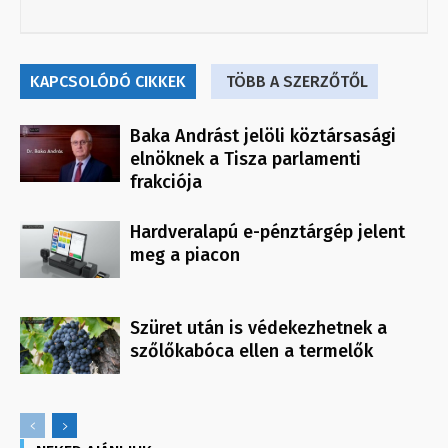
KAPCSOLÓDÓ CIKKEK
TÖBB A SZERZŐTŐL
Baka Andrást jelöli köztársasági
elnöknek a Tisza parlamenti
frakciója
Hardveralapú e-pénztárgép jelent
meg a piacon
Szüret után is védekezhetnek a
szőlőkabóca ellen a termelők