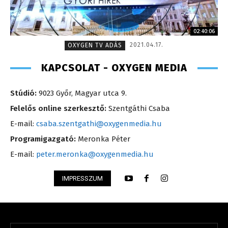
02:40:06
2021.04.17.
OXYGEN TV ADÁS
KAPCSOLAT - OXYGEN MEDIA
Stúdió:
9023 Győr, Magyar utca 9.
Felelős online szerkesztő:
Szentgáthi Csaba
E-mail:
csaba.szentgathi@oxygenmedia.hu
Programigazgató:
Meronka Péter
E-mail:
peter.meronka@oxygenmedia.hu
IMPRESSZUM