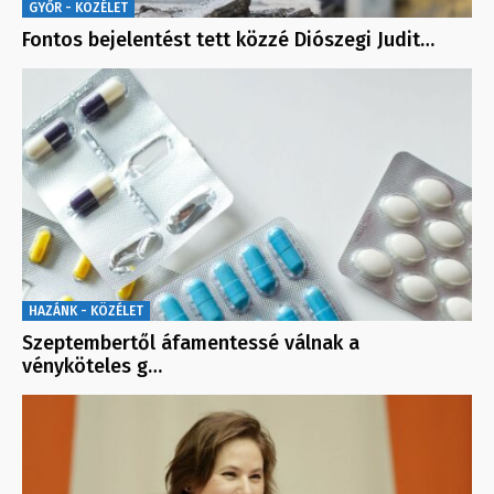
GYŐR - KÖZÉLET
Fontos bejelentést tett közzé Diószegi Judit…
HAZÁNK - KÖZÉLET
Szeptembertől áfamentessé válnak a
vényköteles g…