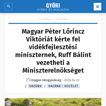
Kezdőlap
HAZÁNK
Magyar Péter Lőrincz
Viktóriát kérte fel
vidékfejlesztési
miniszternek, Ruff Bálint
vezetheti a
Miniszterelnökséget
Oxygen Hirügynökség
-
2026.04.22.
HAZÁNK
HAZÁNK - KÖZÉLET