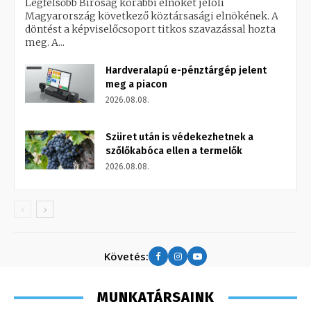
Legfelsőbb Bíróság korábbi elnökét jelöli
Magyarország következő köztársasági elnökének. A
döntést a képviselőcsoport titkos szavazással hozta
meg. A...
Hardveralapú e-pénztárgép jelent
meg a piacon
2026.08.08.
Szüret után is védekezhetnek a
szőlőkabóca ellen a termelők
2026.08.08.
Követés:
MUNKATÁRSAINK