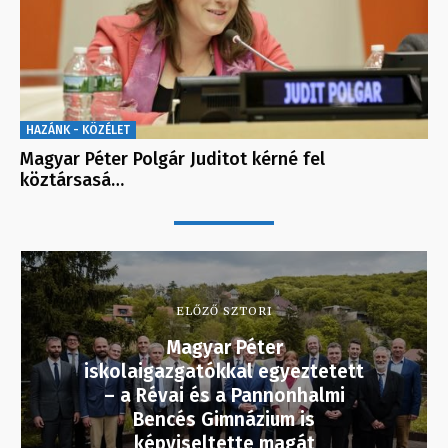
HAZÁNK - KÖZÉLET
Magyar Péter Polgár Juditot kérné fel
köztársasá…
ELŐZŐ SZTORI
Magyar Péter
iskolaigazgatókkal egyeztetett
– a Révai és a Pannonhalmi
Bencés Gimnázium is
képviseltette magát