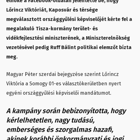
elnöke a Facebook-oldalán jelentette be, hogy
Lőrincz Viktóriát, Kaposvár és térsége
megválasztott országgyűlési képviselőjét kérte fel a
megalakuló Tisza-kormány terület- és
vidékfejlesztési miniszterének, a Miniszterelnökség
vezetésével pedig Ruff Bálint politikai elemzőt bízta
meg.
Magyar Péter szerdai bejegyzése szerint Lőrincz
Viktória a Somogy 01-es választókerületben nyert
egyéni országgyűlési képviselői mandátumot.
A kampány során bebizonyította, hogy
kérlelhetetlen, nagy tudású,
emberséges és szorgalmas hazafi,
akinek korábbi önkormányzati és jogi