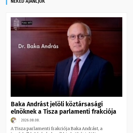
NEKED AJÁNLJUK
Baka Andrást jelöli köztársasági
elnöknek a Tisza parlamenti frakciója
2026.08.08.
A Tisza parlamenti frakciója Baka Andrást, a