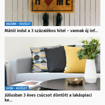
HAZÁNK - KÖZÉLET
Mától indul a 3 százalékos hitel – vannak új inf…
GYŐR - KÖZÉLET
Júliusban 3 éves csúcsot döntött a lakáspiaci
ke…