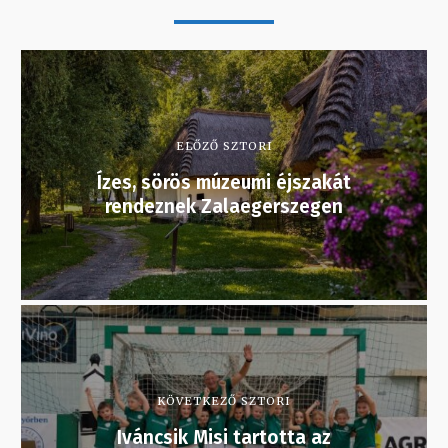
ELŐZŐ SZTORI
Ízes, sörös múzeumi éjszakát
rendeznek Zalaegerszegen
KÖVETKEZŐ SZTORI
Iváncsik Misi tartotta az