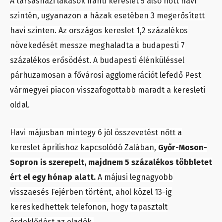
A társasházi lakások iránti kereslet 5 alsó nőtt havi
szintén, ugyanazon a házak esetében 3 megerősített
havi szinten. Az országos kereslet 1,2 százalékos
növekedését messze meghaladta a budapesti 7
százalékos erősödést. A budapesti élénküléssel
párhuzamosan a fővárosi agglomerációt lefedő Pest
vármegyei piacon visszafogottabb maradt a keresleti
oldal.
Havi májusban mintegy 6 jól összevetést nőtt a
kereslet áprilishoz kapcsolódó Zalában,
Győr-Moson-
Sopron is szerepelt, majdnem 5 százalékos többletet
ért el egy hónap alatt.
A májusi legnagyobb
visszaesés Fejérben történt, ahol közel 13-ig
kereskedhettek telefonon, hogy tapasztalt
érdeklődést az eladók.