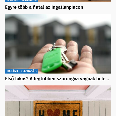
Egyre több a fiatal az ingatlanpiacon
HAZÁNK - GAZDASÁG
Első lakás? A legtöbben szorongva vágnak bele…