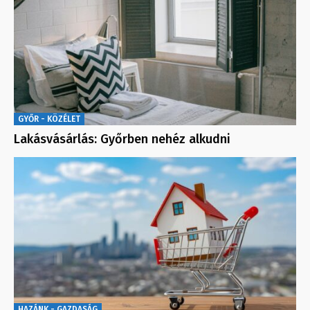
GYŐR - KÖZÉLET
Lakásvásárlás: Győrben nehéz alkudni
HAZÁNK - GAZDASÁG