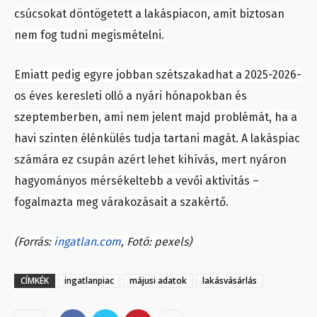
csúcsokat döntögetett a lakáspiacon, amit biztosan
nem fog tudni megismételni.
Emiatt pedig egyre jobban szétszakadhat a 2025-2026-
os éves keresleti olló a nyári hónapokban és
szeptemberben, ami nem jelent majd problémát, ha a
havi szinten élénkülés tudja tartani magát. A lakáspiac
számára ez csupán azért lehet kihívás, mert nyáron
hagyományos mérsékeltebb a vevői aktivitás –
fogalmazta meg várakozásait a szakértő.
(Forrás:
ingatlan.com
, Fotó: pexels)
CÍMKÉK
ingatlanpiac
májusi adatok
lakásvásárlás