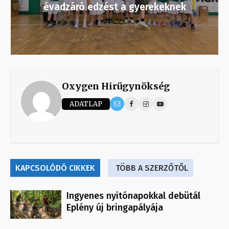
évadzáró edzést a gyerekeknek
Oxygen Hirügynökség
ADATLAP
KAPCSOLÓDÓ CIKKEK
TÖBB A SZERZŐTŐL
Ingyenes nyitónapokkal debütál
Eplény új bringapályája