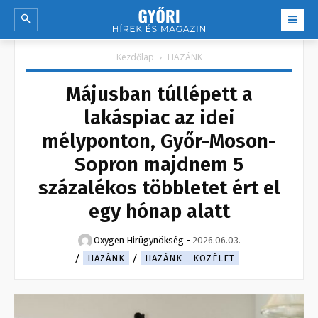
Kezdőlap
HAZÁNK
Májusban túllépett a
lakáspiac az idei
mélyponton, Győr-Moson-
Sopron majdnem 5
százalékos többletet ért el
egy hónap alatt
Oxygen Hirügynökség
-
2026.06.03.
HAZÁNK
HAZÁNK - KÖZÉLET