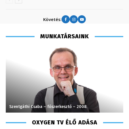
Követés:
MUNKATÁRSAINK
Szentgáthi Csaba – főszerkesztő – 2008
K
OXYGEN TV ÉLŐ ADÁSA