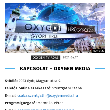
02:40:06
2021.04.17.
OXYGEN TV ADÁS
KAPCSOLAT - OXYGEN MEDIA
Stúdió:
9023 Győr, Magyar utca 9.
Felelős online szerkesztő:
Szentgáthi Csaba
E-mail:
csaba.szentgathi@oxygenmedia.hu
Programigazgató:
Meronka Péter