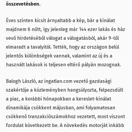
összevetésben.
Éves szinten kicsit árnyaltabb a kép, bár a kínálat
majdnem 6 nőtt, így jelenleg már 144 ezer lakás és ház
vevő hirdetéséből válogat a válogatásból, akár 9-től
elmaradt a tavalyitól. Tették, hogy az országon belül
jelentős különbségek vannak, valamint az új és a
használt lakások is teljesen eltérő pályán mozognak.
Balogh László, az ingatlan.com vezető gazdasági
szakértője a közleményben hangsúlyozta, felpezsdült
a piac, a korábbi hónapokban a kereslet-kínálat
dinamikája csökkent májusban, ami folyamatosan
csökkenő tranzakciószámokhoz vezetett, most viszont
fordulat következett be. A növekedés motorját inkább