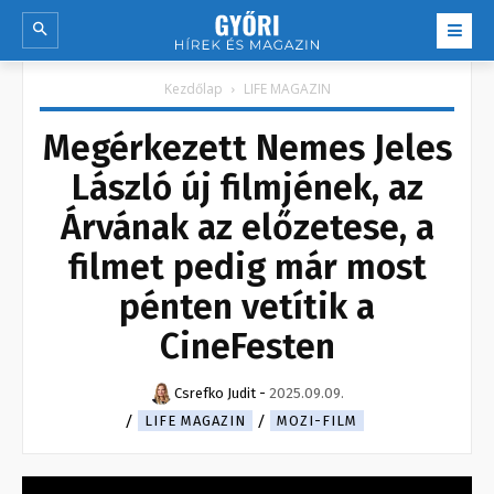
Kezdőlap
LIFE MAGAZIN
Megérkezett Nemes Jeles
László új filmjének, az
Árvának az előzetese, a
filmet pedig már most
pénten vetítik a
CineFesten
Csrefko Judit
-
2025.09.09.
LIFE MAGAZIN
MOZI-FILM