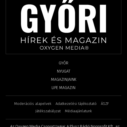
GYŐR
NYUGAT
MAGAZINJAINK
LIFE MAGAZIN
Moderációs alapelvek
Adatkezelési tájékoztató
ÁSZF
Játékszabályzat
Médiaajánlatunk
Az Oxygen Media Csoport tagjai: A Plusz Rádió Nonprofit Kft., az