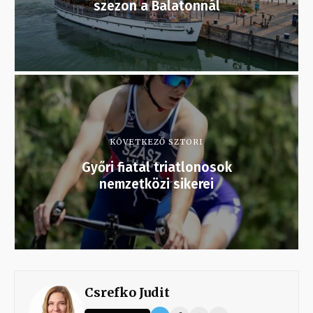
szezon a Balatonnál
KÖVETKEZŐ SZTORI
Győri fiatal triatlonosok
nemzetközi sikerei
Csrefko Judit