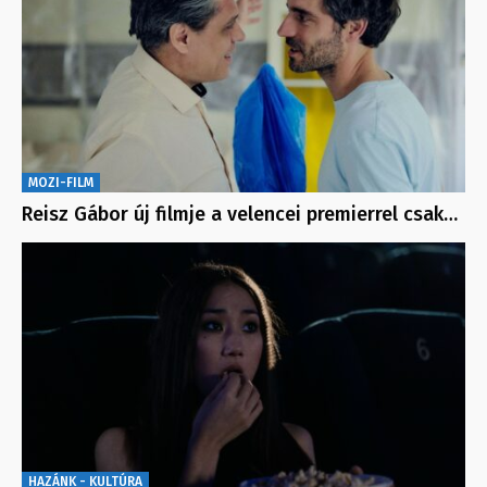
MOZI-FILM
Reisz Gábor új filmje a velencei premierrel csak…
HAZÁNK - KULTÚRA