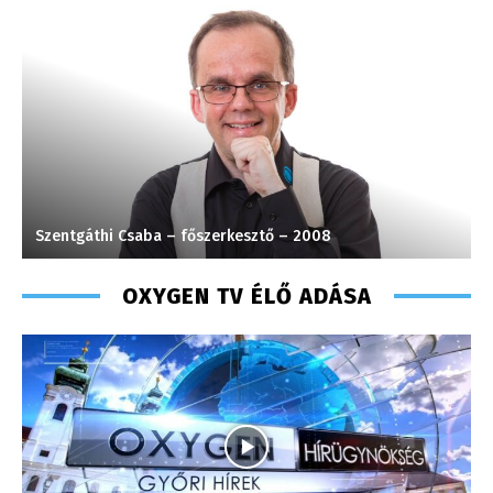
Szentgáthi Csaba – főszerkesztő – 2008
S
OXYGEN TV ÉLŐ ADÁSA