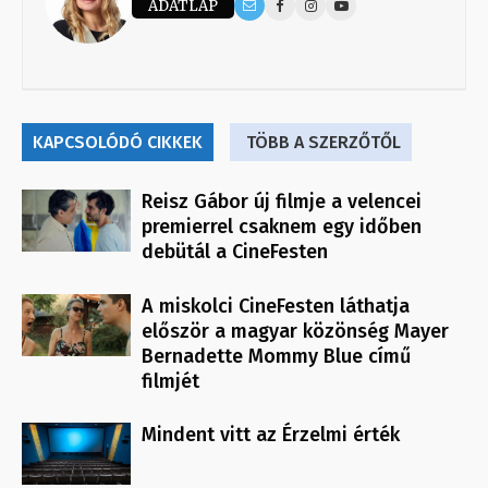
ADATLAP
KAPCSOLÓDÓ CIKKEK
TÖBB A SZERZŐTŐL
Reisz Gábor új filmje a velencei
premierrel csaknem egy időben
debütál a CineFesten
A miskolci CineFesten láthatja
először a magyar közönség Mayer
Bernadette Mommy Blue című
filmjét
Mindent vitt az Érzelmi érték