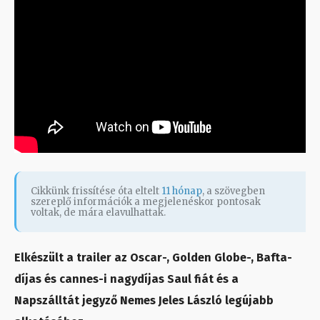
Cikkünk frissítése óta eltelt
11 hónap
, a szövegben
szereplő információk a megjelenéskor pontosak
voltak, de mára elavulhattak.
Elkészült a trailer az Oscar-, Golden Globe-, Bafta-
díjas és cannes-i nagydíjas Saul fiát és a
Napszálltát jegyző Nemes Jeles László legújabb