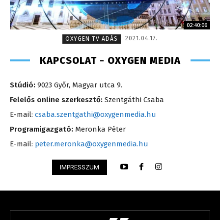
02:40:06
2021.04.17.
OXYGEN TV ADÁS
KAPCSOLAT - OXYGEN MEDIA
Stúdió:
9023 Győr, Magyar utca 9.
Felelős online szerkesztő:
Szentgáthi Csaba
E-mail:
csaba.szentgathi@oxygenmedia.hu
Programigazgató:
Meronka Péter
E-mail:
peter.meronka@oxygenmedia.hu
IMPRESSZUM