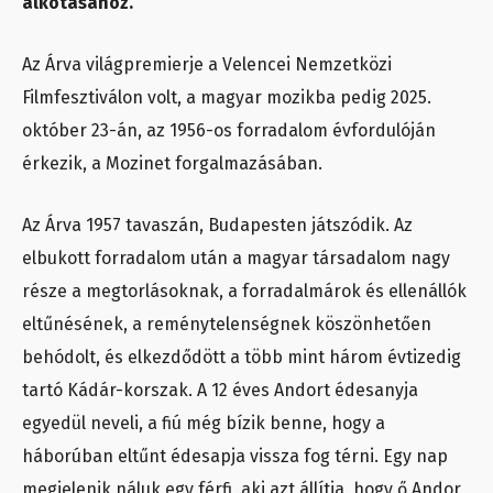
alkotásához.
Az Árva világpremierje a Velencei Nemzetközi
Filmfesztiválon volt, a magyar mozikba pedig 2025.
október 23-án, az 1956-os forradalom évfordulóján
érkezik, a Mozinet forgalmazásában.
Az Árva 1957 tavaszán, Budapesten játszódik. Az
elbukott forradalom után a magyar társadalom nagy
része a megtorlásoknak, a forradalmárok és ellenállók
eltűnésének, a reménytelenségnek köszönhetően
behódolt, és elkezdődött a több mint három évtizedig
tartó Kádár-korszak. A 12 éves Andort édesanyja
egyedül neveli, a fiú még bízik benne, hogy a
háborúban eltűnt édesapja vissza fog térni. Egy nap
megjelenik náluk egy férfi, aki azt állítja, hogy ő Andor