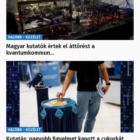
HAZÁNK - KÖZÉLET
Magyar kutatók értek el áttörést a
kvantumkommun…
HAZÁNK - KÖZÉLET
Kutatás: nagyobb figyelmet kapott a cukorkát