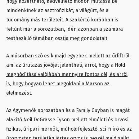
hogy közérthető, kedvelhető módon mutassa be
mindenkinek az asztrofizikát, a világűrt, és a
tudomány más területeit. A szakértő korábban is
feltűnt már a sorozatban, idén azonban a számára
testhezálló témában osztja meg gondolatait.
A műsorban szó esik majd egyebek mellett az űrliftről,
ami az űrutazás jövőjét jelentheti, arról, hogy a Hold
meghódítása valójában mennyire fontos cél, és arról
is, hogy hogyan lehet megoldani a Marson az
élelmezést.
Az Agymenők sorozatban és a Family Guyban is magát
alakító Neil DeGrasse Tyson mellett elméleti és orvosi
fizikus, űripari mérnök, műholdfejlesztő, sci-fi író és az
űrorvostan területén jártas orvos is beszél majd saját