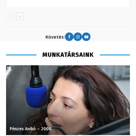
Követés:
MUNKATÁRSAINK
Pénzes Anikó – 2008
T