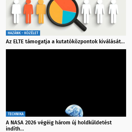
HAZÁNK - KÖZÉLET
Az ELTE támogatja a kutatóközpontok kiválását…
TECHNIKA
A NASA 2026 végéig három új holdküldetést
indíth…