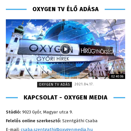
OXYGEN TV ÉLŐ ADÁSA
02:40:06
2021.04.17.
OXYGEN TV ADÁS
KAPCSOLAT - OXYGEN MEDIA
Stúdió:
9023 Győr, Magyar utca 9.
Felelős online szerkesztő:
Szentgáthi Csaba
E-mail:
csaba.szentgathi@oxygenmedia.hu