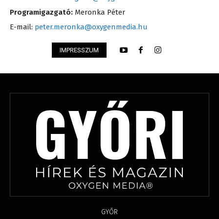
Programigazgató:
Meronka Péter
E-mail:
peter.meronka@oxygenmedia.hu
IMPRESSZUM
GYŐR