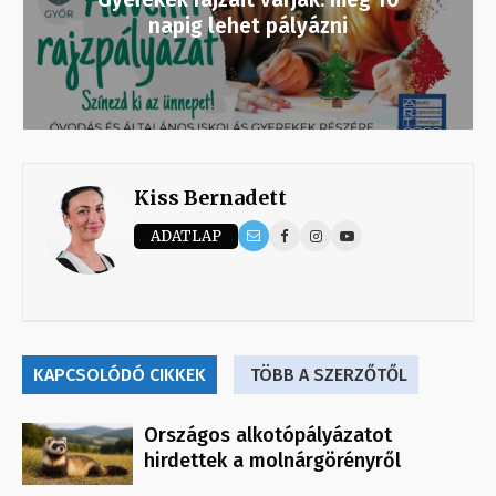
napig lehet pályázni
Kiss Bernadett
ADATLAP
KAPCSOLÓDÓ CIKKEK
TÖBB A SZERZŐTŐL
Országos alkotópályázatot
hirdettek a molnárgörényről