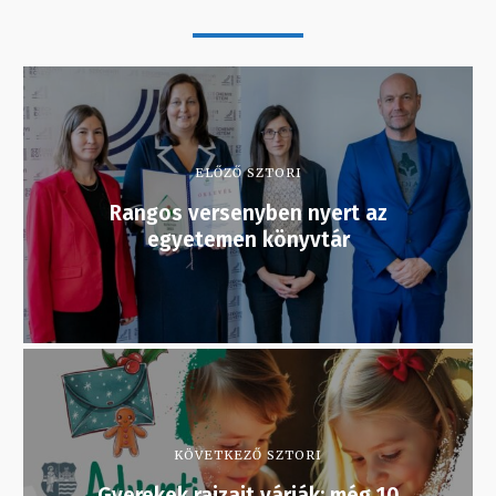
ELŐZŐ SZTORI
Rangos versenyben nyert az
egyetemen könyvtár
KÖVETKEZŐ SZTORI
Gyerekek rajzait várják: még 10