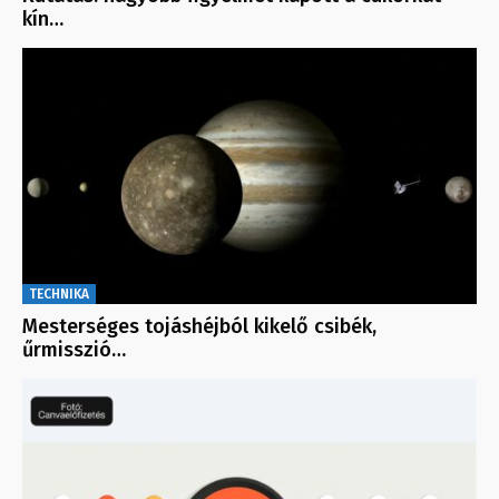
kín…
TECHNIKA
Mesterséges tojáshéjból kikelő csibék,
űrmisszió…