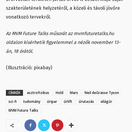
szakterületének helyzetéről, a közeli és távoli jövőre
vonatkozó tervekről.
Az MVM Future Talks műsorát az mvmfuturetalks.hu
oldalon kísérhetik figyelemmel a nézők november 13-
án, 18 órától.
(Illusztráció: pixabay)
CÍMKÉK
asztrofizikus
Hold
Mars
Neil deGrasse Tyson
sci-fi
tudomány
űripar
űrlift
űrutazás
világűr
MVM Future Talks