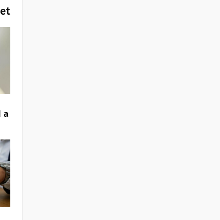
het
 a