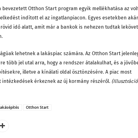
n bevezetett Otthon Start program egyik mellékhatása az volt
lkedést indított el az ingatlanpiacon. Egyes esetekben aká
rövid idő alatt, amit már a bankok is nehezen tudtak lekövet
n.
gúak lehetnek a lakáspiac számára. Az Otthon Start jelenle
több jel utal arra, hogy a rendszer átalakulhat, és a jövőb
ésekre, illetve a kínálati oldal ösztönzésére. A piac most
ét intézkedések érkeznek az új kormány részéről.
(Illusztráció
lakásépítés
Otthon Start