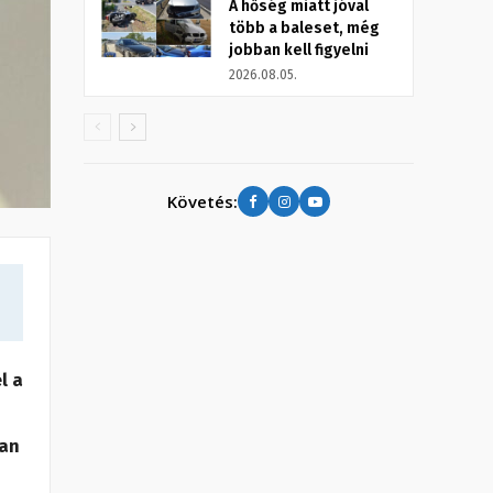
A hőség miatt jóval
több a baleset, még
jobban kell figyelni
2026.08.05.
Követés:
l a
ban