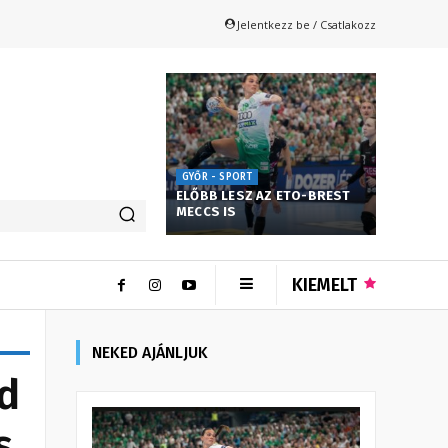
Jelentkezz be / Csatlakozz
GYŐR - SPORT
ELŐBB LESZ AZ ETO-BREST
MECCS IS
KIEMELT
NEKED AJÁNLJUK
d
s