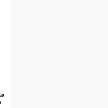
últ
t