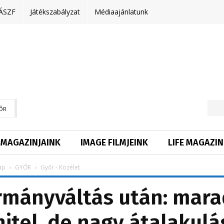
ÁSZF
Játékszabályzat
Médiaajánlatunk
ŐR
MAGAZINJAINK
IMAGE FILMJEINK
LIFE MAGAZIN
ap
GYŐR
Győr - Közélet
rmányváltás után: mara
tel, de nagy átalakulá