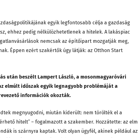
gazdaságpolitikájának egyik legfontosabb célja a gazdaság
sz, ehhez pedig nélkülözhetetlenek a hitelek. A lakáspiac
ingatlanvásárlások nemcsak az építőipart mozgatják meg,
ak. Éppen ezért szakértők úgy látják: az Otthon Start
tás után beszélt Lampert László, a mosonmagyaróvári
 az elmúlt időszak egyik legnagyobb problémáját a
lrevezető információk okozták.
zdtek megnyugodni, miután kiderült: nem törölték el a
rhető hitelt” – fogalmazott a szakember. Hozzátette: az elm
k is szárnyra kaptak. Volt olyan ügyfél, akinek például az