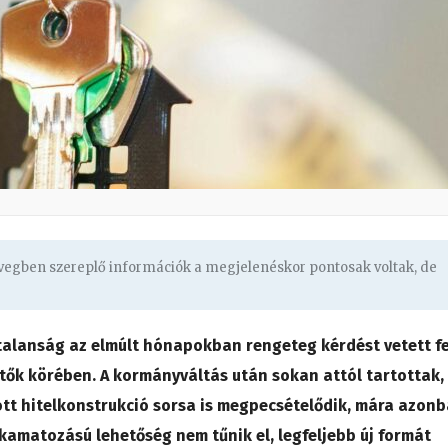
övegben szereplő információk a megjelenéskor pontosak voltak, de
talanság az elmúlt hónapokban rengeteg kérdést vetett fe
etők körében. A kormányváltás után sokan attól tartottak,
tt hitelkonstrukció sorsa is megpecsételődik, mára azon
 kamatozású lehetőség nem tűnik el, legfeljebb új formát