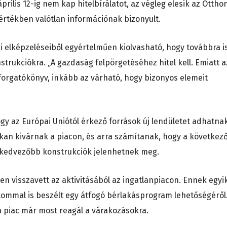
rilis 12-ig nem kap hitelbírálatot, az végleg elesik az Ottho
mértékben valótlan információnak bizonyult.
 elképzeléseiből egyértelműen kiolvasható, hogy továbbra i
strukciókra. „A gazdaság felpörgetéséhez hitel kell. Emiatt a
forgatókönyv, inkább az várható, hogy bizonyos elemeit
hogy az Európai Uniótól érkező források új lendületet adhatna
kan kivárnak a piacon, és arra számítanak, hogy a következ
kedvezőbb konstrukciók jelenhetnek meg.
n visszavett az aktivitásából az ingatlanpiacon. Ennek egyi
alommal is beszélt egy átfogó bérlakásprogram lehetőségéről
a piac már most reagál a várakozásokra.