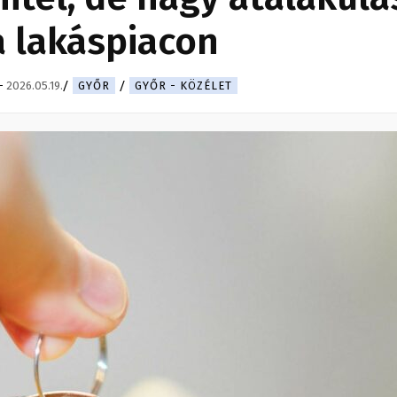
a lakáspiacon
-
2026.05.19.
GYŐR
GYŐR - KÖZÉLET