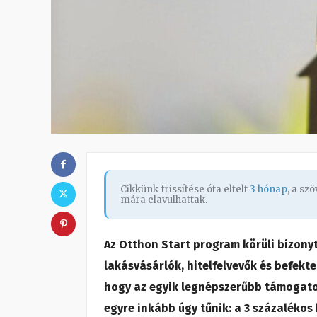
Cikkünk frissítése óta eltelt
3 hónap
, a sz
mára elavulhattak.
Az Otthon Start program körüli bizony
lakásvásárlók, hitelfelvevők és befekt
hogy az egyik legnépszerűbb támogato
egyre inkább úgy tűnik: a 3 százalékos