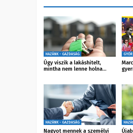
HAZÁNK - GAZDASÁG
GYŐR
Úgy viszik a lakáshitelt,
Marc
mintha nem lenne holna…
gyer
HAZÁNK - GAZDASÁG
HAZÁ
Nagyot mennek a személyi
Újab