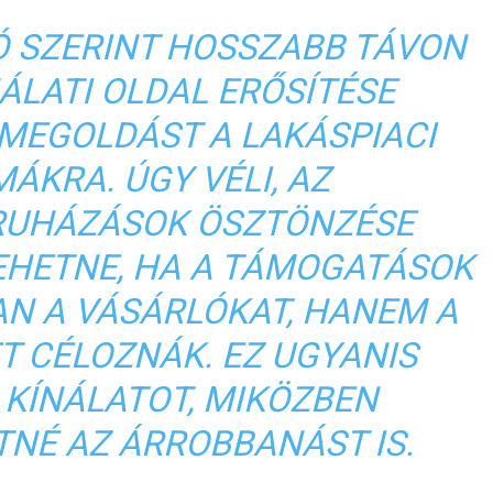
Ó SZERINT HOSSZABB TÁVON
ÁLATI OLDAL ERŐSÍTÉSE
MEGOLDÁST A LAKÁSPIACI
ÁKRA. ÚGY VÉLI, AZ
RUHÁZÁSOK ÖSZTÖNZÉSE
HETNE, HA A TÁMOGATÁSOK
N A VÁSÁRLÓKAT, HANEM A
T CÉLOZNÁK. EZ UGYANIS
 KÍNÁLATOT, MIKÖZBEN
NÉ AZ ÁRROBBANÁST IS.