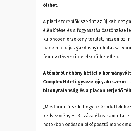
ölthet.
A piaci szereplők szerint az új kabinet 
élénkítése és a fogyasztás ösztönzése le
különösen érzékeny terület, hiszen az 
hanem a teljes gazdaságra hatással vann
fenntartása szinte elkerülhetetlen.
A témáról néhány héttel a kormányvál
Complex Hitel ügyvezetője, aki szerint
bizonytalanság és a piacon terjedő fé
„Mostanra látszik, hogy az érintettek ke
kedvezményes, 3 százalékos kamattal elé
hetekben egészen elképesztő mendemondá