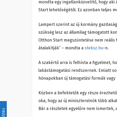
mondta egy ingatlanközvetítő, hogy aki áp
Start lehetőségétől. Ez azonban teljes 
Lampert szerint az új kormány gazdasági
szükség lesz az államilag támogatott kon
Otthon Start megszüntetése nem reális 
átalakítják” – mondta a
steksz.hu
-n.
A szakértő arra is felhívta a figyelmet, 
lakástámogatási rendszernek. Emiatt so
hónapokban új támogatási formák vagy 
Közben a befektetők egy része érezhetőe
oka, hogy az új miniszterelnök több alk
Bár a részletek egyelőre nem ismertek, 
FRISSÍTÉS