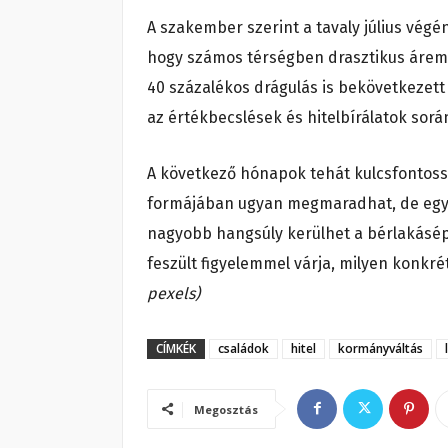
A szakember szerint a tavaly július végé
hogy számos térségben drasztikus áreme
40 százalékos drágulás is bekövetkezett 
az értékbecslések és hitelbírálatok sorá
A következő hónapok tehát kulcsfontossá
formájában ugyan megmaradhat, de egyre 
nagyobb hangsúly kerülhet a bérlakásépít
feszült figyelemmel várja, milyen konkr
pexels)
CÍMKÉK
családok
hitel
kormányváltás
Megosztás