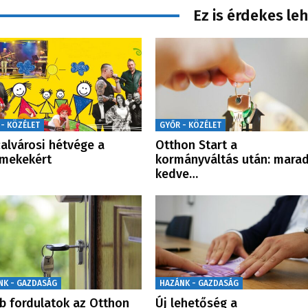
Ez is érdekes le
 - KÖZÉLET
GYŐR - KÖZÉLET
alvárosi hétvége a
Otthon Start a
mekekért
kormányváltás után: marad
kedve…
NK - GAZDASÁG
HAZÁNK - GAZDASÁG
b fordulatok az Otthon
Új lehetőség a