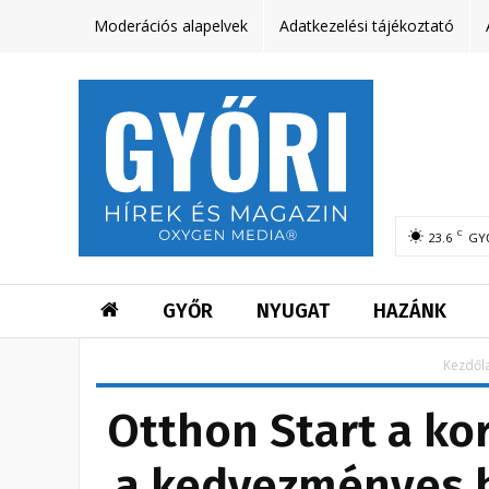
Moderációs alapelvek
Adatkezelési tájékoztató
C
23.6
GY
GYŐR
NYUGAT
HAZÁNK
Kezdől
Otthon Start a ko
a kedvezményes hi