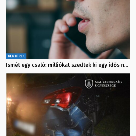
KÉK HÍREK
Ismét egy csaló: milliókat szedtek ki egy idős n…