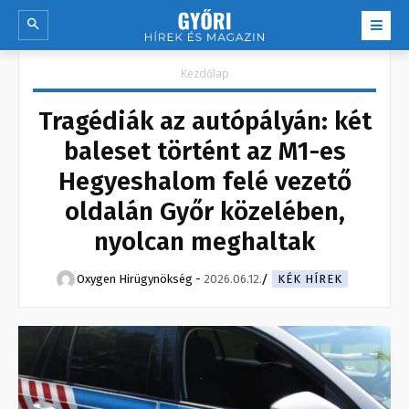
Kezdőlap
Tragédiák az autópályán: két
baleset történt az M1-es
Hegyeshalom felé vezető
oldalán Győr közelében,
nyolcan meghaltak
Oxygen Hirügynökség
-
2026.06.12.
KÉK HÍREK