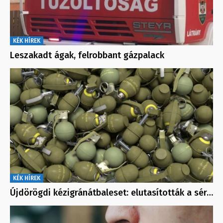
KÉK HÍREK
Leszakadt ágak, felrobbant gázpalack
KÉK HÍREK
Újdörögdi kézigránátbaleset: elutasították a sér…