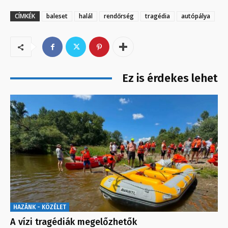
CÍMKÉK
baleset
halál
rendőrség
tragédia
autópálya
Ez is érdekes lehet
HAZÁNK - KÖZÉLET
A vízi tragédiák megelőzhetők