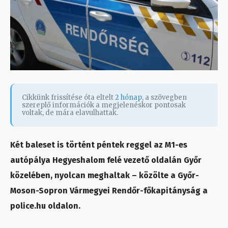
Cikkünk frissítése óta eltelt
2 hónap
, a szövegben
szereplő információk a megjelenéskor pontosak
voltak, de mára elavulhattak.
Két baleset is történt péntek reggel az M1-es
autópálya Hegyeshalom felé vezető oldalán Győr
közelében, nyolcan meghaltak – közölte a Győr-
Moson-Sopron Vármegyei Rendőr-főkapitányság a
police.hu oldalon.