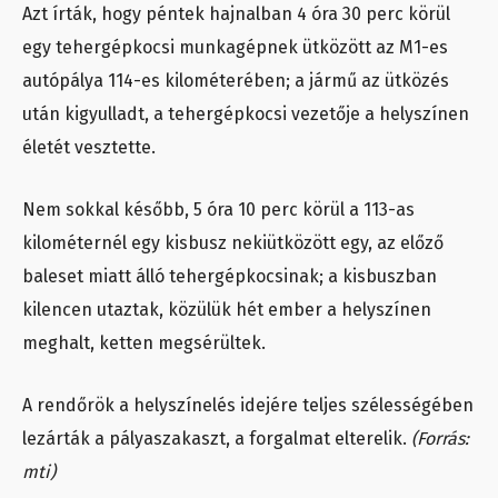
Azt írták, hogy péntek hajnalban 4 óra 30 perc körül
egy tehergépkocsi munkagépnek ütközött az M1-es
autópálya 114-es kilométerében; a jármű az ütközés
után kigyulladt, a tehergépkocsi vezetője a helyszínen
életét vesztette.
Nem sokkal később, 5 óra 10 perc körül a 113-as
kilométernél egy kisbusz nekiütközött egy, az előző
baleset miatt álló tehergépkocsinak; a kisbuszban
kilencen utaztak, közülük hét ember a helyszínen
meghalt, ketten megsérültek.
A rendőrök a helyszínelés idejére teljes szélességében
lezárták a pályaszakaszt, a forgalmat elterelik.
(Forrás:
mti)