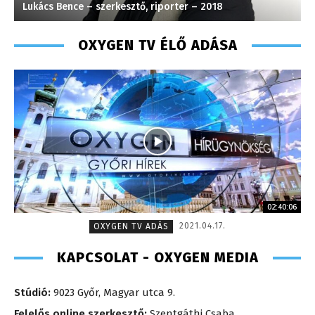
Lukács Bence – szerkesztő, riporter – 2018
H
OXYGEN TV ÉLŐ ADÁSA
02:40:06
2021.04.17.
OXYGEN TV ADÁS
KAPCSOLAT - OXYGEN MEDIA
Stúdió:
9023 Győr, Magyar utca 9.
Felelős online szerkesztő:
Szentgáthi Csaba