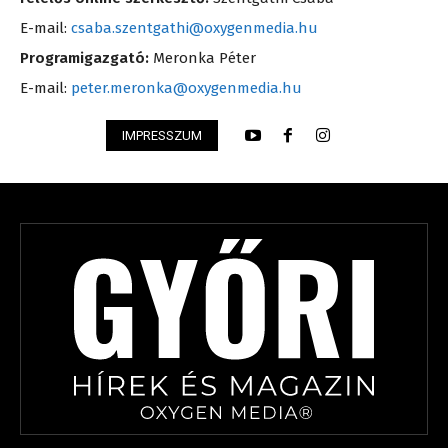
E-mail:
csaba.szentgathi@oxygenmedia.hu
Programigazgató:
Meronka Péter
E-mail:
peter.meronka@oxygenmedia.hu
IMPRESSZUM