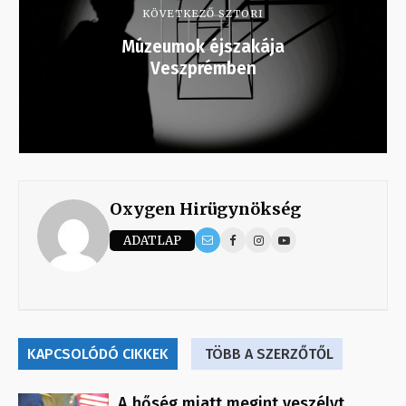
KÖVETKEZŐ SZTORI
Múzeumok éjszakája
Veszprémben
Oxygen Hirügynökség
ADATLAP
KAPCSOLÓDÓ CIKKEK
TÖBB A SZERZŐTŐL
A hőség miatt megint veszélyt