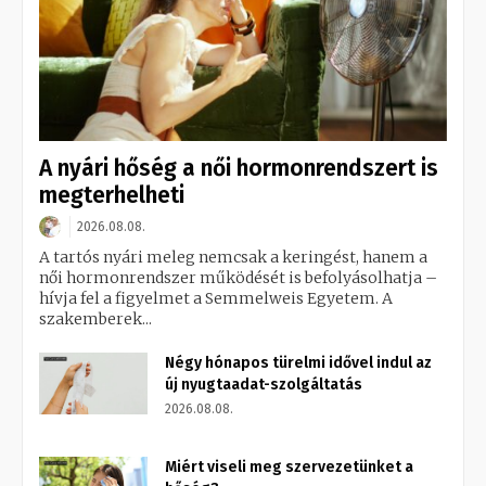
A nyári hőség a női hormonrendszert is
megterhelheti
2026.08.08.
A tartós nyári meleg nemcsak a keringést, hanem a
női hormonrendszer működését is befolyásolhatja –
hívja fel a figyelmet a Semmelweis Egyetem. A
szakemberek...
Négy hónapos türelmi idővel indul az
új nyugtaadat-szolgáltatás
2026.08.08.
Miért viseli meg szervezetünket a