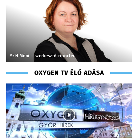
Szél Móni – szerkesztő-riporter
M
OXYGEN TV ÉLŐ ADÁSA