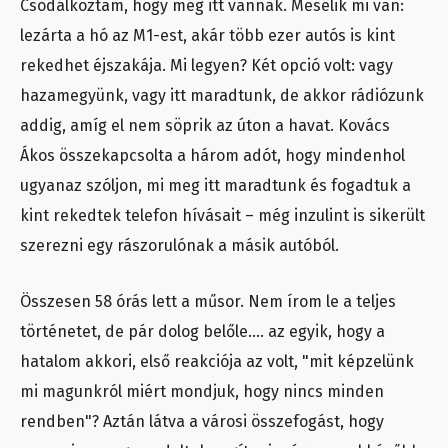
Csodálkoztam, hogy még itt vannak. Mesélik mi van:
lezárta a hó az M1-est, akár több ezer autós is kint
rekedhet éjszakája. Mi legyen? Két opció volt: vagy
hazamegyünk, vagy itt maradtunk, de akkor rádiózunk
addig, amíg el nem söprik az úton a havat. Kovács
Ákos összekapcsolta a három adót, hogy mindenhol
ugyanaz szóljon, mi meg itt maradtunk és fogadtuk a
kint rekedtek telefon hívásait – még inzulint is sikerült
szerezni egy rászorulónak a másik autóból.
Összesen 58 órás lett a műsor. Nem írom le a teljes
történetet, de pár dolog belőle…. az egyik, hogy a
hatalom akkori, első reakciója az volt, "mit képzelünk
mi magunkról miért mondjuk, hogy nincs minden
rendben"? Aztán látva a városi összefogást, hogy