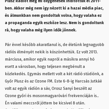
Plusz Rádiót még mi oxygénesek indítottuk el 2011-
ben. Akkor még nem így nézett ki a hazai média piac,
és álmunkban nem gondoltuk volna, hogy valaha ez
a propaganda egyik eszköze lesz. Nem is gondoltunk
rá, hogy valaha még ilyen idők jönnek.
Pár évvel később akaratlanul is, de életünk legnagyobb
rádiós élményét nekik is köszönhettük. Ez volt 2013.
márciusa, amikor egyik napról a másikra annyi hó
esett a városban, hogy teljesen megbénult a
közlekedés. Egymás mellett volt a két rádió stúdiónk, a
Győr Plusz és az Ozone FM. Este 6-8-ig Harcsás Jutkáé
volt az egyik rádión a sáv, Orosz Sanyi beszélt az
Ozone győri és mosonmagyaróvári frekvenciáján is..
Én valami meccsről jöttem be kicsivel 8 után.