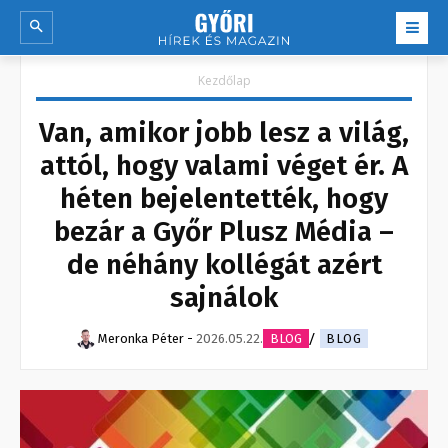
Kezdőlap
Van, amikor jobb lesz a világ,
attól, hogy valami véget ér. A
héten bejelentették, hogy
bezár a Győr Plusz Média –
de néhány kollégát azért
sajnálok
Meronka Péter
-
2026.05.22.
BLOG
BLOG