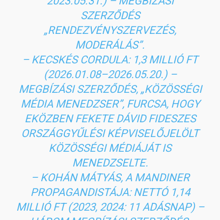
2023.05.31.) – MEGBÍZÁSI
SZERZŐDÉS
„RENDEZVÉNYSZERVEZÉS,
MODERÁLÁS”.
– KECSKÉS CORDULA: 1,3 MILLIÓ FT
(2026.01.08–2026.05.20.) –
MEGBÍZÁSI SZERZŐDÉS, „KÖZÖSSÉGI
MÉDIA MENEDZSER”, FURCSA, HOGY
EKÖZBEN FEKETE DÁVID FIDESZES
ORSZÁGGYŰLÉSI KÉPVISELŐJELÖLT
KÖZÖSSÉGI MÉDIÁJÁT IS
MENEDZSELTE.
– KOHÁN MÁTYÁS, A MANDINER
PROPAGANDISTÁJA: NETTÓ 1,14
MILLIÓ FT (2023, 2024: 11 ADÁSNAP) –