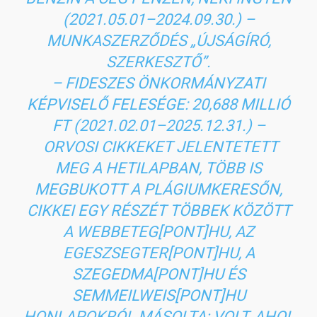
(2021.05.01–2024.09.30.) –
MUNKASZERZŐDÉS „ÚJSÁGÍRÓ,
SZERKESZTŐ”.
– FIDESZES ÖNKORMÁNYZATI
KÉPVISELŐ FELESÉGE: 20,688 MILLIÓ
FT (2021.02.01–2025.12.31.) –
ORVOSI CIKKEKET JELENTETETT
MEG A HETILAPBAN, TÖBB IS
MEGBUKOTT A PLÁGIUMKERESŐN,
CIKKEI EGY RÉSZÉT TÖBBEK KÖZÖTT
A WEBBETEG[PONT]HU, AZ
EGESZSEGTER[PONT]HU, A
SZEGEDMA[PONT]HU ÉS
SEMMEILWEIS[PONT]HU
HONLAPOKRÓL MÁSOLTA; VOLT, AHOL