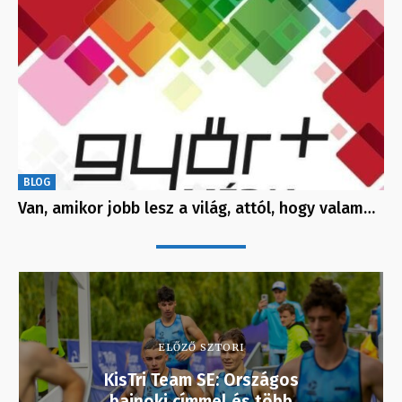
BLOG
Van, amikor jobb lesz a világ, attól, hogy valam…
ELŐZŐ SZTORI
KisTri Team SE: Országos
bajnoki címmel és több