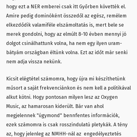
hogy ezt a NER emberei csak itt Győrben követték el.
Amire pedig dominóként összedől az egész, remélem
elkezdődik valamiféle elszámoltatás is, mert bele se
merek gondolni, hogy az elmúlt 8-10 évben mennyi jó
dolgot csinálhattunk volna, ha nem egy ilyen uram-
bátyám országban éltünk volna. Ezt az időt már senki
nem adja vissza nekünk.
Kicsit elégtétel számomra, hogy újra mi készíthetünk
műsort a saját frekvenciánkon és nem kell a politikával
alkut kötni. Hogy pontosan milyen lesz az Oxygen
Music, az hamarosan kiderült. Bár van ahol
megjelennek "úgymond" bennfentes információk,
ezek számomra is csak rosszindulatú pletykák. A tény
az, hogy jelenleg az NMHH-nál az engedélyeztetés