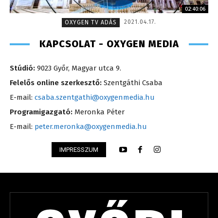
02:40:06
2021.04.17.
OXYGEN TV ADÁS
KAPCSOLAT - OXYGEN MEDIA
Stúdió:
9023 Győr, Magyar utca 9.
Felelős online szerkesztő:
Szentgáthi Csaba
E-mail:
csaba.szentgathi@oxygenmedia.hu
Programigazgató:
Meronka Péter
E-mail:
peter.meronka@oxygenmedia.hu
IMPRESSZUM