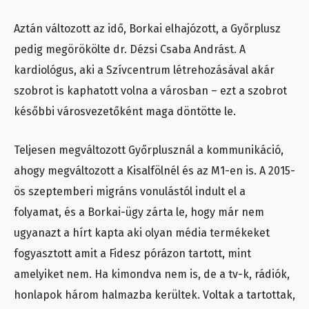
Aztán változott az idő, Borkai elhajózott, a Győrplusz
pedig megörökölte dr. Dézsi Csaba Andrást. A
kardiológus, aki a Szívcentrum létrehozásával akár
szobrot is kaphatott volna a városban – ezt a szobrot
későbbi városvezetőként maga döntötte le.
Teljesen megváltozott Győrplusznál a kommunikáció,
ahogy megváltozott a Kisalfölnél és az M1-en is. A 2015-
ös szeptemberi migráns vonulástól indult el a
folyamat, és a Borkai-ügy zárta le, hogy már nem
ugyanazt a hírt kapta aki olyan média termékeket
fogyasztott amit a Fidesz pórázon tartott, mint
amelyiket nem. Ha kimondva nem is, de a tv-k, rádiók,
honlapok három halmazba kerültek. Voltak a tartottak,