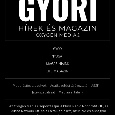
GYŐR
NYUGAT
MAGAZINJAINK
LIFE MAGAZIN
Moderációs alapelvek
Adatkezelési tájékoztató
ÁSZF
Játékszabályzat
Médiaajánlatunk
Az Oxygen Media Csoport tagjai: A Plusz Rádió Nonprofit Kft., az
Alisca Network Kft. és a Lajta Rádió Kft., az MTVA és a Magyar