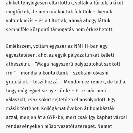
akiket ténylegesen eltartottak, voltak a tűrtek, akiket
megtűrtek, de nem uralkodtak felettük – ilyenek
voltunk mi is – és a tiltottak, ahová ahogy láttuk
semmiféle központi támogatás nem érkezhetett.
Emlékszem, voltam egyszer az NMHH-ban egy
egyeztetésen, ahol az egyik pályázatunkat kellett
átbeszélni. – "Maga nagyszerű pályázatokat szokott
írni" – mondja a kontaktunk – szoktam olvasni,
gratulálok – teszi hozzá. – Mondom ez remek, de tudja,
hogy még egyet se nyertünk? – Erre már nem
válaszolt, csak sokat sejtetően elmosolyodott. Egy
másik történet. Kollégámat éveken át bombázták
azzal, menjen át a GYP-be, mert csak így kaphat városi
rendezvényeken műsorvezetői szerepet. Nemet