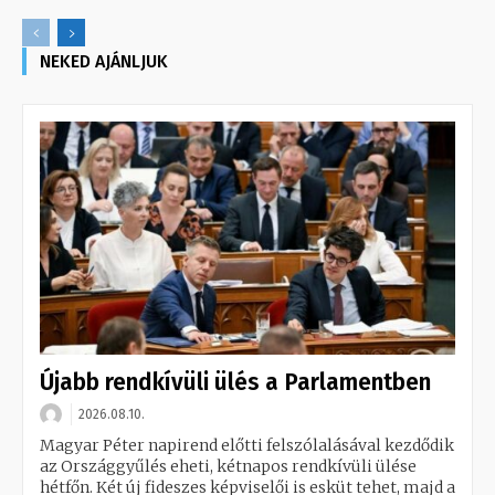
NEKED AJÁNLJUK
Újabb rendkívüli ülés a Parlamentben
2026.08.10.
Magyar Péter napirend előtti felszólalásával kezdődik
az Országgyűlés eheti, kétnapos rendkívüli ülése
hétfőn. Két új fideszes képviselői is esküt tehet, majd a