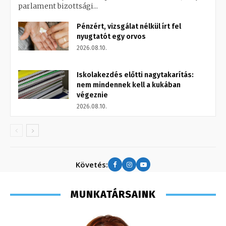
parlament bizottsági...
Pénzért, vizsgálat nélkül írt fel
nyugtatót egy orvos
2026.08.10.
Iskolakezdés előtti nagytakarítás:
nem mindennek kell a kukában
végeznie
2026.08.10.
Követés:
MUNKATÁRSAINK