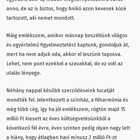
anno, de az is biztos, hogy Anikó azon kevesek közé
tartozott, aki nemet mondott.
Máig emlékszem, amikor másnap beszéltünk világos
és egyértelmű figyelmeztetést kaptunk, gondoljuk át,
mert ha nem adjuk oda, akkor el leszünk taposva.
Lehet, nem pont ezekkel a szavakkal, de ez volt az
utalás lényege.
Néhány nappal később szerződéseink tucatját
mondták fel. Jelentkezett a színház, a filharmónia és
még több cég, így ha jól emlékszem, rögtön majd 15
millió Ft kiesett az éves költségvetésünkből a
következő fél évre, éves szinten pedig olyan nagy lett
a hiány, hogy átlagban havi mínusz 2 millió Ft-ot