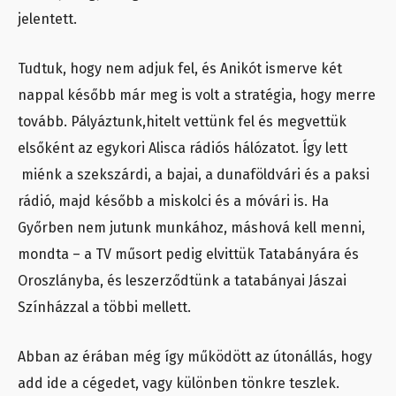
jelentett.
Tudtuk, hogy nem adjuk fel, és Anikót ismerve két
nappal később már meg is volt a stratégia, hogy merre
tovább. Pályáztunk,hitelt vettünk fel és megvettük
elsőként az egykori Alisca rádiós hálózatot. Így lett
miénk a szekszárdi, a bajai, a dunaföldvári és a paksi
rádió, majd később a miskolci és a móvári is. Ha
Győrben nem jutunk munkához, máshová kell menni,
mondta – a TV műsort pedig elvittük Tatabányára és
Oroszlányba, és leszerződtünk a tatabányai Jászai
Színházzal a többi mellett.
Abban az érában még így működött az útonállás, hogy
add ide a cégedet, vagy különben tönkre teszlek.