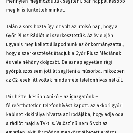
mennyien megmozdultak segíteni, pár nappal később
még ki is tüntettek minket.
Talán a sors hozta így, ez volt az utolsó nap, hogy a
Győr Plusz Rádiót mi szerkesztettük. Az év elején
ugyanis meg kellett állapodnunk az önkormányzattal,
hogy a szerkesztését átadjuk a Győr Plusz Médiának
és vele néhány dolgozót. De aznap egyetlen régi
győrpluszos sem jött át segíteni a műsorba, miközben
az O2-esek itt voltak mindenféle telefonhívás nélkül.
Pár héttel később Anikó – az igazgatónk –
félreérthetetlen telefonhívást kapott. az akkori győri
kabinet kiskirálya hívatta az irodájába, hogy adja oda
a rádiót majd a TV-t is. Valószínű nem ő volt az
egyetlen, akit ily módon megkörnyékezett a város