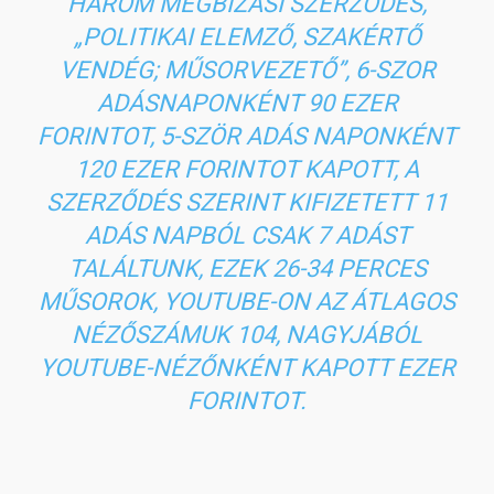
HÁROM MEGBÍZÁSI SZERZŐDÉS,
„POLITIKAI ELEMZŐ, SZAKÉRTŐ
VENDÉG; MŰSORVEZETŐ”, 6-SZOR
ADÁSNAPONKÉNT 90 EZER
FORINTOT, 5-SZÖR ADÁS NAPONKÉNT
120 EZER FORINTOT KAPOTT, A
SZERZŐDÉS SZERINT KIFIZETETT 11
ADÁS NAPBÓL CSAK 7 ADÁST
TALÁLTUNK, EZEK 26-34 PERCES
MŰSOROK, YOUTUBE-ON AZ ÁTLAGOS
NÉZŐSZÁMUK 104, NAGYJÁBÓL
YOUTUBE-NÉZŐNKÉNT KAPOTT EZER
FORINTOT.