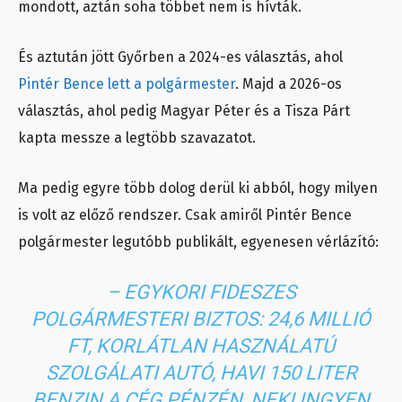
mondott, aztán soha többet nem is hívták.
És aztután jött Győrben a 2024-es választás, ahol
Pintér Bence lett a polgármester
. Majd a 2026-os
választás, ahol pedig Magyar Péter és a Tisza Párt
kapta messze a legtöbb szavazatot.
Ma pedig egyre több dolog derül ki abból, hogy milyen
is volt az előző rendszer. Csak amiről Pintér Bence
polgármester legutóbb publikált, egyenesen vérlázító:
– EGYKORI FIDESZES
POLGÁRMESTERI BIZTOS: 24,6 MILLIÓ
FT, KORLÁTLAN HASZNÁLATÚ
SZOLGÁLATI AUTÓ, HAVI 150 LITER
BENZIN A CÉG PÉNZÉN, NEKI INGYEN