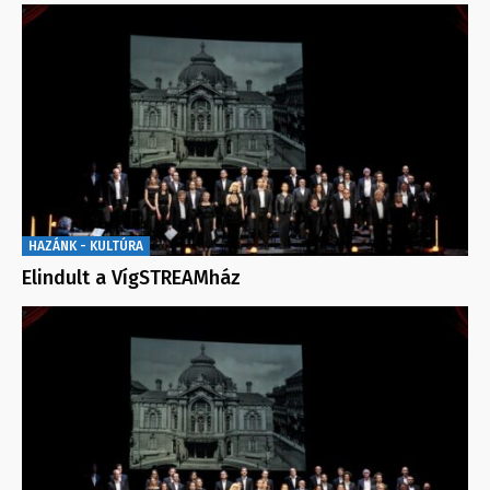
HAZÁNK - KULTÚRA
Elindult a VígSTREAMház