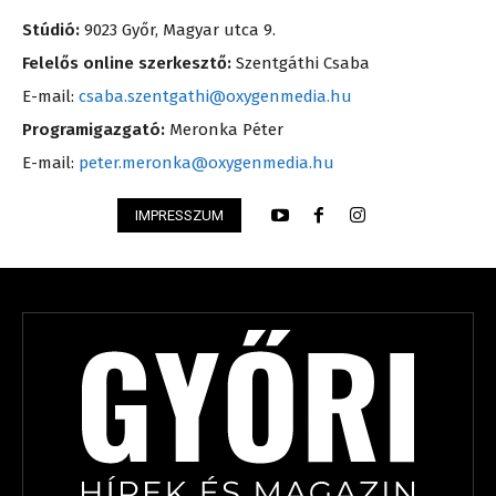
Stúdió:
9023 Győr, Magyar utca 9.
Felelős online szerkesztő:
Szentgáthi Csaba
E-mail:
csaba.szentgathi@oxygenmedia.hu
Programigazgató:
Meronka Péter
E-mail:
peter.meronka@oxygenmedia.hu
IMPRESSZUM