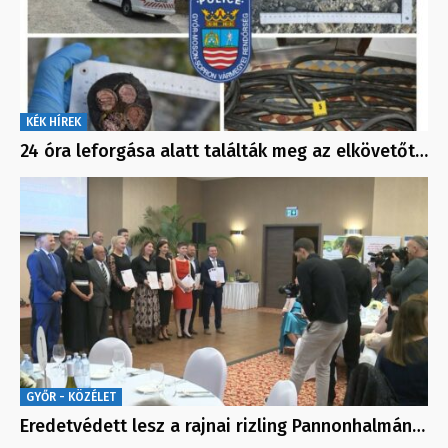
KÉK HÍREK
24 óra leforgása alatt találták meg az elkövetőt…
GYŐR - KÖZÉLET
Eredetvédett lesz a rajnai rizling Pannonhalmán…