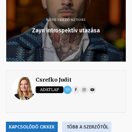
KÖVETKEZŐ SZTORI
Zayn introspektív utazása
Csrefko Judit
ADATLAP
KAPCSOLÓDÓ CIKKEK
TÖBB A SZERZŐTŐL