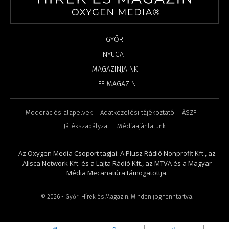
GYŐR
NYUGAT
MAGAZINJAINK
LIFE MAGAZIN
Moderációs alapelvek
Adatkezelési tájékoztató
ÁSZF
Játékszabályzat
Médiaajánlatunk
Az Oxygen Media Csoport tagjai: A Plusz Rádió Nonprofit Kft., az
Alisca Network Kft. és a Lajta Rádió Kft., az MTVA és a Magyar
Média Mecanatúra támogatottja.
©
2026
- Győri Hírek és Magazin. Minden jog fenntartva.