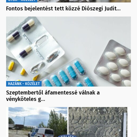
Fontos bejelentést tett közzé Diószegi Judit…
HAZÁNK - KÖZÉLET
Szeptembertől áfamentessé válnak a
vényköteles g…