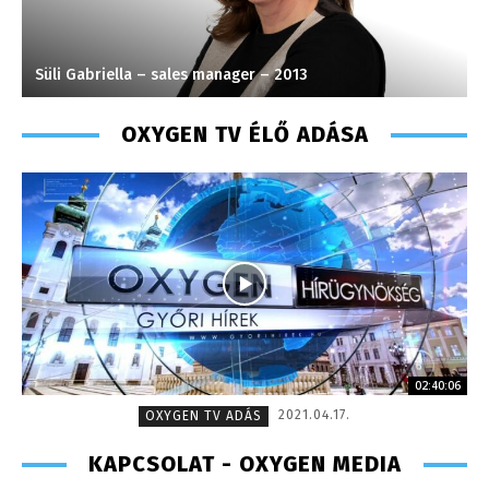
Süli Gabriella – sales manager – 2013
K
OXYGEN TV ÉLŐ ADÁSA
02:40:06
2021.04.17.
OXYGEN TV ADÁS
KAPCSOLAT - OXYGEN MEDIA