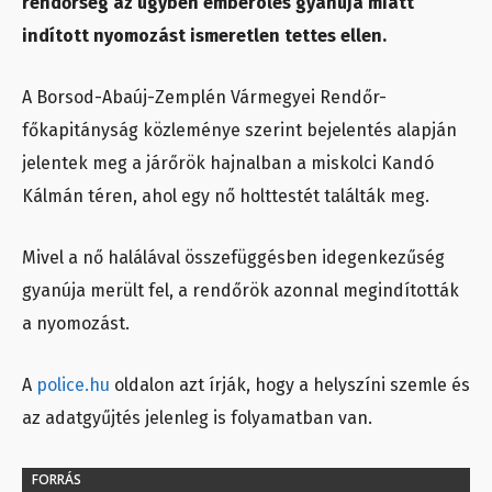
rendőrség az ügyben emberölés gyanúja miatt
indított nyomozást ismeretlen tettes ellen.
A Borsod-Abaúj-Zemplén Vármegyei Rendőr-
főkapitányság közleménye szerint bejelentés alapján
jelentek meg a járőrök hajnalban a miskolci Kandó
Kálmán téren, ahol egy nő holttestét találták meg.
Mivel a nő halálával összefüggésben idegenkezűség
gyanúja merült fel, a rendőrök azonnal megindították
a nyomozást.
A
police.hu
oldalon azt írják, hogy a helyszíni szemle és
az adatgyűjtés jelenleg is folyamatban van.
FORRÁS