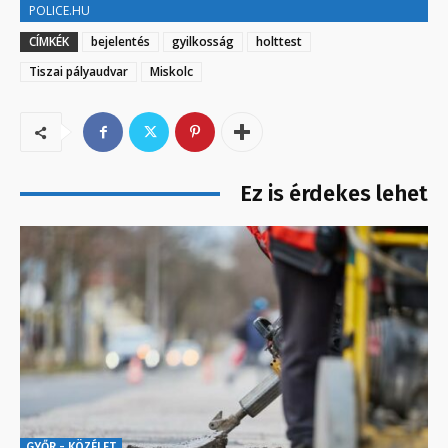
POLICE.HU
CÍMKÉK
bejelentés
gyilkosság
holttest
Tiszai pályaudvar
Miskolc
Ez is érdekes lehet
GYŐR - KÖZÉLET