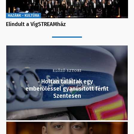
HAZÁNK - KULTÚRA
Elindult a VígSTREAMház
ELŐZŐ SZTORI
Holtan találtak egy
emberöléssel gyanúsított férfit
Szentesen