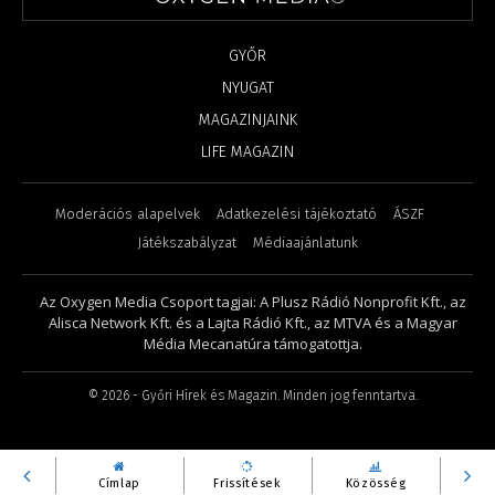
GYŐR
NYUGAT
MAGAZINJAINK
LIFE MAGAZIN
Moderációs alapelvek
Adatkezelési tájékoztató
ÁSZF
Játékszabályzat
Médiaajánlatunk
Az Oxygen Media Csoport tagjai: A Plusz Rádió Nonprofit Kft., az
Alisca Network Kft. és a Lajta Rádió Kft., az MTVA és a Magyar
Média Mecanatúra támogatottja.
©
2026
- Győri Hírek és Magazin. Minden jog fenntartva.
Címlap
Frissítések
Közösség