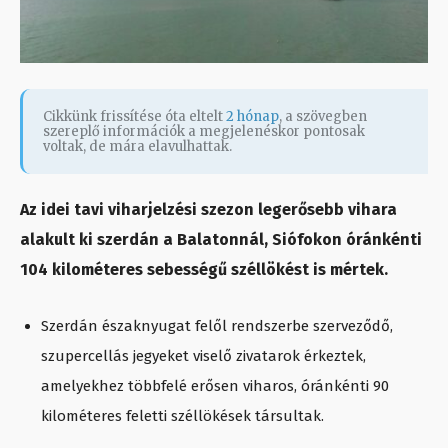
Cikkünk frissítése óta eltelt
2 hónap
, a szövegben
szereplő információk a megjelenéskor pontosak
voltak, de mára elavulhattak.
Az idei tavi viharjelzési szezon legerősebb vihara
alakult ki szerdán a Balatonnál, Siófokon óránkénti
104 kilométeres sebességű széllökést is mértek.
Szerdán északnyugat felől rendszerbe szerveződő,
szupercellás jegyeket viselő zivatarok érkeztek,
amelyekhez többfelé erősen viharos, óránkénti 90
kilométeres feletti széllökések társultak.