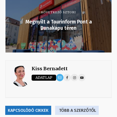
KÖVETKEZŐ SZTORI
Megnyílt a Tourinform Pont a
Dunakapu téren
Kiss Bernadett
ADATLAP
KAPCSOLÓDÓ CIKKEK
TÖBB A SZERZŐTŐL