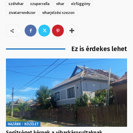
szélvihar
szupercella
vihar
vízfüggöny
zivatarrendszer
viharjelzési szezon
Ez is érdekes lehet
HAZÁNK - KÖZÉLET
Segítséget kérnek a viharkárosultaknak