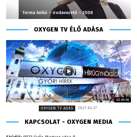
Torma Anikó – irodavezető – 2008
S
OXYGEN TV ÉLŐ ADÁSA
02:40:06
2021.04.17.
OXYGEN TV ADÁS
KAPCSOLAT - OXYGEN MEDIA