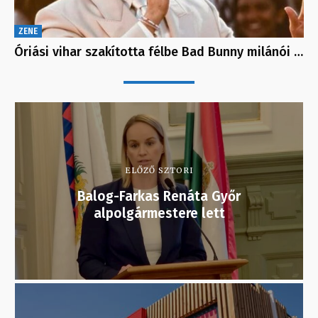
ZENE
Óriási vihar szakította félbe Bad Bunny milánói …
ELŐZŐ SZTORI
Balog-Farkas Renáta Győr
alpolgármestere lett