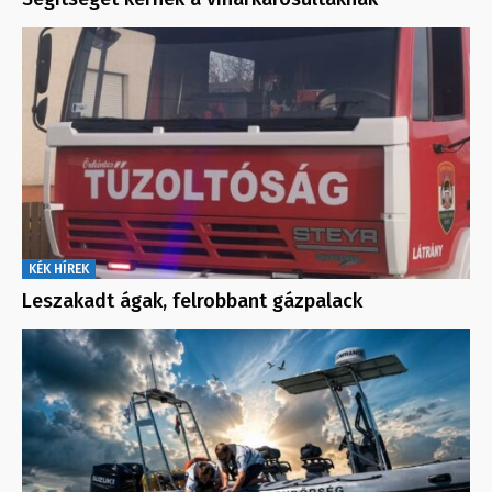
KÉK HÍREK
Leszakadt ágak, felrobbant gázpalack