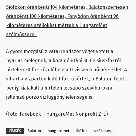
Siófokon óránkénti 104 kilométeres, Balatonszemesen
óránkénti 100 kilométeres, Fonyódon óránkénti 96
kilométeres széllökést mértek a HungaroMet
szélműszerei.
A gyors mozgású zivatarrendszer véget vetett a
nyárias melegnek, a kora délutáni 30 Celsius-fokról
hirtelen 20 fok közelébe esett vissza a hőmérséklet.
A
vihart a vízparton kidőlt fák kísérték, a Balaton felett
pedig kialakult a hirtelen lecsapó szélviharokra
jellemző porzó vízfüggöny jelensége is.
(Fotó: Facebook – HungaroMet Nonprofit Zrt.)
CÍMKÉK
Balaton
hungaromet
Siófok
széllökés