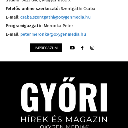
Stúdió:
9023 Győr, Magyar utca 9.
Felelős online szerkesztő:
Szentgáthi Csaba
E-mail:
csaba.szentgathi@oxygenmedia.hu
Programigazgató:
Meronka Péter
E-mail:
peter.meronka@oxygenmedia.hu
IMPRESSZUM