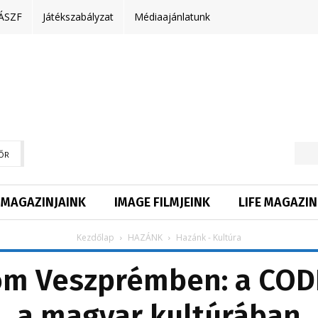
ÁSZF
Játékszabályzat
Médiaajánlatunk
ŐR
MAGAZINJAINK
IMAGE FILMJEINK
LIFE MAGAZIN
Kezdőlap
HAZÁNK
Hazánk - Kultúra
lom Veszprémben: a CODE
a magyar kultúrában