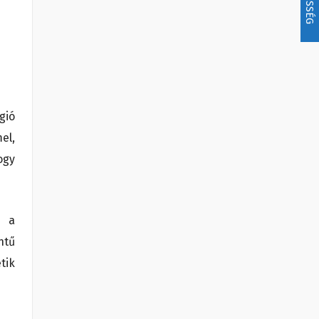
gió
el,
ogy
k a
ntű
tik