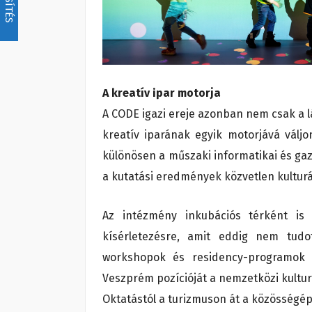
A kreatív ipar motorja
A CODE igazi ereje azonban nem csak a lá
kreatív iparának egyik motorjává vál
különösen a műszaki informatikai és ga
a kutatási eredmények közvetlen kulturá
Az intézmény inkubációs térként is
kísérletezésre, amit eddig nem tudo
workshopok és residency-programok t
Veszprém pozícióját a nemzetközi kultur
Oktatástól a turizmuson át a közösségép