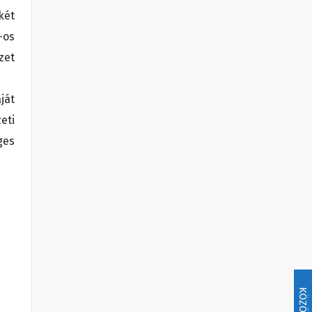
két
-os
zet
ját
eti
ges
KÖZÖSSÉG