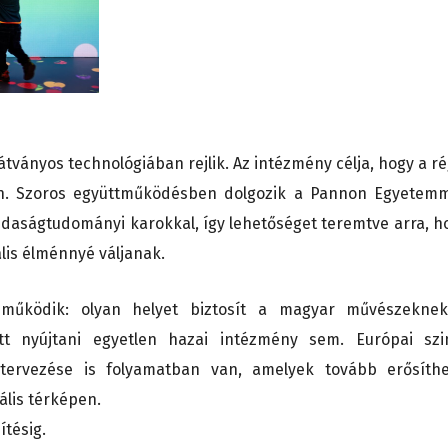
tványos technológiában rejlik. Az intézmény célja, hogy a ré
jon. Szoros együttműködésben dolgozik a Pannon Egyetemm
zdaságtudományi karokkal, így lehetőséget teremtve arra, h
lis élménnyé váljanak.
 működik: olyan helyet biztosít a magyar művészekne
tt nyújtani egyetlen hazai intézmény sem. Európai szi
ervezése is folyamatban van, amelyek tovább erősíthe
ális térképen.
ítésig.