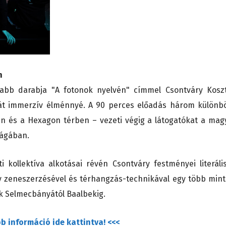
n
jabb darabja "A fotonok nyelvén" címmel Csontváry Kosz
 át immerzív élménnyé. A 90 perces előadás három különb
an és a Hexagon térben – vezeti végig a látogatókat a mag
lágában.
 kollektíva alkotásai révén Csontváry festményei literáli
ly zeneszerzésével és térhangzás-technikával egy több mint
ek Selmecbányától Baalbekig.
b információ ide kattintva! <<<