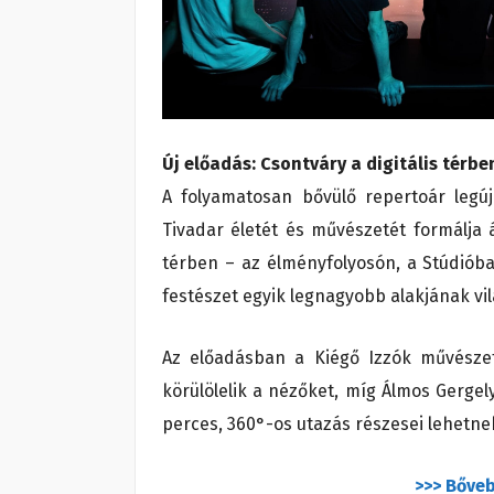
Új előadás: Csontváry a digitális térbe
A folyamatosan bővülő repertoár legú
Tivadar életét és művészetét formálja
térben – az élményfolyosón, a Stúdiób
festészet egyik legnagyobb alakjának vi
Az előadásban a Kiégő Izzók művészeti
körülölelik a nézőket, míg Álmos Gerge
perces, 360°-os utazás részesei lehetn
>>> Bőveb