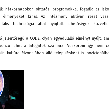
ű: hétköznapokon oktatási programokkal fogadja az isko
i élményeket kínál. Az intézmény aktívan részt ves
itális technológia által nyújtott lehetőségek közvetle
ő jelentőségű a CODE: olyan egyedülálló élményt nyújt, am
 vonzó lehet a látogatók számára. Veszprém így nem c
is kultúra élvonalában álló településként is pozícionálha