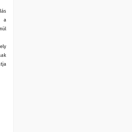
lás
z a
nül
ely
sak
tja