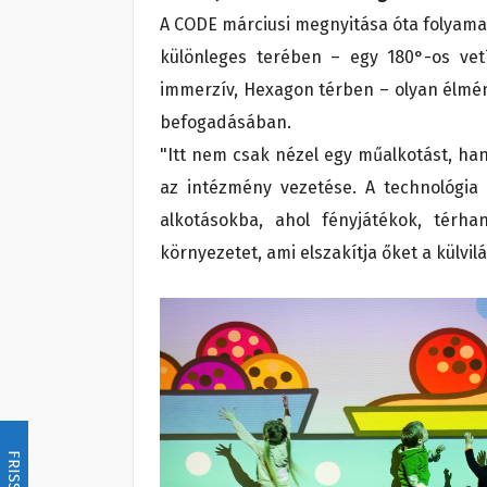
A CODE márciusi megnyitása óta folyamat
különleges terében – egy 180°-os vet
immerzív, Hexagon térben – olyan élmén
befogadásában.
"Itt nem csak nézel egy műalkotást, ha
az intézmény vezetése. A technológia 
alkotásokba, ahol fényjátékok, térh
környezetet, ami elszakítja őket a külvilá
FRISSÍTÉS