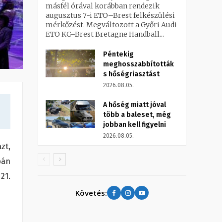
másfél órával korábban rendezik
augusztus 7-i ETO–Brest felkészülési
mérkőzést. Megváltozott a Győri Audi
ETO KC–Brest Bretagne Handball...
Péntekig
meghosszabbították
s hőségriasztást
2026.08.05.
A hőség miatt jóval
több a baleset, még
jobban kell figyelni
2026.08.05.
zt,
pán
21.
Követés: