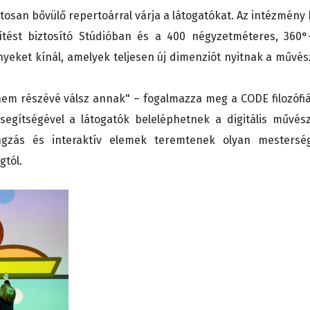
osan bővülő repertoárral várja a látogatókat. Az intézmény 
ítést biztosító Stúdióban és a 400 négyzetméteres, 360°
yeket kínál, amelyek teljesen új dimenziót nyitnak a művés
nem részévé válsz annak" – fogalmazza meg a CODE filozófiá
segítségével a látogatók beleléphetnek a digitális művész
angzás és interaktív elemek teremtenek olyan mestersé
gtól.