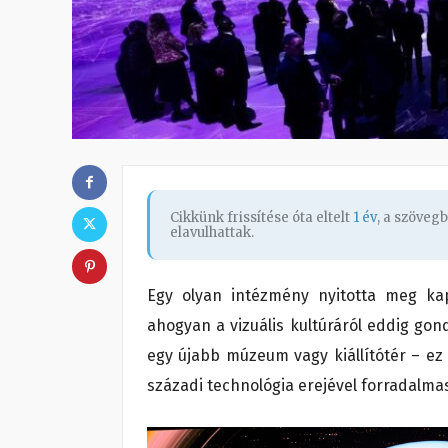
Cikkünk frissítése óta eltelt
1 év
, a szöveg
elavulhattak.
Egy olyan intézmény nyitotta meg kap
ahogyan a vizuális kultúráról eddig go
egy újabb múzeum vagy kiállítótér – ez 
századi technológia erejével forradalmas