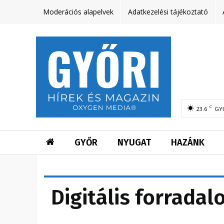
Moderációs alapelvek
Adatkezelési tájékoztató
C
23.6
GY
GYŐR
NYUGAT
HAZÁNK
Digitális forrada