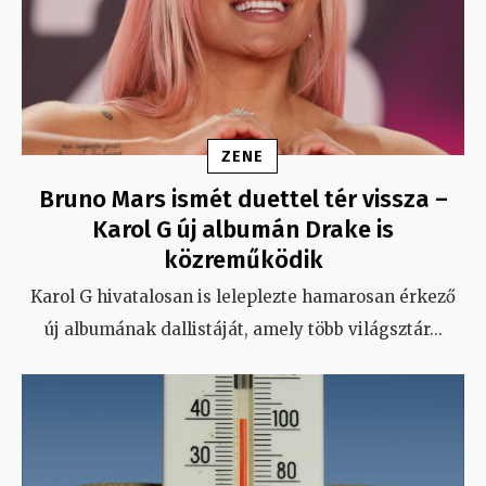
ZENE
Bruno Mars ismét duettel tér vissza –
Karol G új albumán Drake is
közreműködik
Karol G hivatalosan is leleplezte hamarosan érkező
új albumának dallistáját, amely több világsztár
...