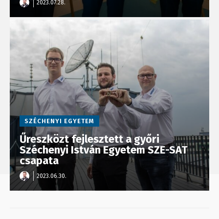
2023.07.28.
SZÉCHENYI EGYETEM
Űreszközt fejlesztett a győri
Széchenyi István Egyetem SZE-SAT
csapata
2023.06.30.