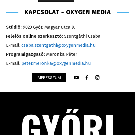
KAPCSOLAT - OXYGEN MEDIA
Stúdió:
9023 Győr, Magyar utca 9.
Felelős online szerkesztő:
Szentgáthi Csaba
E-mail:
csaba.szentgathi@oxygenmedia.hu
Programigazgató:
Meronka Péter
E-mail:
peter.meronka@oxygenmedia.hu
IMPRESSZUM