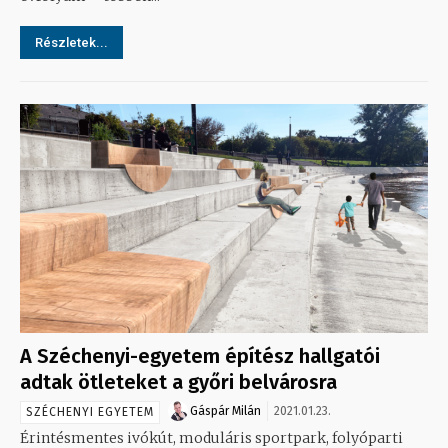
Részletek...
A Széchenyi-egyetem építész hallgatói
adtak ötleteket a győri belvárosra
Gáspár Milán
2021.01.23.
SZÉCHENYI EGYETEM
Érintésmentes ivókút, moduláris sportpark, folyóparti