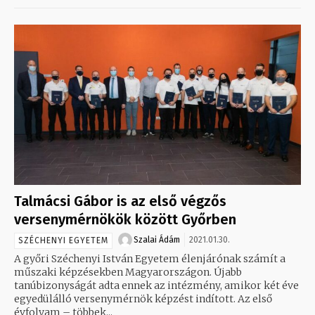
Talmácsi Gábor is az első végzős
versenymérnökök között Győrben
Szalai Ádám
2021.01.30.
SZÉCHENYI EGYETEM
A győri Széchenyi István Egyetem élenjárónak számít a
műszaki képzésekben Magyarországon. Újabb
tanúbizonyságát adta ennek az intézmény, amikor két éve
egyedülálló versenymérnök képzést indított. Az első
évfolyam – többek...