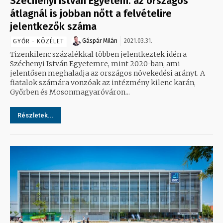
Széchenyi István Egyetem: az országos
átlagnál is jobban nőtt a felvételire
jelentkezők száma
Gáspár Milán
2021.03.31.
GYŐR - KÖZÉLET
Tizenkilenc százalékkal többen jelentkeztek idén a
Széchenyi István Egyetemre, mint 2020-ban, ami
jelentősen meghaladja az országos növekedési arányt. A
fiatalok számára vonzóak az intézmény kilenc karán,
Győrben és Mosonmagyaróváron...
Részletek...