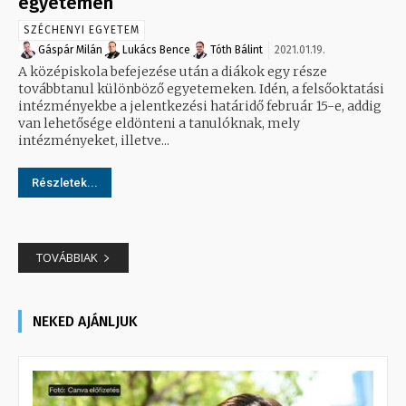
egyetemen
SZÉCHENYI EGYETEM
Gáspár Milán
Lukács Bence
Tóth Bálint
2021.01.19.
A középiskola befejezése után a diákok egy része
továbbtanul különböző egyetemeken. Idén, a felsőoktatási
intézményekbe a jelentkezési határidő február 15-e, addig
van lehetősége eldönteni a tanulóknak, mely
intézményeket, illetve...
Részletek...
TOVÁBBIAK
NEKED AJÁNLJUK