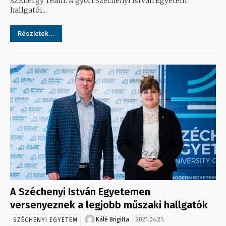
SZEnergy Team. A győri Széchenyi István Egyetem
hallgatói...
Részletek...
A Széchenyi István Egyetemen
versenyeznek a legjobb műszaki hallgatók
Kálé Brigitta
2021.04.21.
SZÉCHENYI EGYETEM