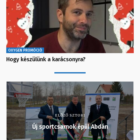
OXYGEN PROMÓCIÓ
Hogy készülünk a karácsonyra?
ELŐZŐ SZTORI
Új sportcsarnok épül Abdán