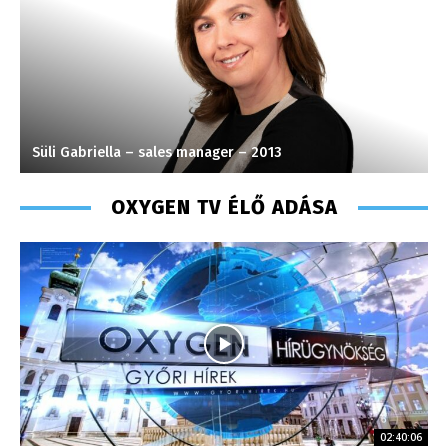
Süli Gabriella – sales manager – 2013
F
OXYGEN TV ÉLŐ ADÁSA
02:40:06