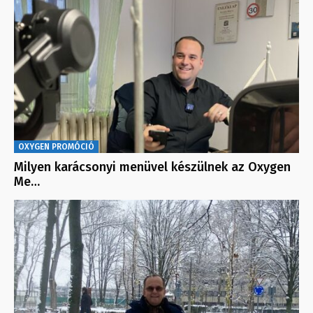
OXYGEN PROMÓCIÓ
Milyen karácsonyi menüvel készülnek az Oxygen
Me…