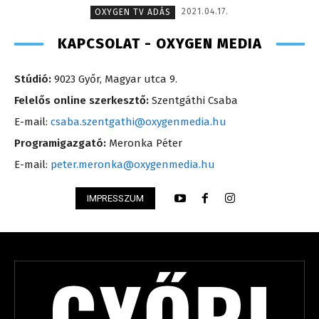
2021.04.17.
OXYGEN TV ADÁS
KAPCSOLAT - OXYGEN MEDIA
Stúdió:
9023 Győr, Magyar utca 9.
Felelős online szerkesztő:
Szentgáthi Csaba
E-mail:
csaba.szentgathi@oxygenmedia.hu
Programigazgató:
Meronka Péter
E-mail:
peter.meronka@oxygenmedia.hu
IMPRESSZUM