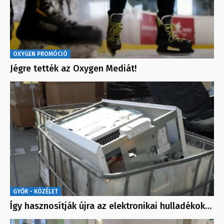
OXYGEN PROMÓCIÓ
Jégre tették az Oxygen Mediát!
GYŐR - KÖZÉLET
Így hasznosítják újra az elektronikai hulladékok…