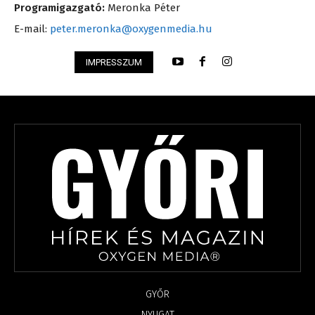
Programigazgató:
Meronka Péter
E-mail:
peter.meronka@oxygenmedia.hu
IMPRESSZUM
GYŐR
NYUGAT