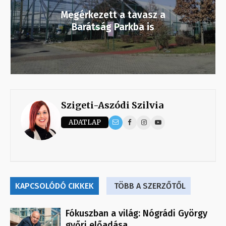
Megérkezett a tavasz a
Barátság Parkba is
Szigeti-Aszódi Szilvia
ADATLAP
KAPCSOLÓDÓ CIKKEK
TÖBB A SZERZŐTŐL
Fókuszban a világ: Nógrádi György
győri előadása