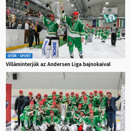
GYŐR - SPORT
Villáminterjúk az Andersen Liga bajnokaival