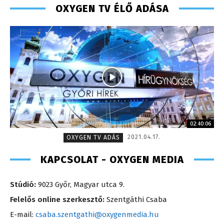
OXYGEN TV ÉLŐ ADÁSA
02:40:06
2021.04.17.
OXYGEN TV ADÁS
KAPCSOLAT - OXYGEN MEDIA
Stúdió:
9023 Győr, Magyar utca 9.
Felelős online szerkesztő:
Szentgáthi Csaba
E-mail:
csaba.szentgathi@oxygenmedia.hu