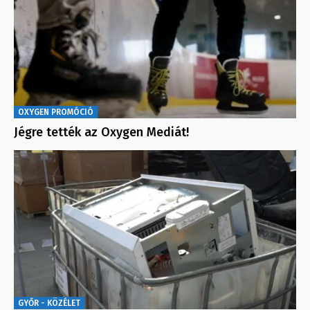
OXYGEN PROMÓCIÓ
Jégre tették az Oxygen Mediát!
GYŐR - KÖZÉLET