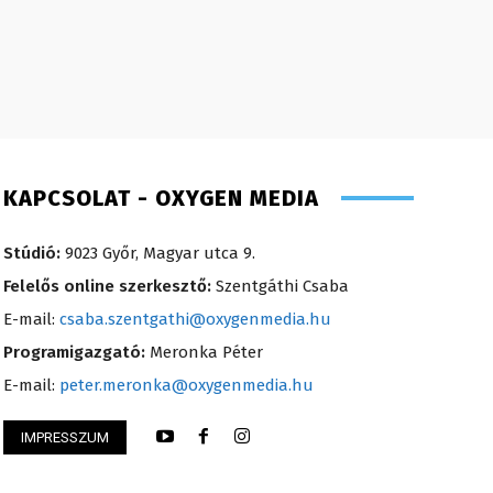
KAPCSOLAT - OXYGEN MEDIA
Stúdió:
9023 Győr, Magyar utca 9.
Felelős online szerkesztő:
Szentgáthi Csaba
E-mail:
csaba.szentgathi@oxygenmedia.hu
Programigazgató:
Meronka Péter
E-mail:
peter.meronka@oxygenmedia.hu
IMPRESSZUM
Ádám – online szerkesztő – 2016
Horváth Ferenc – o