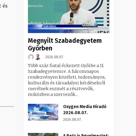
 és
Megnyílt Szabadegyetem
Győrben
2026.08.07.
Több száz fiatal érkezett Győrbe a 11.
Szabadegyetemre. A háromnapos
rendezvényen közéleti, tudományos,
kulturális és társadalmi kérdésekről
cserélnek eszmét a résztvevők,
miközben a szervezők...
Oxygen Media Híradó
2026.08.07.
2026.08.07.
A Petz is figyelmeztet: