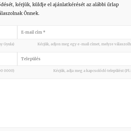
sét, kérjük, küldje el ajánlatkérését az alábbi űrlap
álaszolnak Önnek.
hy Gyula)
Kérjük, adjon meg egy e-mail címet, melyre válaszolh
000 0000)
Kérjük, adja meg a kapcsolódó települést (Pl.