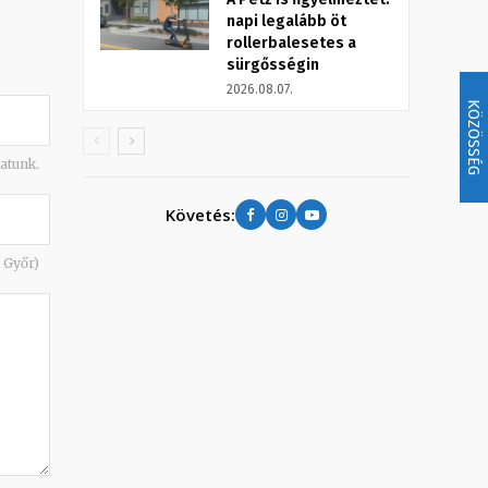
napi legalább öt
rollerbalesetes a
sürgősségin
2026.08.07.
KÖZÖSSÉG
atunk.
Követés:
: Győr)