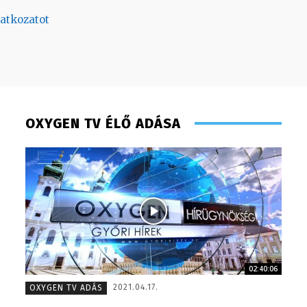
latkozatot
OXYGEN TV ÉLŐ ADÁSA
02:40:06
Torma Anikó – irodavezető – 2008
Müller 
2021.04.17.
OXYGEN TV ADÁS