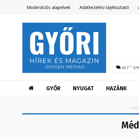
Moderációs alapelvek
Adatkezelési tájékoztató
C
23.7
GY
GYŐR
NYUGAT
HAZÁNK
Kez
Méd