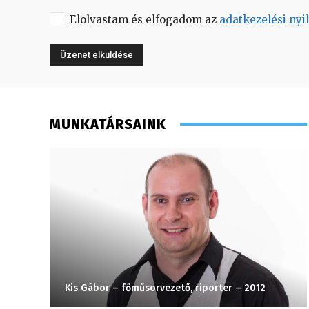
Elolvastam és elfogadom az
adatkezelési nyi
MUNKATÁRSAINK
Kis Gábor – főműsorvezető, riporter – 2012