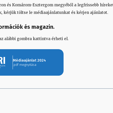
n és Komárom-Esztergom megyéből a legfrissebb híreket
, kérjük töltse le médiaajánlatunkat és kérjen ajánlatot.
formációk és magazin.
z alábbi gombra kattintva érheti el.
Médiaajánlat 2024
.pdf megnyitása