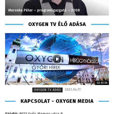
Meronka Péter – programigazgató – 2008
S
OXYGEN TV ÉLŐ ADÁSA
02:40:06
2021.04.17.
OXYGEN TV ADÁS
KAPCSOLAT - OXYGEN MEDIA
Stúdió:
9023 Győr, Magyar utca 9.