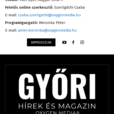
Felelős online szerkesztő:
Szentgáthi Csaba
E-mail:
csaba.szentgathi@oxygenmedia.hu
Programigazgató:
Meronka Péter
E-mail:
peter.meronka@oxygenmedia.hu
IMPRESSZUM