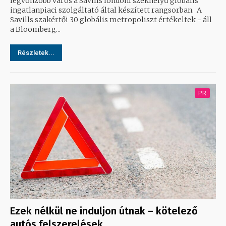
legvonzóbb város a Savills londoni székhelyű globális
ingatlanpiaci szolgáltató által készített rangsorban. A
Savills szakértői 30 globális metropoliszt értékeltek - áll
a Bloomberg...
Részletek...
PR
Ezek nélkül ne induljon útnak – kötelező
autós felszerelések