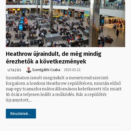
Heathrow újraindult, de még mindig
érezhetők a következmények
Szentgáthi Csaba
2025.03.22.
UTAZÁS
Szombaton ismét megindult a menetrend szerinti
forgalom a londoni Heathrow repülőtéren, miután előző
nap egy transzformátorállomáson keletkezett tűz miatt
16 órára teljesen leállt a működés. Bár a repülőtér
újranyitott,...
Részletek...