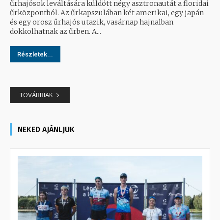
űrhajósok leváltására küldött négy asztronautát a floridai
űrközpontból. Az űrkapszulában két amerikai, egy japán
és egy orosz űrhajós utazik, vasárnap hajnalban
dokkolhatnak az űrben. A...
Részletek...
TOVÁBBIAK
NEKED AJÁNLJUK