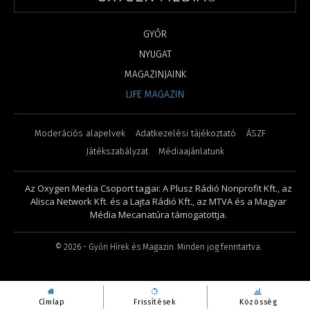
GYŐR
NYUGAT
MAGAZINJAINK
LIFE MAGAZIN
Moderációs alapelvek
Adatkezelési tájékoztató
ÁSZF
Játékszabályzat
Médiaajánlatunk
Az Oxygen Media Csoport tagjai: A Plusz Rádió Nonprofit Kft., az
Alisca Network Kft. és a Lajta Rádió Kft., az MTVA és a Magyar
Média Mecanatúra támogatottja.
©
2026
- Győri Hírek és Magazin. Minden jog fenntartva.
Címlap
Frissítések
Közösség