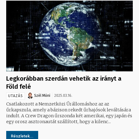
Legkorábban szerdán vehetik az irányt a
Föld felé
Szél Móni
2025.03.16.
UTAZÁS
Csatlakozott a Nemzetközi Űrállomáshoz az az
űrkapszula, amely a bázison rekedt űrhajósok leváltására
indult. A Crew Dragon űrszonda két amerikai, egy japán és
egy orosz asztronautát szállított, hogy a kilenc...
Részletek...