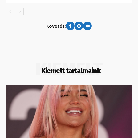
Követés:
KIEMELT
Kiemelt tartalmaink