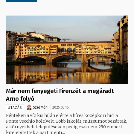
Már nem fenyegeti Firenzét a megáradt
Arno folyó
Szél Móni
2025.03.16.
UTAZÁS
Pénteken a víz kis híján elérte a híres középkori híd, a
Ponte Vecchio boltíveit. Több iskolát, múzeumot bezártak,
a környékbeli településeken pedig csaknem 250 embert
kitelepítettek a part menti...