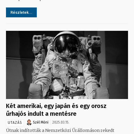
Részletek...
Két amerikai, egy japán és egy orosz
űrhajós indult a mentésre
Szél Móni
2025.03.15.
UTAZÁS
Útnak indították a Nemzetközi Űrállomáson rekedt