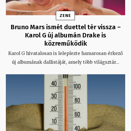
ZENE
Bruno Mars ismét duettel tér vissza –
Karol G új albumán Drake is
közreműködik
Karol G hivatalosan is leleplezte hamarosan érkező
új albumának dallistáját, amely több világsztár
...