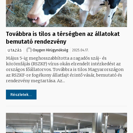
Továbbra is tilos a térségben az állatokat
bemutató rendezvény
Oxygen Hirügynökség
2025.04.17.
UTAZÁS
Május 5-ig meghosszabbította a ragadós száj- és
körömfájás (RSZKF) vírus okán elrendelt intézkedést az
országos főállatorvos. Továbbra is tilos Magyarországon
az RSZKF-re fogékony állatfajt érintő vásár, bemutató és
rendezvény megtartása. Az...
Részletek...