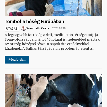
Tombol a hőség Európában
Szentgáthi Csaba
2025.07.20.
UTAZÁS
A legnagyobb forróság a déli, mediterrán térséget sújtja.
Spanyolországban néhol 40 foknál is melegebbet mértek.
Az ország középső részein napok óta erdőtüzekkel
küzdenek. A Balkán térségében is problémát jelent a...
Részletek...