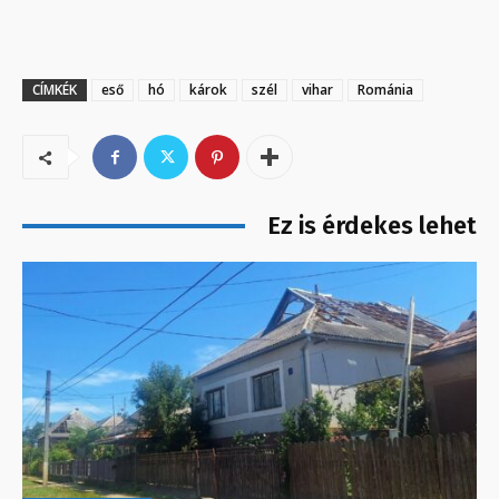
CÍMKÉK
eső
hó
károk
szél
vihar
Románia
Ez is érdekes lehet