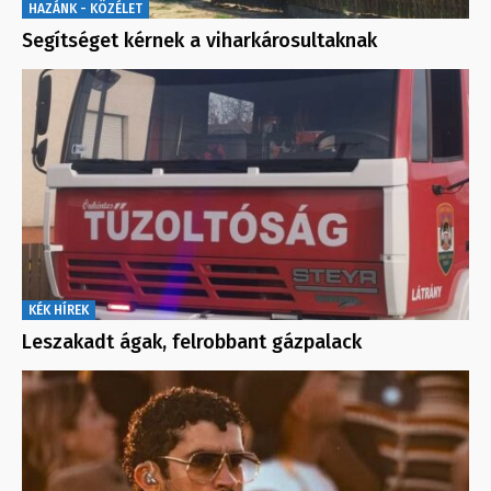
HAZÁNK - KÖZÉLET
Segítséget kérnek a viharkárosultaknak
KÉK HÍREK
Leszakadt ágak, felrobbant gázpalack