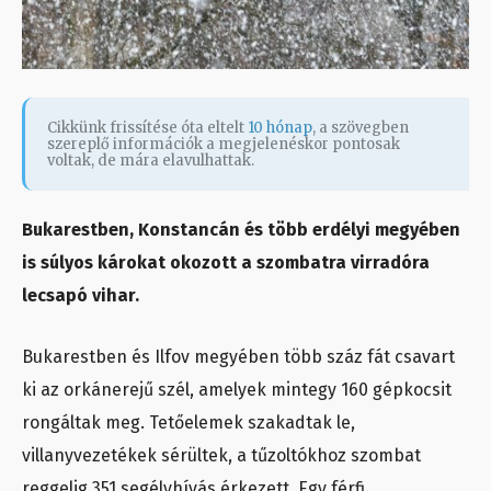
Cikkünk frissítése óta eltelt
10 hónap
, a szövegben
szereplő információk a megjelenéskor pontosak
voltak, de mára elavulhattak.
Bukarestben, Konstancán és több erdélyi megyében
is súlyos károkat okozott a szombatra virradóra
lecsapó vihar.
Bukarestben és Ilfov megyében több száz fát csavart
ki az orkánerejű szél, amelyek mintegy 160 gépkocsit
rongáltak meg. Tetőelemek szakadtak le,
villanyvezetékek sérültek, a tűzoltókhoz szombat
reggelig 351 segélyhívás érkezett. Egy férfi