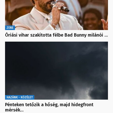
ZENE
Óriási vihar szakította félbe Bad Bunny milánói …
HAZÁNK - KÖZÉLET
Pénteken tetőzik a hőség, majd hidegfront
mérsék…