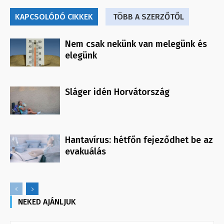
KAPCSOLÓDÓ CIKKEK
TÖBB A SZERZŐTŐL
Nem csak nekünk van melegünk és
elegünk
Sláger idén Horvátország
Hantavírus: hétfőn fejeződhet be az
evakuálás
NEKED AJÁNLJUK