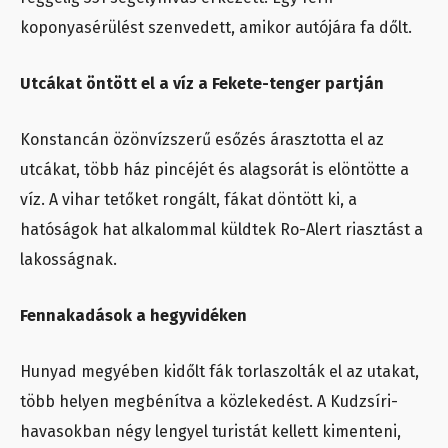
koponyasérülést szenvedett, amikor autójára fa dőlt.
Utcákat öntött el a víz a Fekete-tenger partján
Konstancán özönvízszerű esőzés árasztotta el az
utcákat, több ház pincéjét és alagsorát is elöntötte a
víz. A vihar tetőket rongált, fákat döntött ki, a
hatóságok hat alkalommal küldtek Ro-Alert riasztást a
lakosságnak.
Fennakadások a hegyvidéken
Hunyad megyében kidőlt fák torlaszolták el az utakat,
több helyen megbénítva a közlekedést. A Kudzsíri-
havasokban négy lengyel turistát kellett kimenteni,