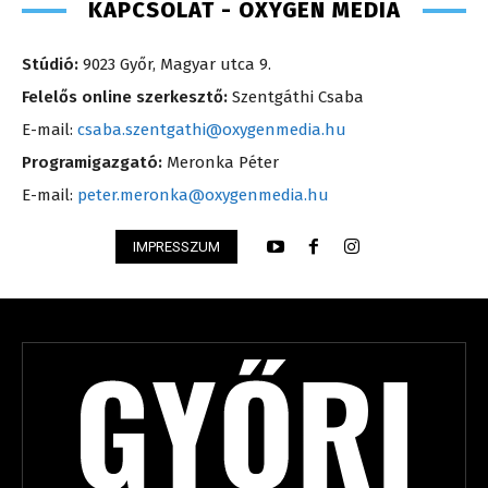
KAPCSOLAT - OXYGEN MEDIA
Stúdió:
9023 Győr, Magyar utca 9.
Felelős online szerkesztő:
Szentgáthi Csaba
E-mail:
csaba.szentgathi@oxygenmedia.hu
Programigazgató:
Meronka Péter
E-mail:
peter.meronka@oxygenmedia.hu
IMPRESSZUM