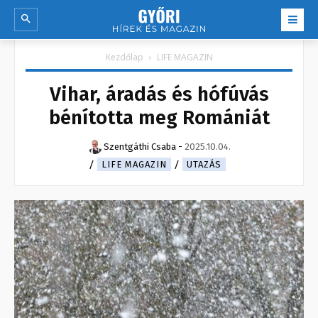
Kezdőlap
LIFE MAGAZIN
Vihar, áradás és hófúvás
bénította meg Romániát
Szentgáthi Csaba
-
2025.10.04.
LIFE MAGAZIN
UTAZÁS