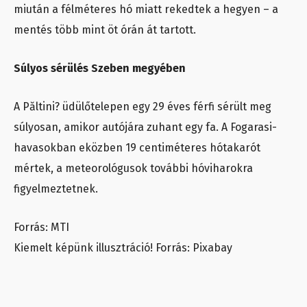
miután a félméteres hó miatt rekedtek a hegyen – a
mentés több mint öt órán át tartott.
Súlyos sérülés Szeben megyében
A Păltini? üdülőtelepen egy 29 éves férfi sérült meg
súlyosan, amikor autójára zuhant egy fa. A Fogarasi-
havasokban eközben 19 centiméteres hótakarót
mértek, a meteorológusok további hóviharokra
figyelmeztetnek.
Forrás: MTI
Kiemelt képünk illusztráció! Forrás: Pixabay