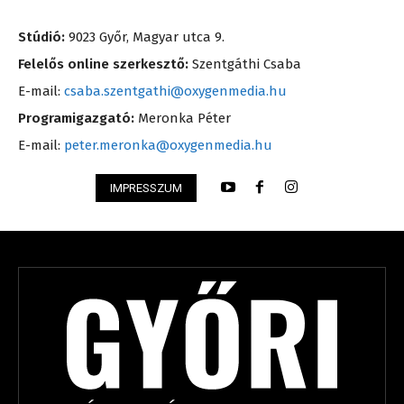
Stúdió:
9023 Győr, Magyar utca 9.
Felelős online szerkesztő:
Szentgáthi Csaba
E-mail:
csaba.szentgathi@oxygenmedia.hu
Programigazgató:
Meronka Péter
E-mail:
peter.meronka@oxygenmedia.hu
IMPRESSZUM