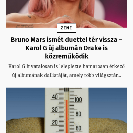
ZENE
Bruno Mars ismét duettel tér vissza –
Karol G új albumán Drake is
közreműködik
Karol G hivatalosan is leleplezte hamarosan érkező
új albumának dallistáját, amely több világsztár
...