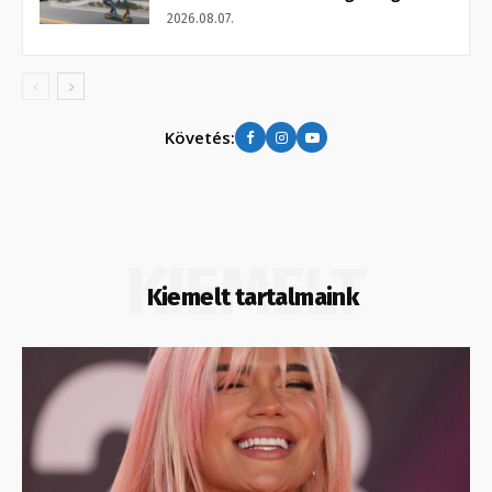
2026.08.07.
Követés:
KIEMELT
Kiemelt tartalmaink