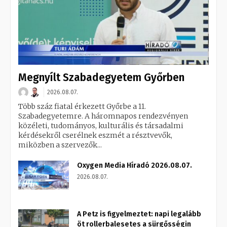
Megnyílt Szabadegyetem Győrben
2026.08.07.
Több száz fiatal érkezett Győrbe a 11.
Szabadegyetemre. A háromnapos rendezvényen
közéleti, tudományos, kulturális és társadalmi
kérdésekről cserélnek eszmét a résztvevők,
miközben a szervezők...
Oxygen Media Híradó 2026.08.07.
2026.08.07.
A Petz is figyelmeztet: napi legalább
öt rollerbalesetes a sürgősségin