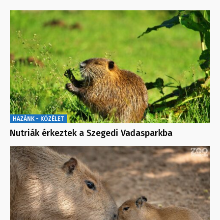
HAZÁNK - KÖZÉLET
Nutriák érkeztek a Szegedi Vadasparkba