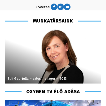
Követés:
MUNKATÁRSAINK
Süli Gabriella – sales manager – 2013
S
OXYGEN TV ÉLŐ ADÁSA