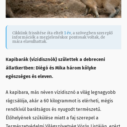
Cikkünk frissítése óta eltelt
1 év
, a szövegben szereplő
információk a megjelenéskor pontosak voltak, de
mára elavulhattak.
Kapibarák (vízidisznók) születtek a debreceni
állatkertben: Diégó és Mika három kölyke
egészséges és eleven.
A kapibara, más néven vízidisznó a világ legnagyobb
rágcsálója, akár a 60 kilogrammot is elérheti, mégis
rendkívül barátságos és nyugodt természetű.
Élőhelyének szűkülése miatt a faj szerepel a
Természetvédelmi Világszövetség Vörös Listáján, ezért