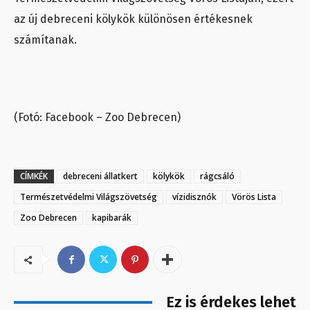
az új debreceni kölykök különösen értékesnek
számítanak.
(Fotó: Facebook – Zoo Debrecen)
CÍMKÉK
debreceni állatkert
kölykök
rágcsáló
Természetvédelmi Világszövetség
vízidisznók
Vörös Lista
Zoo Debrecen
kapibarák
Ez is érdekes lehet