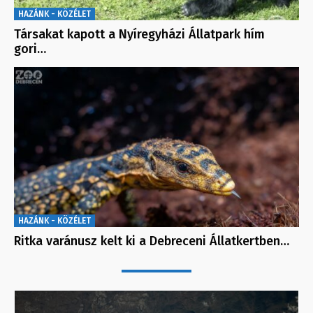
HAZÁNK - KÖZÉLET
Társakat kapott a Nyíregyházi Állatpark hím
gori…
HAZÁNK - KÖZÉLET
Ritka varánusz kelt ki a Debreceni Állatkertben…