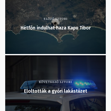
ELŐZŐ SZTORI
Hétfőn indulhat haza Kapu Tibor
KÖVETKEZŐ SZTORI
Eloltották a győri lakástüzet