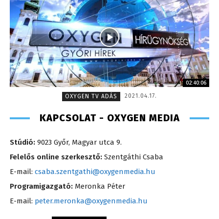
02:40:06
2021.04.17.
OXYGEN TV ADÁS
KAPCSOLAT - OXYGEN MEDIA
Stúdió:
9023 Győr, Magyar utca 9.
Felelős online szerkesztő:
Szentgáthi Csaba
E-mail:
csaba.szentgathi@oxygenmedia.hu
Programigazgató:
Meronka Péter
E-mail:
peter.meronka@oxygenmedia.hu