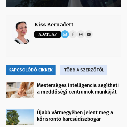
Kiss Bernadett
ADATLAP
KAPCSOLÓDÓ CIKKEK
TÖBB A SZERZŐTŐL
Mesterséges intelligencia segítheti
a meddőségi centrumok munkáját
Újabb vármegyében jelent meg a
kőrisrontó karcsúdíszbogár