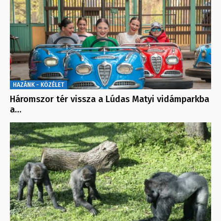
HAZÁNK - KÖZÉLET
Háromszor tér vissza a Lúdas Matyi vidámparkba
a…