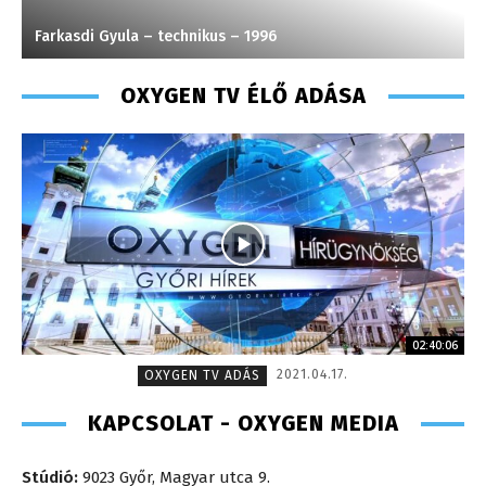
Farkasdi Gyula – technikus – 1996
H
OXYGEN TV ÉLŐ ADÁSA
02:40:06
2021.04.17.
OXYGEN TV ADÁS
KAPCSOLAT - OXYGEN MEDIA
Stúdió:
9023 Győr, Magyar utca 9.