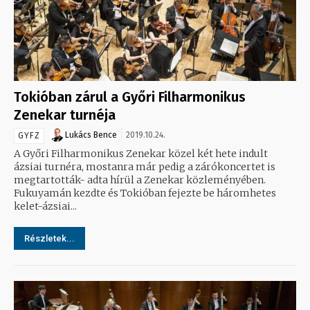
Tokióban zárul a Győri Filharmonikus
Zenekar turnéja
Lukács Bence
2019.10.24.
GYFZ
A Győri Filharmonikus Zenekar közel két hete indult
ázsiai turnéra, mostanra már pedig a zárókoncertet is
megtartották- adta hírül a Zenekar közleményében.
Fukuyamán kezdte és Tokióban fejezte be háromhetes
kelet-ázsiai...
Részletek...