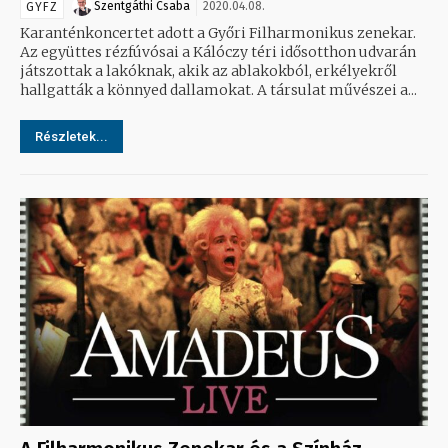
Szentgáthi Csaba
2020.04.08.
GYFZ
Karanténkoncertet adott a Győri Filharmonikus zenekar.
Az együttes rézfúvósai a Kálóczy téri idősotthon udvarán
játszottak a lakóknak, akik az ablakokból, erkélyekről
hallgatták a könnyed dallamokat. A társulat művészei a...
Részletek...