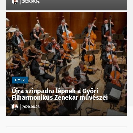
2020.09.14.
GYFZ
Újra színpadra lépnek a Győri
Filharmonikus Zenekar művészei
2020.08.26.