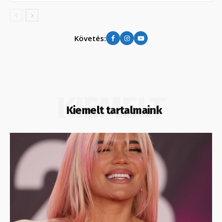
Követés:
KIEMELT
Kiemelt tartalmaink