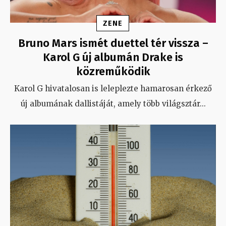
ZENE
Bruno Mars ismét duettel tér vissza –
Karol G új albumán Drake is
közreműködik
Karol G hivatalosan is leleplezte hamarosan érkező
új albumának dallistáját, amely több világsztár
...