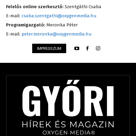
Felelős online szerkesztő:
Szentgáthi Csaba
E-mail:
csaba.szentgathi@oxygenmedia.hu
Programigazgató:
Meronka Péter
E-mail:
peter.meronka@oxygenmedia.hu
IMPRESSZUM