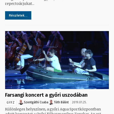
repertoárjukat...
Részletek...
Farsangi koncert a győri uszodában
Szentgáthi Csaba
Tóth Bálint
2019.01.25.
GYFZ
Különleges helyszínen, a győri Aqua Sportközpontban
adott koncertet a Győri Filharmonikus Zenekar. Az est