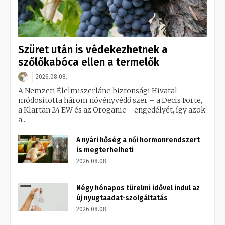
Szüret után is védekezhetnek a
szőlőkabóca ellen a termelők
2026.08.08.
A Nemzeti Élelmiszerlánc-biztonsági Hivatal
módosította három növényvédő szer – a Decis Forte,
a Klartan 24 EW és az Oroganic – engedélyét, így azok
a...
A nyári hőség a női hormonrendszert
is megterhelheti
2026.08.08.
Négy hónapos türelmi idővel indul az
új nyugtaadat-szolgáltatás
2026.08.08.