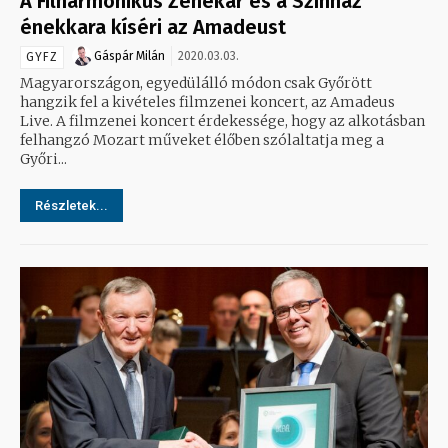
A Filharmonikus Zenekar és a Színház
énekkara kíséri az Amadeust
Gáspár Milán
2020.03.03.
GYFZ
Magyarországon, egyedülálló módon csak Győrött
hangzik fel a kivételes filmzenei koncert, az Amadeus
Live. A filmzenei koncert érdekessége, hogy az alkotásban
felhangzó Mozart műveket élőben szólaltatja meg a
Győri...
Részletek...