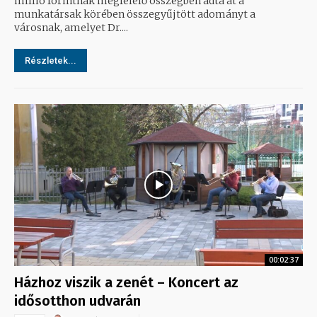
millió forintnak megfelelő összegben adta át a
munkatársak körében összegyűjtött adományt a
városnak, amelyet Dr....
Részletek...
00:02:37
Házhoz viszik a zenét – Koncert az
idősotthon udvarán