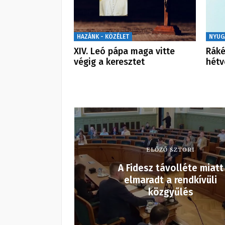
HAZÁNK - KÖZÉLET
NYUG
XIV. Leó pápa maga vitte
Ráké
végig a keresztet
hét
ELŐZŐ SZTORI
A Fidesz távolléte miatt
elmaradt a rendkívüli
közgyűlés