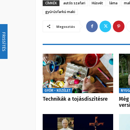
CÍMKÉK
autós szafari
Húsvét
láma
mak
gyűrűsfarkú maki
Megosztás
FRISSÍTÉS
GYŐR - KÖZÉLET
NYUG
Technikák a tojásdíszítésre
Még 
vers