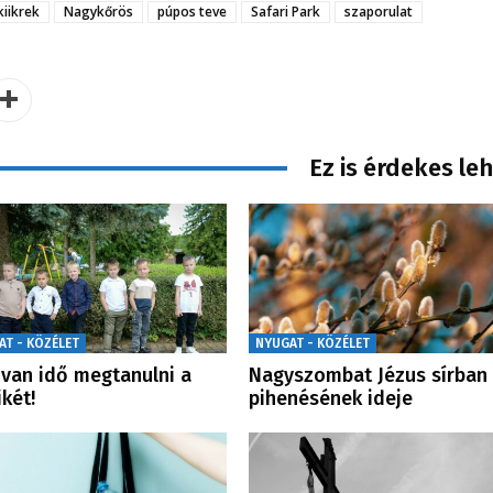
iikrek
Nagykőrös
púpos teve
Safari Park
szaporulat
Ez is érdekes le
AT - KÖZÉLET
NYUGAT - KÖZÉLET
van idő megtanulni a
Nagyszombat Jézus sírban
ikét!
pihenésének ideje