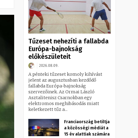
Tűzeset nehezíti a fallabda
Európa-bajnokság
előkészületeit
2026.08.09.
A pénteki tűzeset komoly kihívást
jelent az augusztusban kezdődő
fallabda Európa-bajnokság
szervezőinek. Az Ormai László
Asztalitenisz Csarnokban egy
elektromos meghibásodás miatt
keletkezett tűz a...
Franciaország betiltja
a közösségi médiát a
15 év alattiak számára