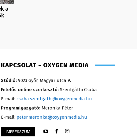
ek a
ők
KAPCSOLAT - OXYGEN MEDIA
Stúdió:
9023 Győr, Magyar utca 9.
Felelős online szerkesztő:
Szentgáthi Csaba
E-mail:
csaba.szentgathi@oxygenmedia.hu
Programigazgató:
Meronka Péter
E-mail:
peter.meronka@oxygenmedia.hu
IMPRESSZUM