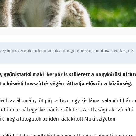
zövegben szereplő információk a megjelenéskor pontosak voltak, de
gy gyűrűsfarkú maki ikerpár is született a nagykőrösi Richt
t a húsvéti hosszú hétvégén láthatja először a közönség.
ővült az állomány, öt púpos teve, egy kis láma, valamint háro
l utóbbiaknál egy ikerpár is született. A ritkaságnak számító
ik meg a látogatók az idén kialakított Maki szigeten.
szülött állatok megtekintése mellett a park négy kilométeres