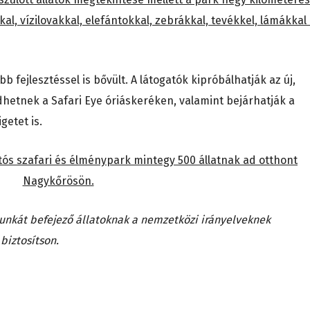
al, vízilovakkal, elefántokkal, zebrákkal, tevékkel, lámákkal
 fejlesztéssel is bővült. A látogatók kipróbálhatják az új,
hetnek a Safari Eye óriáskeréken, valamint bejárhatják a
getet is.
ós szafari és élménypark mintegy 500 állatnak ad otthont
Nagykőrösön.
 munkát befejező állatoknak a nemzetközi irányelveknek
biztosítson.