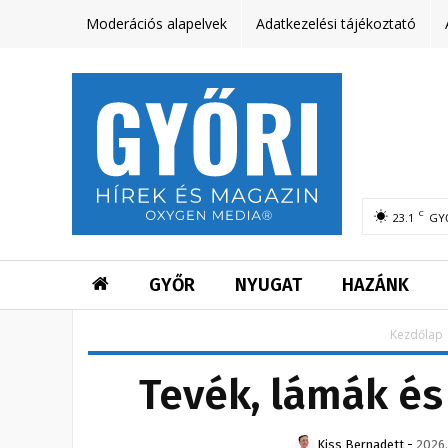
Moderációs alapelvek
Adatkezelési tájékoztató
C
23.1
GY
GYŐR
NYUGAT
HAZÁNK
Kezdőlap
Tevék, lámák és
Kiss Bernadett
-
2026.