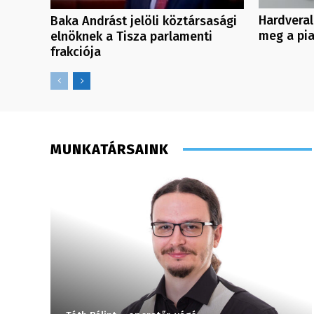
Hardveral
Baka Andrást jelöli köztársasági
meg a pi
elnöknek a Tisza parlamenti
frakciója
MUNKATÁRSAINK