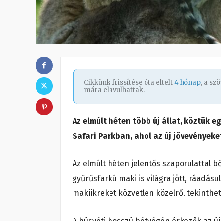
Cikkünk frissítése óta eltelt
4 hónap
, a s
mára elavulhattak.
Az elmúlt héten több új állat, köztük e
Safari Parkban, ahol az új jövevényeke
Az elmúlt héten jelentős szaporulattal b
gyűrűsfarkú maki is világra jött, ráadásu
makiikreket közvetlen közelről tekinthet
A húsvéti hosszú hétvégén érkezők az új