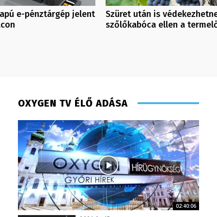
apú e-pénztárgép jelent
Szüret után is védekezhetn
acon
szőlőkabóca ellen a termel
OXYGEN TV ÉLŐ ADÁSA
02:40:06