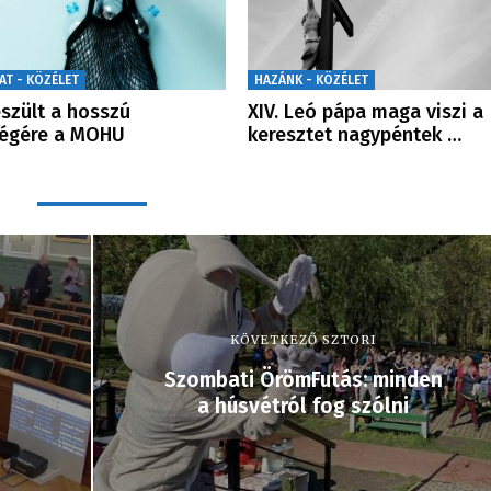
AT - KÖZÉLET
HAZÁNK - KÖZÉLET
szült a hosszú
XIV. Leó pápa maga viszi a
végére a MOHU
keresztet nagypéntek …
KÖVETKEZŐ SZTORI
Szombati ÖrömFutás: minden
a húsvétról fog szólni