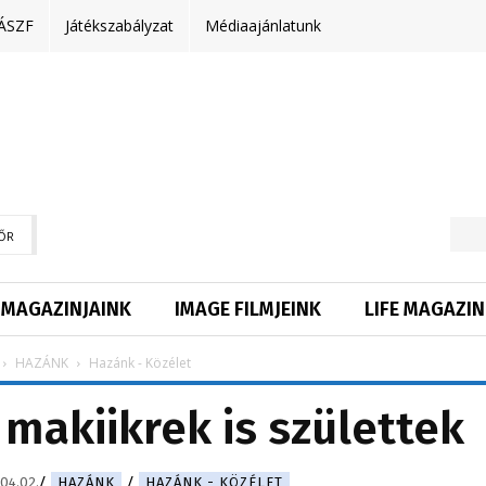
ÁSZF
Játékszabályzat
Médiaajánlatunk
ŐR
MAGAZINJAINK
IMAGE FILMJEINK
LIFE MAGAZIN
HAZÁNK
Hazánk - Közélet
 makiikrek is születtek
04.02.
HAZÁNK
HAZÁNK - KÖZÉLET