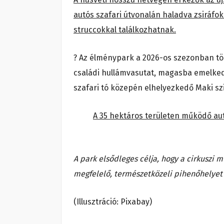
autós szafari útvonalán haladva zsiráfokk
struccokkal találkozhatnak.
? Az élménypark a 2026-os szezonban több
családi hullámvasutat, magasba emelked
szafari tó közepén elhelyezkedő Maki szi
A 35 hektáros területen működő aut
A park elsődleges célja, hogy a cirkuszi
megfelelő, természetközeli pihenőhelyet 
(Illusztráció: Pixabay)