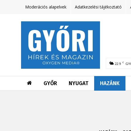
Moderációs alapelvek
Adatkezelési tájékoztató
C
22.9
GY
GYŐR
NYUGAT
HAZÁNK