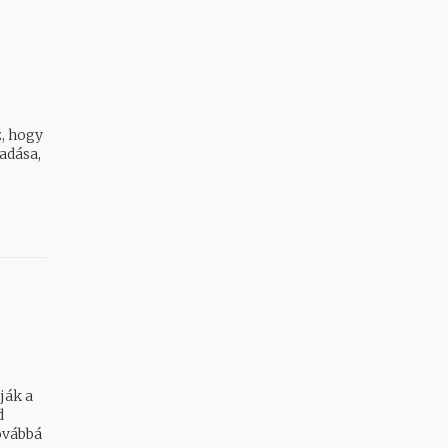
z, hogy
adása,
ják a
ovábbá