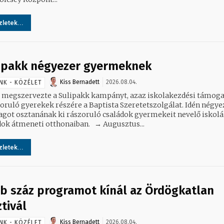
letek...
ipakk négyezer gyermeknek
Kiss Bernadett
2026.08.04.
NK - KÖZÉLET
 megszervezte a Sulipakk kampányt, azaz iskolakezdési támoga
zoruló gyerekek részére a Baptista Szeretetszolgálat. Idén négye
got osztanának ki rászoruló családok gyermekeit nevelő iskolá
családok átmeneti otthonaiban. → Augusztus...
letek...
b száz programot kínál az Ördögkatlan
ztivál
Kiss Bernadett
2026.08.04.
NK - KÖZÉLET