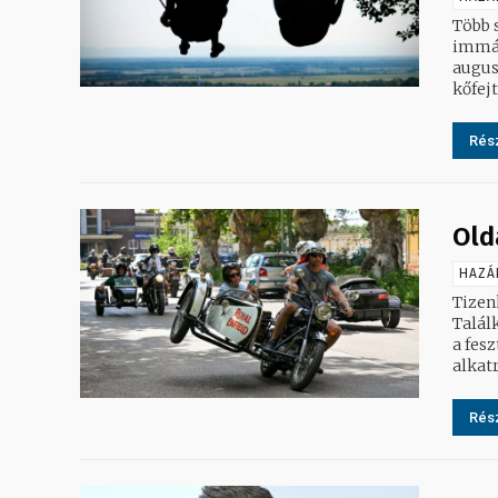
Több 
immár
augusztus 4. és 8
kőfejt
Rész
Old
HAZÁ
Tizen
Talál
a fes
Rész