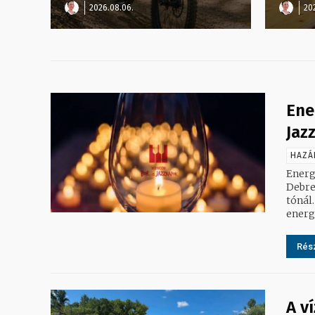
2026.08.06.
20
Ene
Jaz
HAZÁ
Energ
Debre
tónál. Az energiahatékonyság jegyében a fesztivál teljes terüle
energ
Rész
A v