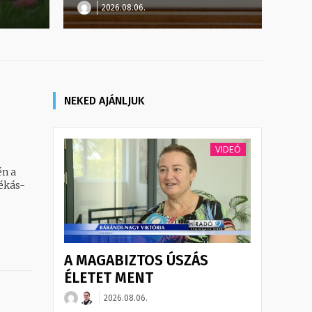
2026.08.06.
NEKED AJÁNLJUK
VIDEÓ
én a
ékás-
A MAGABIZTOS ÚSZÁS
ÉLETET MENT
2026.08.06.