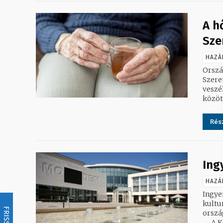
A h
Sze
HAZÁ
Orszá
Szere
veszé
közöt
Rész
Ing
HAZÁ
Ingye
kultu
FRISSÍTÉS
orszá
→ A K