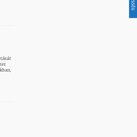
tását
zer
kban,