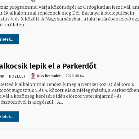
száz programmal várja közönségét az Ördögkatlan fesztivál, am
 19. alkalommal rendeznek meg Dél-Baranya kistelepülésein
. között. A Nagyharsányban, a falu határában fekvő egykori
ő területén...
letek...
alkocsik lepik el a Parkerdőt
Kiss Bernadett
2026.08.04.
NK - KÖZÉLET
kettedik alkalommal rendezik meg a Nemzetközi Oldalkocsis
kozót augusztus 5. és 9. között Kiskunfélegyházán, a Parkerdőben
ztivál a közönség kérésére idén először veteránjármű- és
alkatrészbörzével is kiegészül. A...
letek...