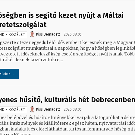
őségben is segítő kezet nyújt a Máltai
retetszolgálat
Kiss Bernadett
2026.08.05.
NK - KÖZÉLET
gszerte ötezer egyedül élő idős embert keresnek meg a Magyar 
tetszolgálat munkatársai a napokban, hogy a hőségben leginkáb
lyeztetett időseknek szükség esetén segítséget nyújtsanak. Töb
t rákérdeznek közérzetükre,...
letek...
yenes hűsítő, kulturális hét Debrecenbe
Kiss Bernadett
2026.08.05.
NK - KÖZÉLET
nes belépővel és hűsítő élményekkel várják a látogatókat a debr
rális intézmények és kiállítóterek egész héten, nyitvatartási idő
gban kialakult és előreláthatóan tartósan fennmaradó hőség mia
ölcsey Központ...