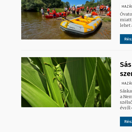
HAZÁ
Óvato
miatt
lehet 
Rész
Sás
sze
HAZÁ
Sáska
a Nemze
széls
évről 
Rész