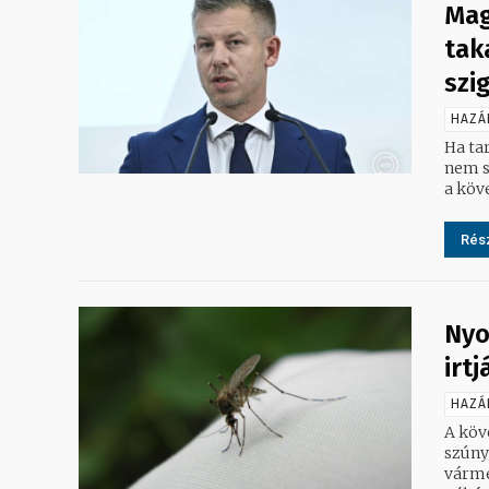
Mag
tak
szi
HAZÁ
Ha tar
nem s
a köv
Rész
Nyo
irt
HAZÁ
A köv
szúnyogokat a
várme