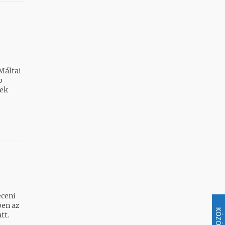
Máltai
b
bek
n
eceni
ben az
KÖZÖSSÉG
tt.