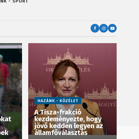
NK - SPORT
HAZÁNK - KÖZÉLET
A Tisza-frakció
okat
kezdeményezte, hogy
jövő kedden legyen az
pek
államfőválasztás