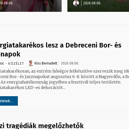
26.08.06.
2026.08.06.
rgiatakarékos lesz a Debreceni Bor- és
znapok
Kiss Bernadett
2026.08.06.
NK - KÖZÉLET
iatakarékosan, az extrém hőségre felkészülve szervezik meg id
ceni Bor- és Jazznapokat augusztus 6-8. között a Nagyerdőn, a B
tén
iatakarékos LED-es dekorációt...
letek...
ízi tragédiák megelőzhetők