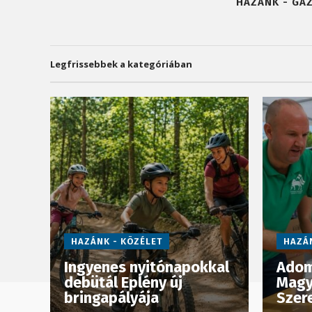
HAZÁNK - GA
Legfrissebbek a kategóriában
HAZÁNK - KÖZÉLET
HAZÁN
Ingyenes nyitónapokkal
Adom
debütál Eplény új
Magy
bringapályája
Szer