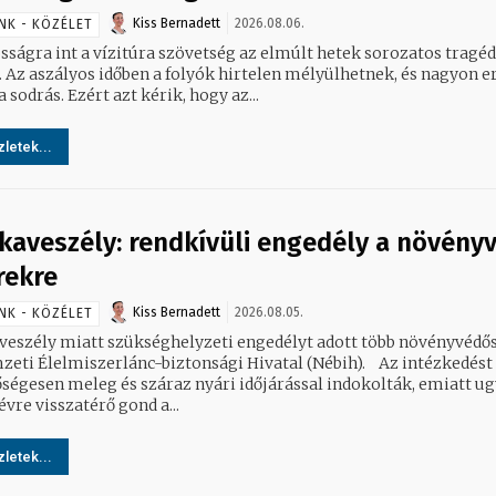
Kiss Bernadett
2026.08.06.
NK - KÖZÉLET
sságra int a vízitúra szövetség az elmúlt hetek sorozatos tragéd
. Az aszályos időben a folyók hirtelen mélyülhetnek, és nagyon e
a sodrás. Ezért azt kérik, hogy az...
letek...
kaveszély: rendkívüli engedély a növény
rekre
Kiss Bernadett
2026.08.05.
NK - KÖZÉLET
veszély miatt szükséghelyzeti engedélyt adott több növényvédő
ti Élelmiszerlánc-biztonsági Hivatal (Nébih). Az intézkedést a
őségesen meleg és száraz nyári időjárással indokolták, emiatt u
évre visszatérő gond a...
letek...