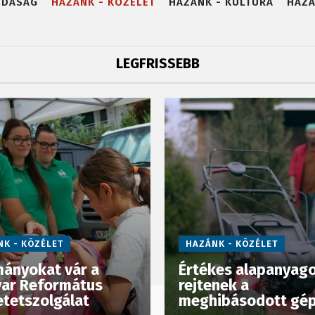
ZDASÁG
HAZÁNK - KÖZÉLET
HAZÁNK - KULTÚRA
HAZÁ
LEGFRISSEBB
K - KÖZÉLET
HAZÁNK - KÖZÉLET
ányokat vár a
Értékes alapanyag
ar Református
rejtenek a
etetszolgálat
meghibásodott gé