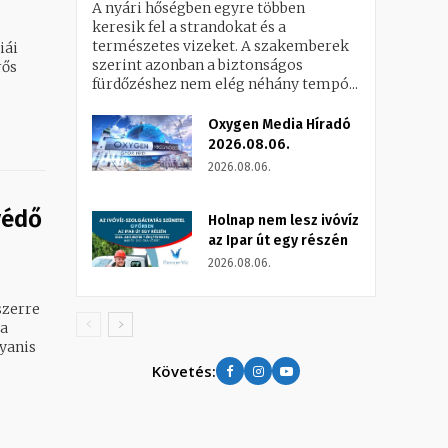
A nyári hőségben egyre többen
keresik fel a strandokat és a
természetes vizeket. A szakemberek
iái
szerint azonban a biztonságos
rős
fürdőzéshez nem elég néhány tempó...
Oxygen Media Híradó
2026.08.06.
2026.08.06.
védő
Holnap nem lesz ivóvíz
az Ipar út egy részén
2026.08.06.
szerre
gyanis
Követés: