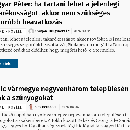
yar Péter: ha tartani lehet a jelenlegi
arékosságot, akkor nem szükséges
gorúbb beavatkozás
Oxygen Hirügynökség
2026.08.04.
NK - KÖZÉLET
tani lehet a jelenlegi takarékosságot, akkor továbbra is igaz les
zükséges szigorúbb beavatkozás; Budapesten megállt a Duna ap
etkező órákban eldőlhet, hogy megőrizhető-e a termelés...
letek...
lc vármegye negyvenhárom településén
ják a szúnyogokat
Kiss Bernadett
2026.08.04.
NK - KÖZÉLET
etkező napokban nyolc vármegye negyvenhárom településén irt
 szakemberek. A többi között Békés és Csongrád-Csanád
gye egyes holtágaiban végeznek légi biológiai lárvagyérítést, t