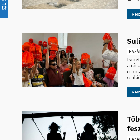
Rész
Sul
HAZÁ
Ismét
a rás
csoma
Rész
Töb
fes
HAZÁ