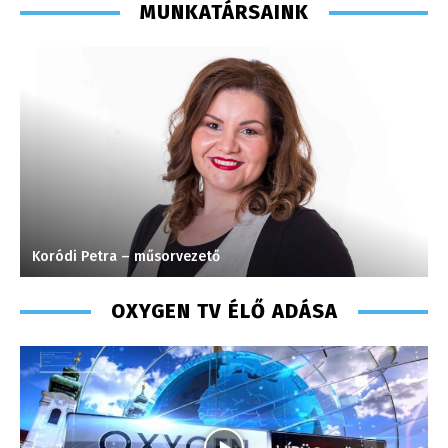
MUNKATÁRSAINK
Koródi Petra – műsorvezető
L
OXYGEN TV ÉLŐ ADÁSA