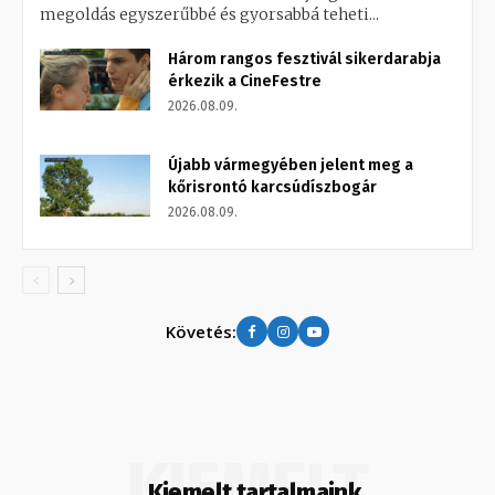
megoldás egyszerűbbé és gyorsabbá teheti...
Három rangos fesztivál sikerdarabja
érkezik a CineFestre
2026.08.09.
Újabb vármegyében jelent meg a
kőrisrontó karcsúdíszbogár
2026.08.09.
Követés:
KIEMELT
Kiemelt tartalmaink