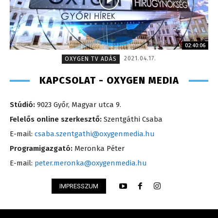
02:40:06
2021.04.17.
OXYGEN TV ADÁS
KAPCSOLAT - OXYGEN MEDIA
Stúdió:
9023 Győr, Magyar utca 9.
Felelős online szerkesztő:
Szentgáthi Csaba
E-mail:
csaba.szentgathi@oxygenmedia.hu
Programigazgató:
Meronka Péter
E-mail:
peter.meronka@oxygenmedia.hu
IMPRESSZUM