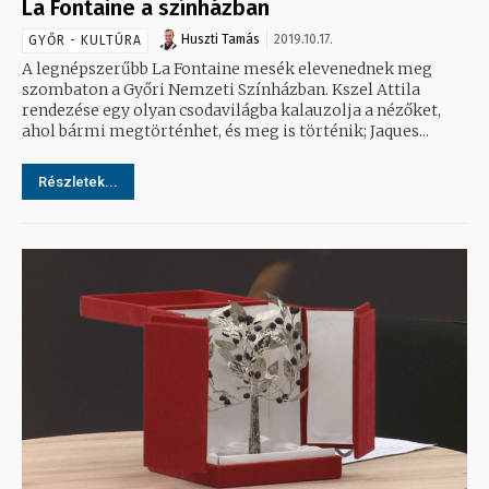
La Fontaine a színházban
Huszti Tamás
2019.10.17.
GYŐR - KULTÚRA
A legnépszerűbb La Fontaine mesék elevenednek meg
szombaton a Győri Nemzeti Színházban. Kszel Attila
rendezése egy olyan csodavilágba kalauzolja a nézőket,
ahol bármi megtörténhet, és meg is történik; Jaques...
Részletek...