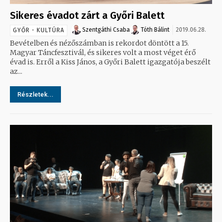
Sikeres évadot zárt a Győri Balett
Szentgáthi Csaba
Tóth Bálint
2019.06.28.
GYŐR - KULTÚRA
Bevételben és nézőszámban is rekordot döntött a 15.
Magyar Táncfesztivál, és sikeres volt a most véget érő
évad is. Erről a Kiss János, a Győri Balett igazgatója beszélt
az...
Részletek...