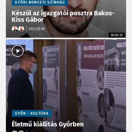
GYŐRI NEMZETI SZÍNHÁZ
Készül az igazgatói posztra Bakos-
Kiss Gábor
2021.03.18.
00:03:33
GYŐR - KULTÚRA
Életmű kiállítás Győrben