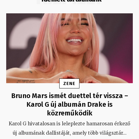
ZENE
Bruno Mars ismét duettel tér vissza –
Karol G új albumán Drake is
közreműködik
Karol G hivatalosan is leleplezte hamarosan érkező
új albumának dallistáját, amely több világsztár
...