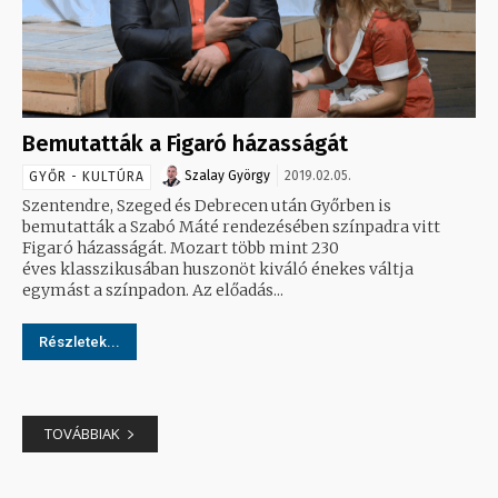
Bemutatták a Figaró házasságát
Szalay György
2019.02.05.
GYŐR - KULTÚRA
Szentendre, Szeged és Debrecen után Győrben is
bemutatták a Szabó Máté rendezésében színpadra vitt
Figaró házasságát. Mozart több mint 230
éves klasszikusában huszonöt kiváló énekes váltja
egymást a színpadon. Az előadás...
Részletek...
TOVÁBBIAK