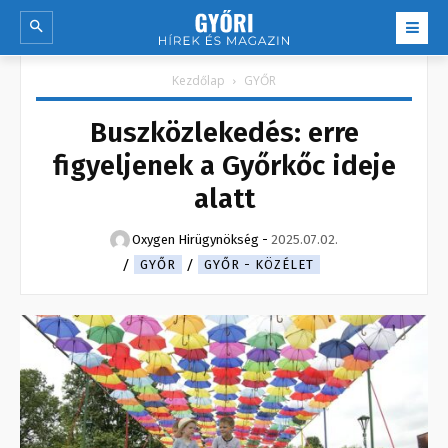
Kezdőlap
GYŐR
Buszközlekedés: erre
figyeljenek a Győrkőc ideje
alatt
Oxygen Hirügynökség
-
2025.07.02.
GYŐR
GYŐR - KÖZÉLET