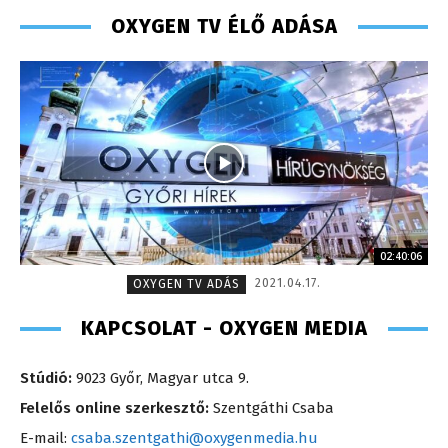
OXYGEN TV ÉLŐ ADÁSA
02:40:06
2021.04.17.
OXYGEN TV ADÁS
KAPCSOLAT - OXYGEN MEDIA
Stúdió:
9023 Győr, Magyar utca 9.
Felelős online szerkesztő:
Szentgáthi Csaba
E-mail:
csaba.szentgathi@oxygenmedia.hu