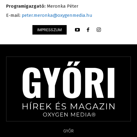
Programigazgató:
Meronka Péter
E-mail:
peter.meronka@oxygenmedia.hu
IMPRESSZUM
GYŐR