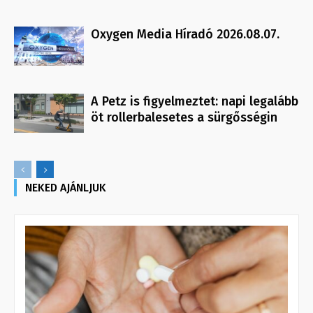
Oxygen Media Híradó 2026.08.07.
A Petz is figyelmeztet: napi legalább
öt rollerbalesetes a sürgősségin
NEKED AJÁNLJUK