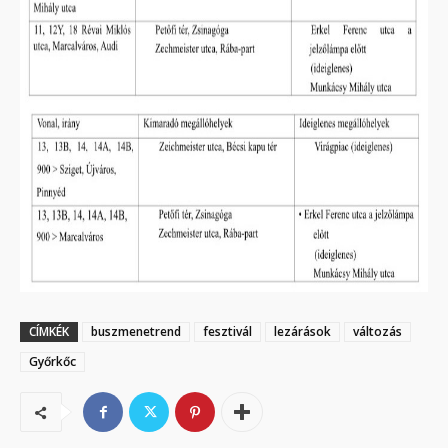
CÍMKÉK
buszmenetrend
fesztivál
lezárások
változás
Győrkőc