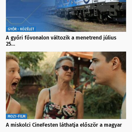
GYŐR - KÖZÉLET
A győri fővonalon változik a menetrend július
25…
MOZI-FILM
A miskolci CineFesten láthatja először a magyar
…