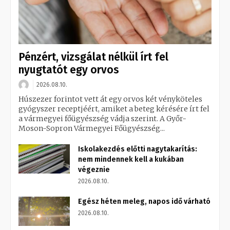
Pénzért, vizsgálat nélkül írt fel
nyugtatót egy orvos
2026.08.10.
Húszezer forintot vett át egy orvos két vényköteles
gyógyszer receptjéért, amiket a beteg kérésére írt fel
a vármegyei főügyészség vádja szerint. A Győr-
Moson-Sopron Vármegyei Főügyészség...
Iskolakezdés előtti nagytakarítás:
nem mindennek kell a kukában
végeznie
2026.08.10.
Egész héten meleg, napos idő várható
2026.08.10.