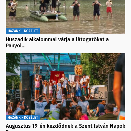
HAZÁNK - KÖZÉLET
Huszadik alkalommal várja a látogatókat a
Panyol…
HAZÁNK - KÖZÉLET
Augusztus 19-én kezdődnek a Szent István Napok