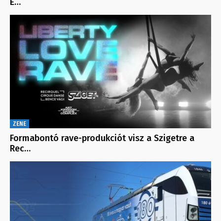
E…
ZENE
Formabontó rave-produkciót visz a Szigetre a
Rec…