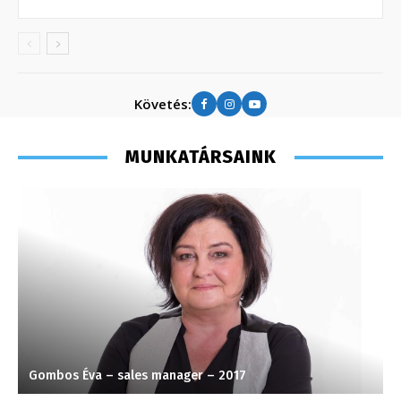
Követés:
MUNKATÁRSAINK
Gombos Éva – sales manager – 2017
K