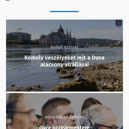
ELŐZŐ SZTORI
Komoly veszélyeket rejt a Duna
alacsony vízállása!
KÖVETKEZŐ SZTORI
Győr polgármestere