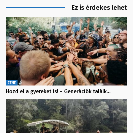
Ez is érdekes lehet
ZENE
Hozd el a gyereket is! – Generációk találk…