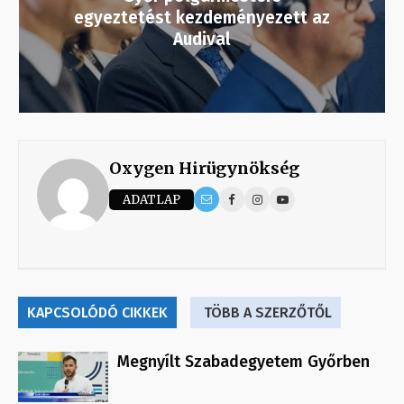
egyeztetést kezdeményezett az
Audival
Oxygen Hirügynökség
ADATLAP
KAPCSOLÓDÓ CIKKEK
TÖBB A SZERZŐTŐL
Megnyílt Szabadegyetem Győrben