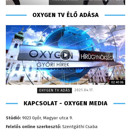
OXYGEN TV ÉLŐ ADÁSA
02:40:06
2021.04.17.
OXYGEN TV ADÁS
KAPCSOLAT - OXYGEN MEDIA
Stúdió:
9023 Győr, Magyar utca 9.
Felelős online szerkesztő:
Szentgáthi Csaba