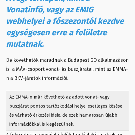
Vonatinfó, vagy az EMIG
webhelyei a főszezontól kezdve
egységesen erre a felületre
mutatnak.
De követhetők maradnak a Budapest GO alkalmazáson
is a MÁV-csoport vonat- és buszjáratai, mint az EMMA-
n a BKV-járatok információi.
Az EMMA-n már követhető az adott vonat- vagy
buszjárat pontos tartózkodási helye, esetleges késése
és várható érkezési ideje, de ezek hamarosan újabb
információkkal is kiegészülnek.
A fokozatosan megújuló felületen kialakítanak olyan