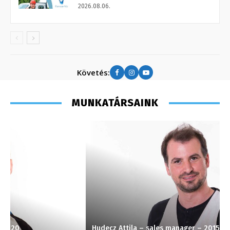
2026.08.06.
Követés:
MUNKATÁRSAINK
Hudecz Attila – sales manager – 2015
P