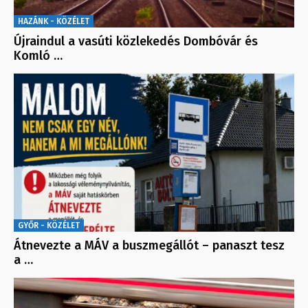
HAZÁNK - KÖZÉLET
Újraindul a vasúti közlekedés Dombóvár és
Komló …
GYŐR - KÖZÉLET
Átnevezte a MÁV a buszmegállót – panaszt tesz
a …