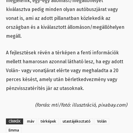
megjelenik, egy-egy állomást/megállóhelyet
kiválasztva pedig minden olyan autóbuszjárat vagy
vonat is, ami az adott pillanatban közlekedik az
országban és a kiválasztott állomáson/megállóhelyen
megáll.
A fejlesztések révén a térképen a fenti információk
mellett hamarosan azonnal látható lesz, ha egy adott
Volán- vagy vonatjárat elérte vagy meghaladta a 20
perces késést, amely után bérletkedvezmény vagy
pénzvisszatérítés jár az utasoknak.
(forrás: mti/fotó: illusztráció, pixabay.com)
CÍMKÉK
máv
térképek
utastájékoztató
Volán
Emma