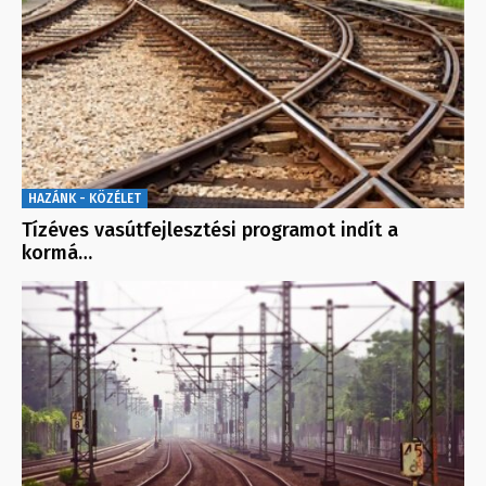
HAZÁNK - KÖZÉLET
Tízéves vasútfejlesztési programot indít a
kormá…