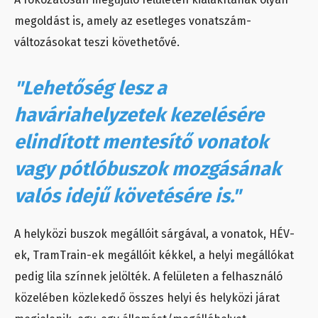
megoldást is, amely az esetleges vonatszám-
változásokat teszi követhetővé.
"Lehetőség lesz a
haváriahelyzetek kezelésére
elindított mentesítő vonatok
vagy pótlóbuszok mozgásának
valós idejű követésére is."
A helyközi buszok megállóit sárgával, a vonatok, HÉV-
ek, TramTrain-ek megállóit kékkel, a helyi megállókat
pedig lila színnek jelölték. A felületen a felhasználó
közelében közlekedő összes helyi és helyközi járat