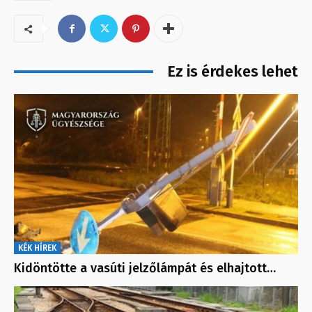
Ez is érdekes lehet
KÉK HÍREK
Kidöntötte a vasúti jelzőlámpát és elhajtott…