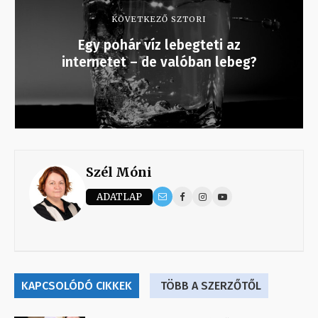
KÖVETKEZŐ SZTORI
Egy pohár víz lebegteti az
internetet – de valóban lebeg?
Szél Móni
ADATLAP
KAPCSOLÓDÓ CIKKEK
TÖBB A SZERZŐTŐL