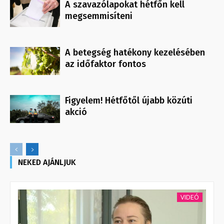
A szavazólapokat hétfőn kell
megsemmisíteni
A betegség hatékony kezelésében
az időfaktor fontos
Figyelem! Hétfőtől újabb közúti
akció
NEKED AJÁNLJUK
VIDEÓ