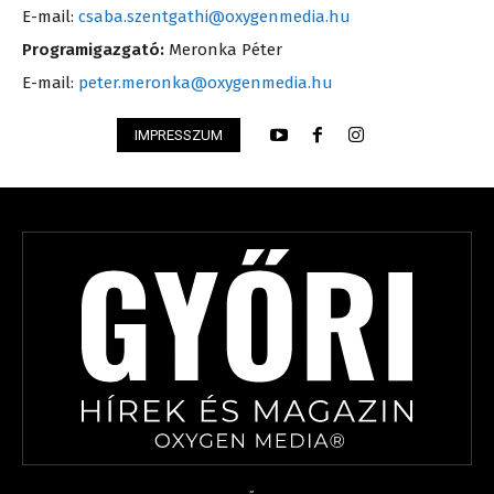
E-mail:
csaba.szentgathi@oxygenmedia.hu
Programigazgató:
Meronka Péter
E-mail:
peter.meronka@oxygenmedia.hu
IMPRESSZUM