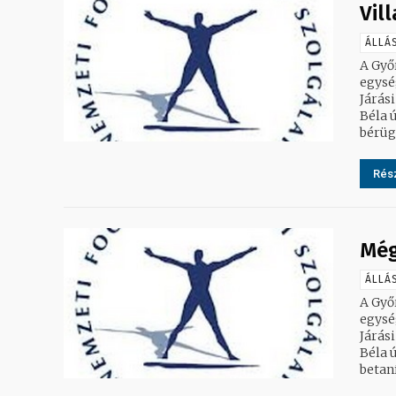
Vil
ÁLLÁ
A Győ
egység
Járási
Béla út. 2. T
bérügy
Rész
Még
ÁLLÁ
A Győ
egység
Járási
Béla út. 2. T
betaní