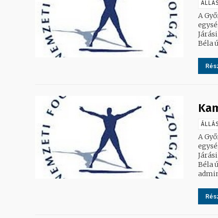
ÁLLÁ
A Győ
egység
Járási
Rész
Kam
ÁLLÁ
A Győ
egység
Járási
Béla út. 2. Te
admini
Rész