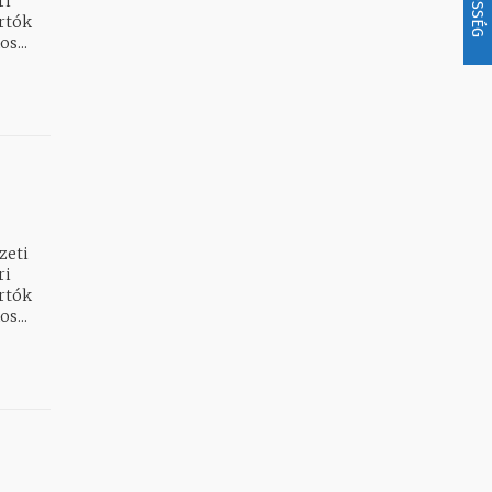
artók
ános...
zeti
artók
ános...