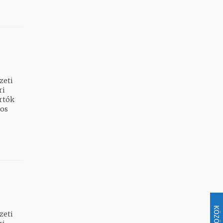
zeti
artók
KÖZÖSSÉG
zeti