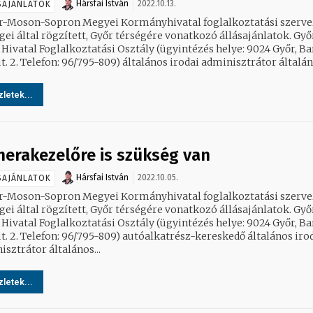
Hársfai István
2022.10.13.
SAJÁNLATOK
r-Moson-Sopron Megyei Kormányhivatal foglalkoztatási szerve
ei által rögzített, Győr térségére vonatkozó állásajánlatok. Győri
 Hivatal Foglalkoztatási Osztály (ügyintézés helye: 9024 Győr, B
Béla út. 2. Telefon: 96/795-809) általános irodai adminisztrátor által
letek...
erakezelőre is szükség van
Hársfai István
2022.10.05.
SAJÁNLATOK
r-Moson-Sopron Megyei Kormányhivatal foglalkoztatási szerve
ei által rögzített, Győr térségére vonatkozó állásajánlatok. Győri
 Hivatal Foglalkoztatási Osztály (ügyintézés helye: 9024 Győr, B
lefon: 96/795-809) autóalkatrész-kereskedő általános irodai
sztrátor általános...
letek...