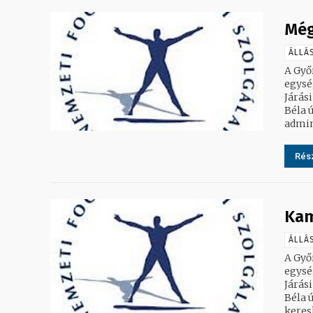
Még
ÁLLÁ
A Győ
egység
Járási
Béla út. 2. Te
admini
Rész
Kam
ÁLLÁ
A Győ
egység
Járási
Béla út. 2. Te
keresk