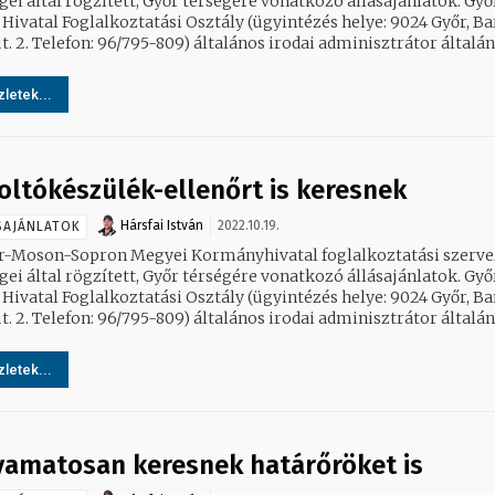
ei által rögzített, Győr térségére vonatkozó állásajánlatok. Győri
 Hivatal Foglalkoztatási Osztály (ügyintézés helye: 9024 Győr, B
Béla út. 2. Telefon: 96/795-809) általános irodai adminisztrátor által
letek...
oltókészülék-ellenőrt is keresnek
Hársfai István
2022.10.19.
SAJÁNLATOK
r-Moson-Sopron Megyei Kormányhivatal foglalkoztatási szerve
ei által rögzített, Győr térségére vonatkozó állásajánlatok. Győri
 Hivatal Foglalkoztatási Osztály (ügyintézés helye: 9024 Győr, B
Béla út. 2. Telefon: 96/795-809) általános irodai adminisztrátor által
letek...
yamatosan keresnek határőröket is