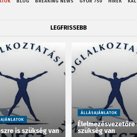
ATOK
BLOG
BREAKING NEWS
GYŐR 750
HÍREK
KAL
LEGFRISSEBB
ÁLLÁSAJÁNLATOK
SAJÁNLATOK
Élelmezésvezetőre 
szre is szükség van
szükség van