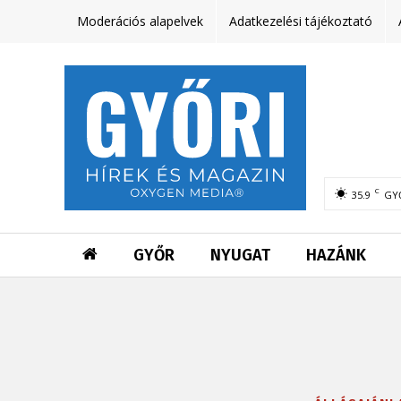
Moderációs alapelvek
Adatkezelési tájékoztató
C
35.9
GY
GYŐR
NYUGAT
HAZÁNK