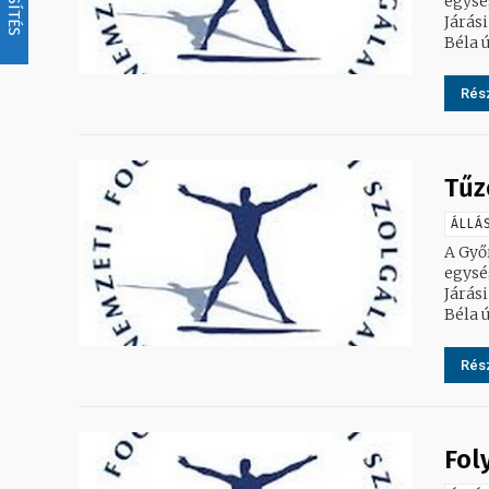
egység
Járási
Rész
Tűz
ÁLLÁ
A Győ
egység
Járási
Rész
Fol