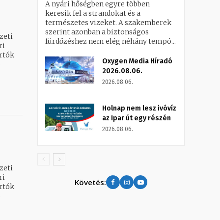
A nyári hőségben egyre többen
keresik fel a strandokat és a
természetes vizeket. A szakemberek
szerint azonban a biztonságos
zeti
fürdőzéshez nem elég néhány tempó...
artók
Oxygen Media Híradó
2026.08.06.
2026.08.06.
Holnap nem lesz ivóvíz
az Ipar út egy részén
2026.08.06.
zeti
Követés:
artók