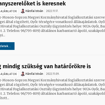
lanyszerelőket is keresnek
Hársfai István
2022.11.17.
SAJÁNLATOK
r-Moson-Sopron Megyei Kormányhivatal foglalkoztatási szerve
ei által rögzített, Győr térségére vonatkozó állásajánlatok. Győri
 Hivatal Foglalkoztatási Osztály (ügyintézés helye: 9024 Győr, B
elefon: 96/795-809) általános karbantartó ápoló, szakápoló
i...
letek...
 mindig szükség van határőrökre is
Hársfai István
2022.11.09.
SAJÁNLATOK
r-Moson-Sopron Megyei Kormányhivatal foglalkoztatási szerve
ei által rögzített, Győr térségére vonatkozó állásajánlatok. Győri
 Hivatal Foglalkoztatási Osztály (ügyintézés helye: 9024 Győr, B
elefon: 96/795-809) általános karbantartó ápoló, szakápoló
tott...