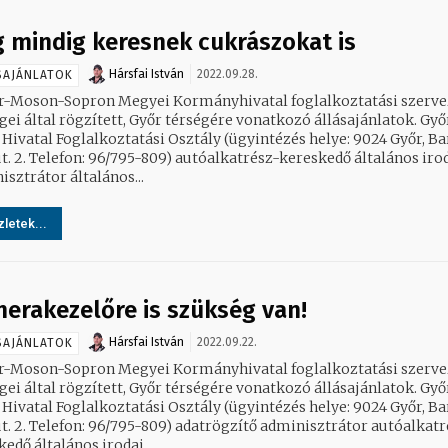
 mindig keresnek cukrászokat is
Hársfai István
2022.09.28.
SAJÁNLATOK
r-Moson-Sopron Megyei Kormányhivatal foglalkoztatási szerve
ei által rögzített, Győr térségére vonatkozó állásajánlatok. Győri
 Hivatal Foglalkoztatási Osztály (ügyintézés helye: 9024 Győr, B
lefon: 96/795-809) autóalkatrész-kereskedő általános irodai
sztrátor általános...
letek...
erakezelőre is szükség van!
Hársfai István
2022.09.22.
SAJÁNLATOK
r-Moson-Sopron Megyei Kormányhivatal foglalkoztatási szerve
ei által rögzített, Győr térségére vonatkozó állásajánlatok. Győri
 Hivatal Foglalkoztatási Osztály (ügyintézés helye: 9024 Győr, B
lefon: 96/795-809) adatrögzítő adminisztrátor autóalkatrész-
edő általános irodai...