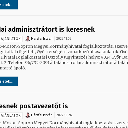
letek...
dai adminisztrátort is keresnek
Hársfai István
2022.11.02.
SAJÁNLATOK
r-Moson-Sopron Megyei Kormányhivatal foglalkoztatási szerve
ei által rögzített, Győr térségére vonatkozó állásajánlatok. Győri
 Hivatal Foglalkoztatási Osztály (ügyintézés helye: 9024 Győr, B
lefon: 96/795-809) általános irodai adminisztrátor általános
tartó ápoló,...
letek...
esnek postavezetőt is
Hársfai István
2022.10.26.
SAJÁNLATOK
r-Moson-Sopron Megyei Kormányhivatal foglalkoztatási szerve