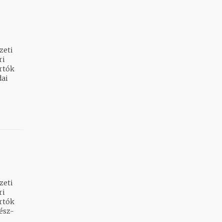
zeti
artók
zeti
artók