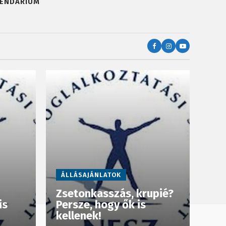
ENDÁRIUM
ÁLLÁSAJÁNLATOK
Zsetonkasszás, krupié?
is
Persze, hogy ők is
kellenek!