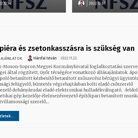
2.12.14.
2022.12.07.
piéra és zsetonkasszásra is szükség van
Hársfai István
2022.11.23.
SAJÁNLATOK
r-Moson-Sopron Megyei Kormányhivatal foglalkoztatási szerve
ei által rögzített, Győr térségére vonatkozó állásajánlatok. ápoló,
poló betanított kézbesítő betanított műszerész bérügyi ügyinté
nsági felügyelő, büntetés végrehajtásban bolti eladó csőszerelő
ezelő dohányárudai eladó elektronikai hulladékválogató, -feldo
etikai gép kezelője élelmezésvezető építőipari betanított munk
villamossági szerelő,...
letek...