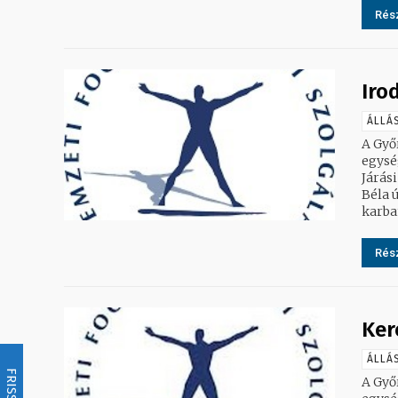
Rész
Iro
ÁLLÁ
A Győ
egység
Járási
Béla út. 2. Te
karban
Rész
Ker
ÁLLÁ
FRISSÍTÉS
A Győ