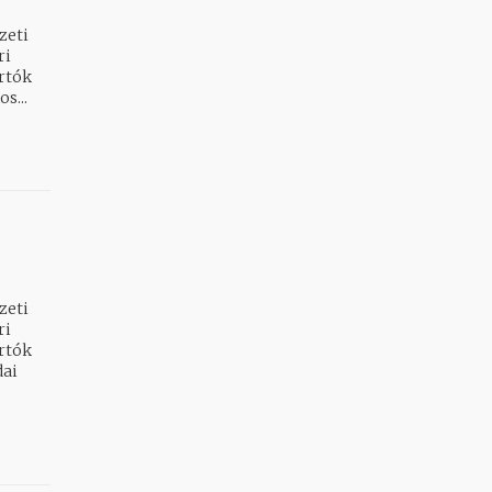
zeti
artók
ános...
zeti
artók