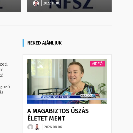
2022.11.30.
NEKED AJÁNLJUK
VIDEÓ
zeti
ző
lgozó
ás
A MAGABIZTOS ÚSZÁS
ÉLETET MENT
2026.08.06.