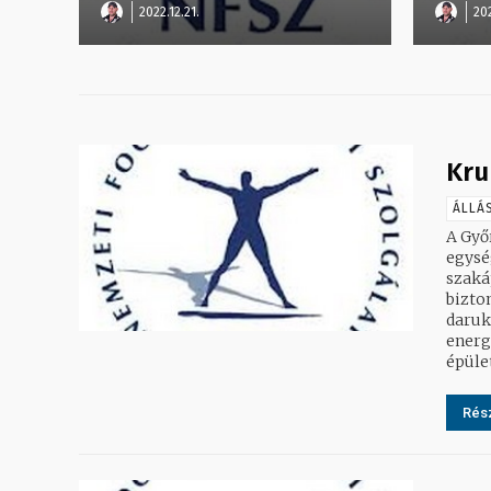
2022.12.21.
202
Kru
ÁLLÁ
A Győ
egység
szaká
bizto
daruk
energ
épület
Rész