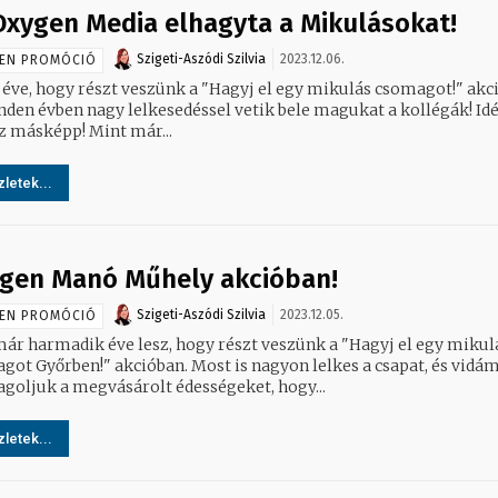
Oxygen Media elhagyta a Mikulásokat!
Szigeti-Aszódi Szilvia
2023.12.06.
EN PROMÓCIÓ
 éve, hogy részt veszünk a "Hagyj el egy mikulás csomagot!" akc
den évben nagy lelkesedéssel vetik bele magukat a kollégák! Idén sem
ez másképp! Mint már...
letek...
gen Manó Műhely akcióban!
Szigeti-Aszódi Szilvia
2023.12.05.
EN PROMÓCIÓ
már harmadik éve lesz, hogy részt veszünk a "Hagyj el egy mikul
got Győrben!" akcióban. Most is nagyon lelkes a csapat, és vidá
goljuk a megvásárolt édességeket, hogy...
letek...