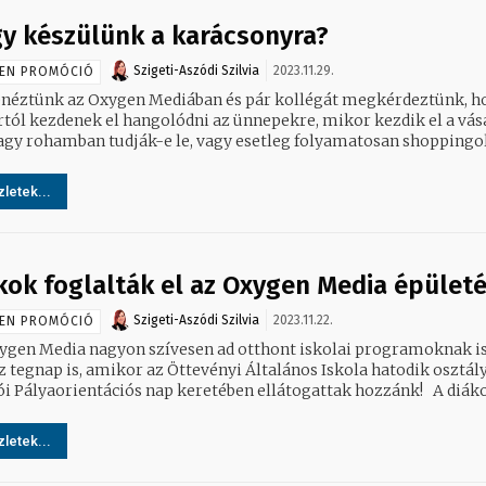
y készülünk a karácsonyra?
Szigeti-Aszódi Szilvia
2023.11.29.
EN PROMÓCIÓ
néztünk az Oxygen Mediában és pár kollégát megkérdeztünk, h
tól kezdenek el hangolódni az ünnepekre, mikor kezdik el a vásá
agy rohamban tudják-e le, vagy esetleg folyamatosan shoppingoln
letek...
kok foglalták el az Oxygen Media épületé
Szigeti-Aszódi Szilvia
2023.11.22.
EN PROMÓCIÓ
ygen Media nagyon szívesen ad otthont iskolai programoknak is
ez tegnap is, amikor az Öttevényi Általános Iskola hatodik osztál
tanulói Pályaorientációs nap keretében ellátogatta
letek...