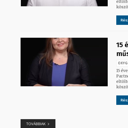
eltölt
köszö
Rész
15 
műs
OXYG
15 év
Partn
eltöltött gál
köszö
Rész
TOVÁBBIAK