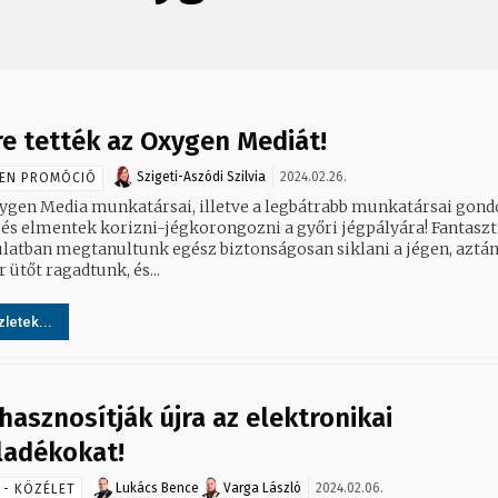
re tették az Oxygen Mediát!
Szigeti-Aszódi Szilvia
2024.02.26.
EN PROMÓCIÓ
ygen Media munkatársai, illetve a legbátrabb munkatársai gond
és elmentek korizni-jégkorongozni a győri jégpályára! Fantasztikus
latban megtanultunk egész biztonságosan siklani a jégen, aztán
ütőt ragadtunk, és...
letek...
 hasznosítják újra az elektronikai
ladékokat!
Lukács Bence
Varga László
2024.02.06.
 - KÖZÉLET