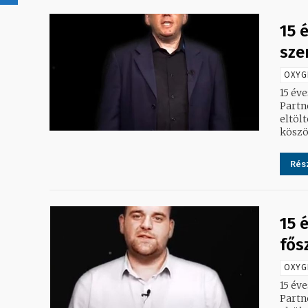
15 
sze
OXYG
15 év
Partn
eltöltött gál
köszö
Rész
15 
fős
OXYG
15 év
Partn