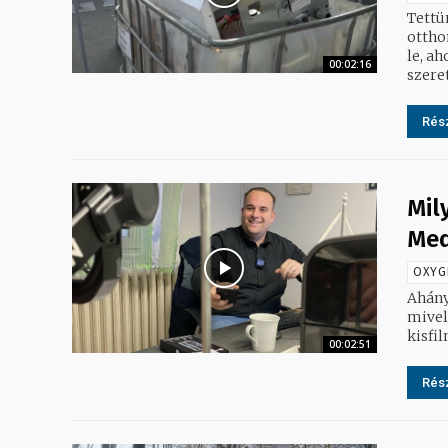
Tettü
ottho
le, a
00:02:16
szeret
Rész
Mil
Med
OXYG
Ahány 
mivel
00:02:51
Rész