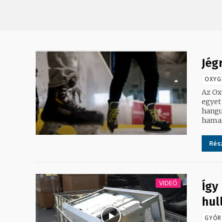
Jég
OXYG
Az Ox
egyet 
hangu
hamar 
Rész
VIDEÓ
Így
hul
GYŐR