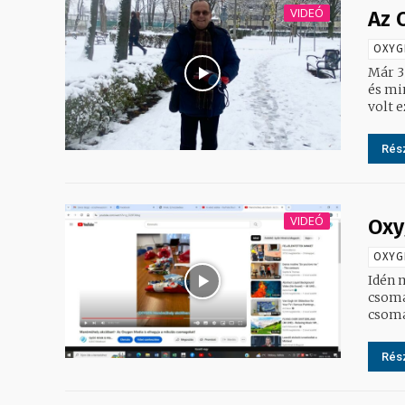
VIDEÓ
Az 
OXYG
Már 3
és min
volt 
Rész
VIDEÓ
Oxy
OXYG
Idén 
csoma
csoma
Rész