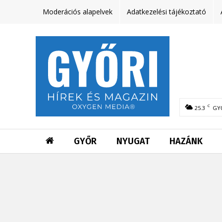
Moderációs alapelvek
Adatkezelési tájékoztató
C
25.3
GY
GYŐR
NYUGAT
HAZÁNK