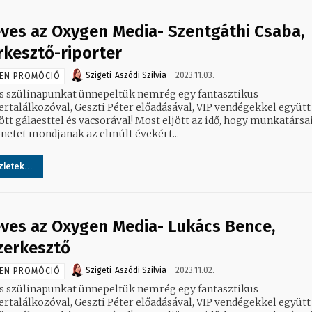
éves az Oxygen Media- Szentgáthi Csaba,
rkesztő-riporter
Szigeti-Aszódi Szilvia
2023.11.03.
EN PROMÓCIÓ
es szülinapunkat ünnepeltük nemrég egy fantasztikus
ertalálkozóval, Geszti Péter előadásával, VIP vendégekkel együtt
aesttel és vacsorával! Most eljött az idő, hogy munkatársaink is
netet mondjanak az elmúlt évekért...
letek...
éves az Oxygen Media- Lukács Bence,
zerkesztő
Szigeti-Aszódi Szilvia
2023.11.02.
EN PROMÓCIÓ
es szülinapunkat ünnepeltük nemrég egy fantasztikus
ertalálkozóval, Geszti Péter előadásával, VIP vendégekkel együtt