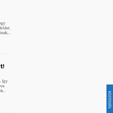
ogy
rlást,
ak,...
t!
. Így
yos
k hozzánk! A diákok...
KÖZÖSSÉG