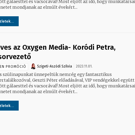
ött gálaesttel és vacsorával! Most eljött az idő, hogy munkatársa
netet mondjanak az elmúlt évekért...
letek...
éves az Oxygen Media- Koródi Petra,
orvezető
Szigeti-Aszódi Szilvia
2023.11.01.
EN PROMÓCIÓ
es szülinapunkat ünnepeltük nemrég egy fantasztikus
ertalálkozóval, Geszti Péter előadásával, VIP vendégekkel együtt
aesttel és vacsorával! Most eljött az idő, hogy munkatársaink is
netet mondjanak az elmúlt évekért...
letek...