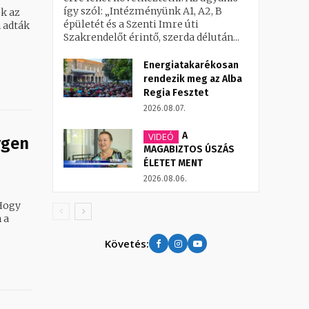
így szól: „Intézményünk A1, A2, B
k az
épületét és a Szenti Imre úti
 adták
Szakrendelőt érintő, szerda délután...
Energiatakarékosan
rendezik meg az Alba
Regia Fesztet
2026.08.07.
A
VIDEÓ
ygen
MAGABIZTOS ÚSZÁS
ÉLETET MENT
2026.08.06.
 a
Követés: