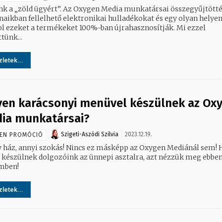
nk a „zöld ügyért”. Az Oxygen Media munkatársai összegyűjtötté
naikban fellelhető elektronikai hulladékokat és egy olyan helyen
hol ezeket a termékeket 100%-ban újrahasznosítják. Mi ezzel
tünk...
letek...
yen karácsonyi menüvel készülnek az Ox
ia munkatársai?
Szigeti-Aszódi Szilvia
2023.12.19.
EN PROMÓCIÓ
ház, annyi szokás! Nincs ez másképp az Oxygen Mediánál sem! Hogy
 készülnek dolgozóink az ünnepi asztalra, azt nézzük meg ebben
kisfilmben!
letek...