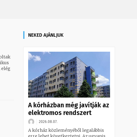
NEKED AJÁNLJUK
oltak
 elég
A kórházban még javítják az
elektromos rendszert
2026.08.07.
A kórház közleményéből legalábbis
erre lehet következtetni. Az ugyanis