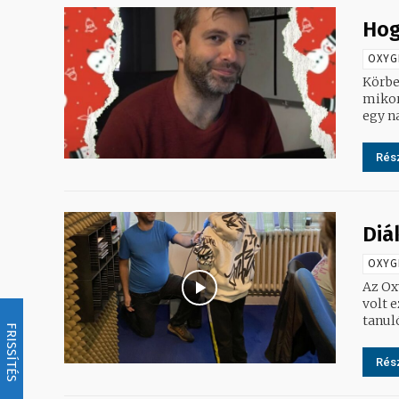
Hog
OXYG
Körbe
mikor
egy n
Rész
Diá
OXYG
Az Ox
volt 
FRISSÍTÉS
Rész