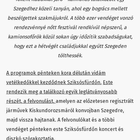
Szegedhez közeli tanyán, ahol egy bogrács mellett
beszélgettek szakmájukról. A több ezer vendéget vonzó
rendezvénnyé nőtt fesztivál rendkívül népszerű, a
kamionsofőrök közül sokan úgy időzítik szabadságukat,
hogy ezt a hétvégét családjukkal együtt Szegeden
tölthessék.
A programok pénteken kora délután vidám
vetélkedőkkel kezdődnek Sziksósfürdőn.
Este
rendezik meg a találkozó egyik leglátványosabb
részét, a felvonulást,
amelyen az előzetesen regisztrált
járművek Kiskundorozsmáról konvojban Szegedre,
majd vissza hajtanak. A felvonulókat és a többi
vendéget pénteken este Sziksósfürdőn koncert és
diszkó szórakoztatja.