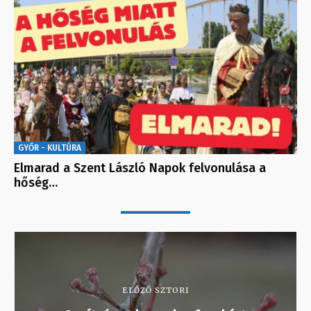
GYŐR - KULTÚRA
Elmarad a Szent László Napok felvonulása a
hőség…
ELŐZŐ SZTORI