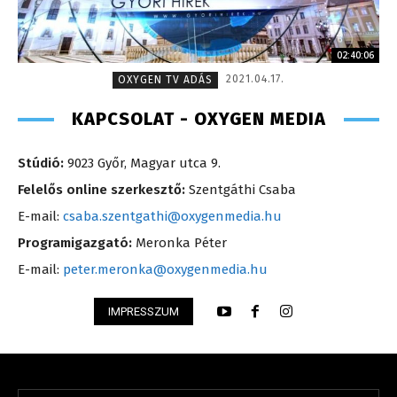
02:40:06
2021.04.17.
OXYGEN TV ADÁS
KAPCSOLAT - OXYGEN MEDIA
Stúdió:
9023 Győr, Magyar utca 9.
Felelős online szerkesztő:
Szentgáthi Csaba
E-mail:
csaba.szentgathi@oxygenmedia.hu
Programigazgató:
Meronka Péter
E-mail:
peter.meronka@oxygenmedia.hu
IMPRESSZUM