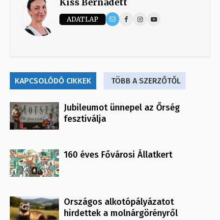
Kiss Bernadett
ADATLAP
KAPCSOLÓDÓ CIKKEK
TÖBB A SZERZŐTŐL
Jubileumot ünnepel az Őrség
fesztiválja
160 éves Fővárosi Állatkert
Országos alkotópályázatot
hirdettek a molnárgörényről