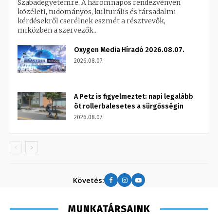
Szabadegyetemre. A háromnapos rendezvényen
közéleti, tudományos, kulturális és társadalmi
kérdésekről cserélnek eszmét a résztvevők,
miközben a szervezők...
Oxygen Media Híradó 2026.08.07.
2026.08.07.
A Petz is figyelmeztet: napi legalább
öt rollerbalesetes a sürgősségin
2026.08.07.
Követés:
MUNKATÁRSAINK