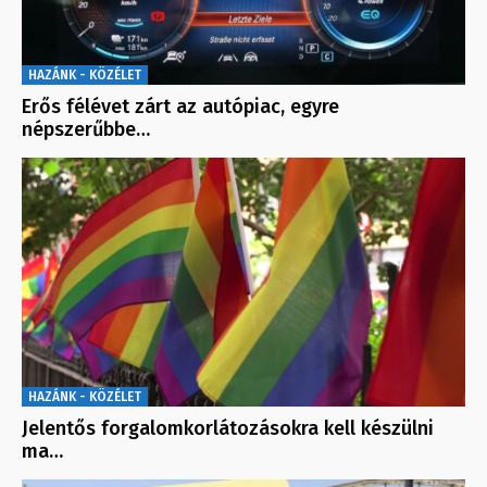
HAZÁNK - KÖZÉLET
Erős félévet zárt az autópiac, egyre
népszerűbbe…
HAZÁNK - KÖZÉLET
Jelentős forgalomkorlátozásokra kell készülni
ma…