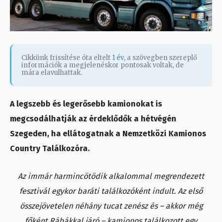
Cikkünk frissítése óta eltelt
1 év
, a szövegben szereplő
információk a megjelenéskor pontosak voltak, de
mára elavulhattak.
A legszebb és legerősebb kamionokat is
megcsodálhatják az érdeklődők a hétvégén
Szegeden, ha ellátogatnak a Nemzetközi Kamionos
Country Találkozóra.
Az immár harmincötödik alkalommal megrendezett
fesztivál egykor baráti találkozóként indult. Az első
összejövetelen néhány tucat zenész és – akkor még
főként Rábákkal járó – kamionos találkozott egy