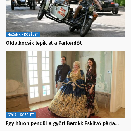
HAZÁNK - KÖZÉLET
Oldalkocsik lepik el a Parkerdőt
GYŐR - KÖZÉLET
Egy húron pendül a győri Barokk Esküvő párja…