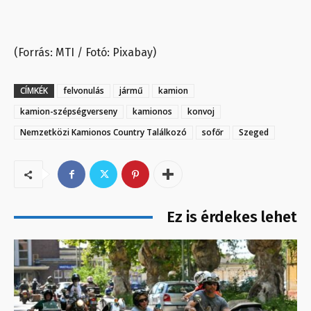
(Forrás: MTI / Fotó: Pixabay)
CÍMKÉK
felvonulás
jármű
kamion
kamion-szépségverseny
kamionos
konvoj
Nemzetközi Kamionos Country Találkozó
sofőr
Szeged
Ez is érdekes lehet