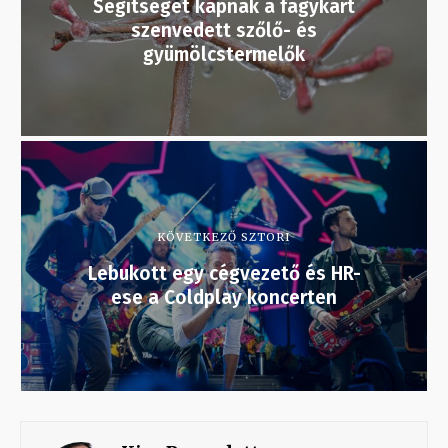
Segítséget kapnak a fagykárt
szenvedett szőlő- és
gyümölcstermelők
KÖVETKEZŐ SZTORI
Lebukott egy cégvezető és HR-
ese a Coldplay koncerten