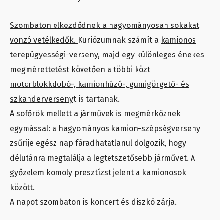
Szombaton elkezdődnek a hagyományosan sokakat
vonzó vetélkedők.
Kuriózumnak számít a
kamionos
terepügyességi-verseny
, majd egy különleges
énekes
megmérettetés
t követően a többi közt
motorblokkdobó-, kamionhúzó-, gumigörgető- és
szkanderverseny
t is tartanak.
A sofőrök mellett a járművek is megmérkőznek
egymással: a hagyományos kamion-szépségverseny
zsűrije egész nap fáradhatatlanul dolgozik, hogy
délutánra megtalálja a legtetszetősebb járművet. A
győzelem komoly presztízst jelent a kamionosok
között.
A napot szombaton is koncert és diszkó zárja.