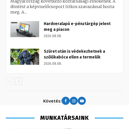
Magyarország következő köztársasági elnökének. A
döntést a képviselőcsoport titkos szavazással hozta
meg. A...
Hardveralapú e-pénztárgép jelent
meg a piacon
2026.08.08.
Szüret után is védekezhetnek a
szőlőkabóca ellen a termelők
2026.08.08.
Követés:
MUNKATÁRSAINK