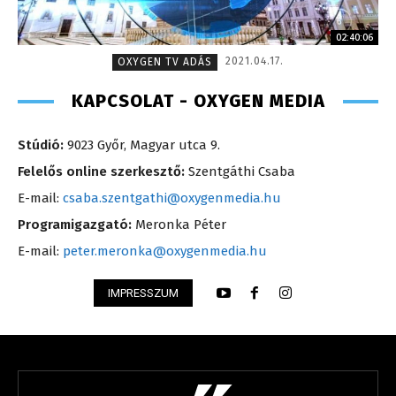
02:40:06
2021.04.17.
OXYGEN TV ADÁS
KAPCSOLAT - OXYGEN MEDIA
Stúdió:
9023 Győr, Magyar utca 9.
Felelős online szerkesztő:
Szentgáthi Csaba
E-mail:
csaba.szentgathi@oxygenmedia.hu
Programigazgató:
Meronka Péter
E-mail:
peter.meronka@oxygenmedia.hu
IMPRESSZUM