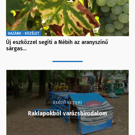
HAZÁNK - KÖZÉLET
Új eszközzel segíti a Nébih az aranyszínű
sárgas…
ELŐZŐ SZTORI
Raklapokból varázsbirodalom