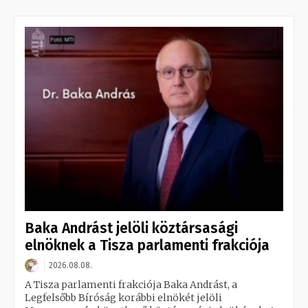
Baka Andrást jelöli köztársasági
elnöknek a Tisza parlamenti frakciója
2026.08.08.
A Tisza parlamenti frakciója Baka Andrást, a
Legfelsőbb Bíróság korábbi elnökét jelöli