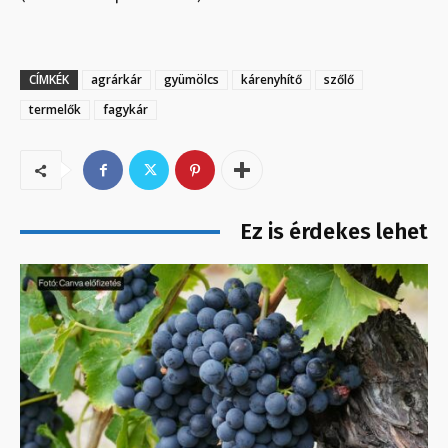
CÍMKÉK
agrárkár
gyümölcs
kárenyhítő
szőlő
termelők
fagykár
Ez is érdekes lehet