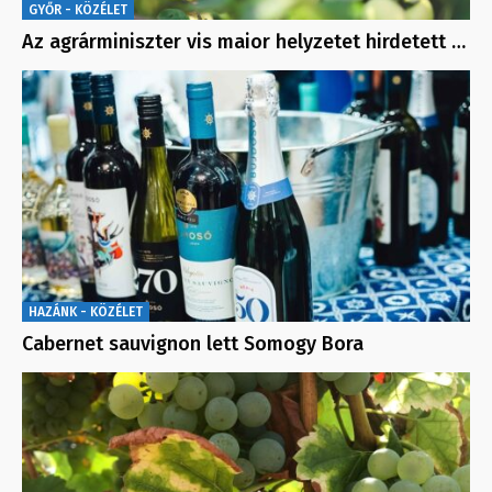
GYŐR - KÖZÉLET
Az agrárminiszter vis maior helyzetet hirdetett …
HAZÁNK - KÖZÉLET
Cabernet sauvignon lett Somogy Bora