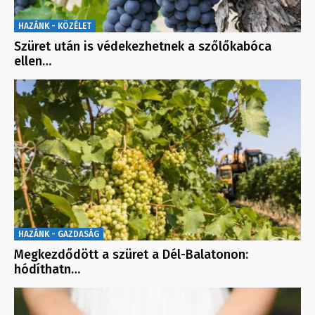
HAZÁNK - KÖZÉLET
Szüret után is védekezhetnek a szőlőkabóca
ellen…
HAZÁNK - GAZDASÁG
Megkezdődött a szüret a Dél-Balatonon:
hódíthatn…