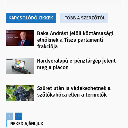
KAPCSOLÓDÓ CIKKEK
TÖBB A SZERZŐTŐL
Baka Andrást jelöli köztársasági
elnöknek a Tisza parlamenti
frakciója
Hardveralapú e-pénztárgép jelent
meg a piacon
Szüret után is védekezhetnek a
szőlőkabóca ellen a termelők
NEKED AJÁNLJUK