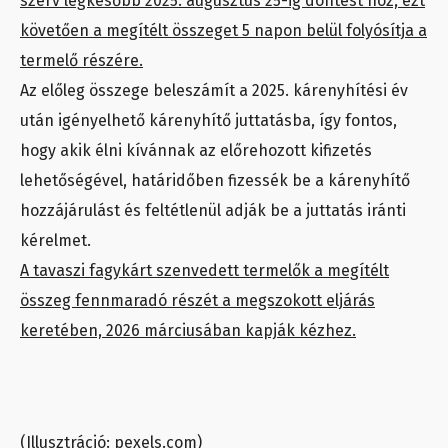
szerv legkésőbb 2025. augusztus 25-ig döntést hoz, ezt
követően a megítélt összeget 5 napon belül folyósítja a
termelő részére.
Az előleg összege beleszámít a 2025. kárenyhítési év
után igényelhető kárenyhítő juttatásba, így fontos,
hogy akik élni kívánnak az előrehozott kifizetés
lehetőségével, határidőben fizessék be a kárenyhítő
hozzájárulást és feltétlenül adják be a juttatás iránti
kérelmet.
A tavaszi fagykárt szenvedett termelők a megítélt
összeg fennmaradó részét a megszokott eljárás
keretében, 2026 márciusában kapják kézhez.
(Illusztráció: pexels.com)