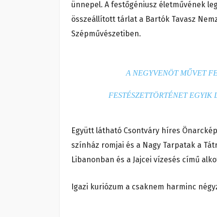
ünnepel. A festőgéniusz életművének le
összeállított tárlat a Bartók Tavasz Ne
Szépművészetiben.
A NEGYVENÖT MŰVET FE
FESTÉSZETTÖRTÉNET EGYIK 
Együtt látható Csontváry híres Önarcké
színház romjai és a Nagy Tarpatak a Tá
Libanonban és a Jajcei vízesés című alkot
Igazi kuriózum a csaknem harminc négyze