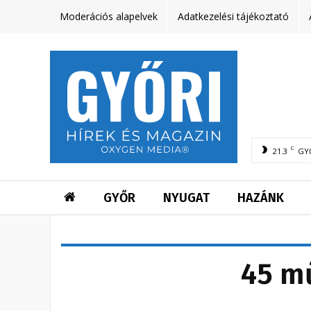
Moderációs alapelvek
Adatkezelési tájékoztató
C
21.3
GY
GYŐR
NYUGAT
HAZÁNK
45 mű