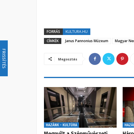
FORRÁS
KULTURA.HU
CÍMKÉK
Janus Pannonius Múzeum
Magyar Nem
FRISSÍTÉS
Megosztás
HAZÁNK - KULTÚRA
HAZÁ
Megnyílt a Szépművészeti
Háro