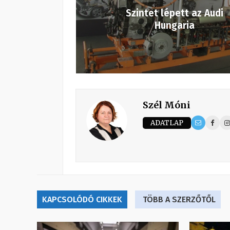
Szintet lépett az Audi
Hungaria
Szél Móni
ADATLAP
KAPCSOLÓDÓ CIKKEK
TÖBB A SZERZŐTŐL