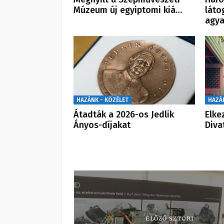
Múzeum új egyiptomi kiá…
láto
agy
HAZÁNK - KÖZÉLET
HAZÁ
Átadták a 2026-os Jedlik
Elke
Ányos-díjakat
Diva
ELŐZŐ SZTORI