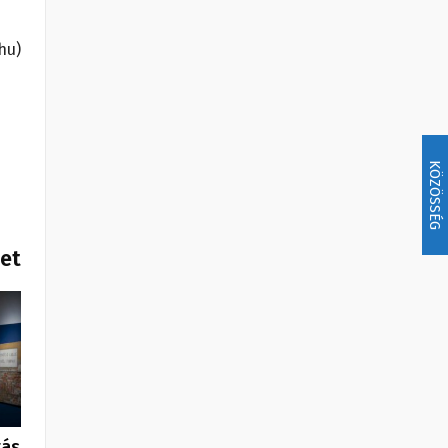
hu)
KÖZÖSSÉG
het
tás