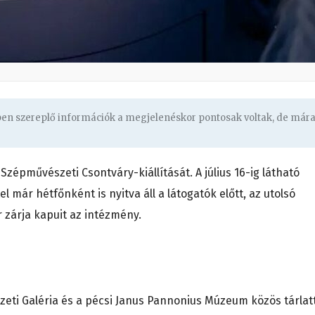
gben szereplő információk a megjelenéskor pontosak voltak, de már
zépművészeti Csontváry-kiállítását. A július 16-ig látható
l már hétfőnként is nyitva áll a látogatók előtt, az utolsó
r zárja kapuit az intézmény.
i Galéria és a pécsi Janus Pannonius Múzeum közös tárlat