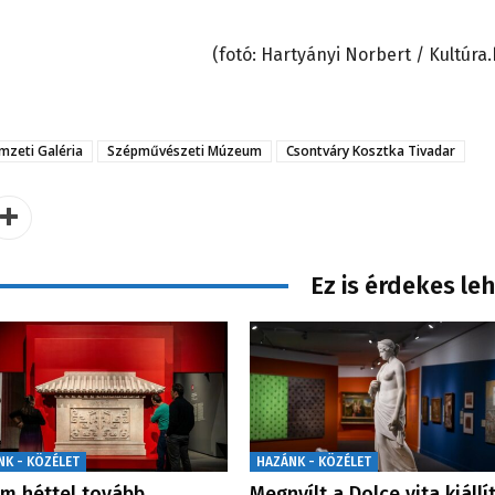
(fotó: Hartyányi Norbert / Kultúra.
zeti Galéria
Szépművészeti Múzeum
Csontváry Kosztka Tivadar
Ez is érdekes le
NK - KÖZÉLET
HAZÁNK - KÖZÉLET
m héttel tovább
Megnyílt a Dolce vita kiállí