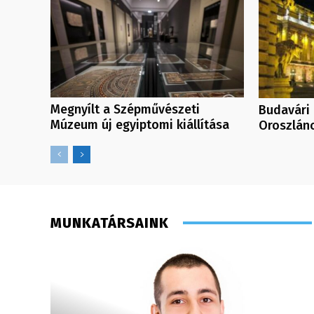
Megnyílt a Szépművészeti
Budavári 
Múzeum új egyiptomi kiállítása
Oroszlán
MUNKATÁRSAINK