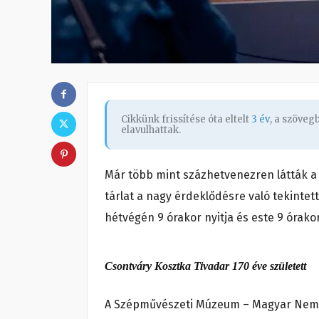
Cikkünk frissítése óta eltelt
3 év
, a szöve
elavulhattak.
Már több mint százhetvenezren látták a S
tárlat a nagy érdeklődésre való tekintette
hétvégén 9 órakor nyitja és este 9 órako
Csontváry Kosztka Tivadar 170 éve született
A Szépművészeti Múzeum – Magyar Nemzet