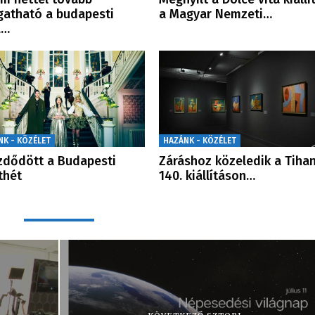
gatható a budapesti
a Magyar Nemzeti…
a…
NK - KÖZÉLET
HAZÁNK - KÖZÉLET
zdődött a Budapesti
Záráshoz közeledik a Tihan
thét
140. kiállításon…