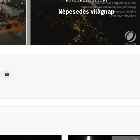
KÖVETKEZŐ SZTORI
Népesedés világnap