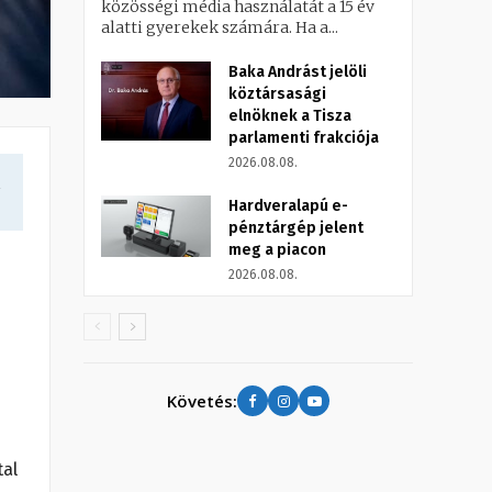
közösségi média használatát a 15 év
alatti gyerekek számára. Ha a...
Baka Andrást jelöli
köztársasági
elnöknek a Tisza
parlamenti frakciója
2026.08.08.
a
Hardveralapú e-
pénztárgép jelent
meg a piacon
2026.08.08.
Követés:
tal