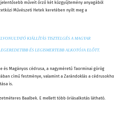
gjelentősebb műveit őrző két közgyűjtemény anyagából
mzetközi Művészeti Hetek keretében nyílt meg a
LVONULTATÓ KIÁLLÍTÁS TISZTELGÉS A MAGYAR
LEGEREDETIBB ÉS LEGISMERTEBB ALKOTÓJA ELŐTT.
pe és Magányos cédrusa, a nagyméretű Taorminai görög
trában című festménye, valamint a Zarándoklás a cédrusokh
ása is.
tméteres Baalbek. E mellett több óriásalkotás látható.