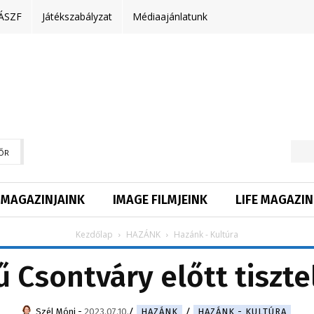
ÁSZF
Játékszabályzat
Médiaajánlatunk
ŐR
MAGAZINJAINK
IMAGE FILMJEINK
LIFE MAGAZIN
Kezdőlap
HAZÁNK
Hazánk - Kultúra
 Csontváry előtt tiszt
Szél Móni
-
2023.07.10.
HAZÁNK
HAZÁNK - KULTÚRA