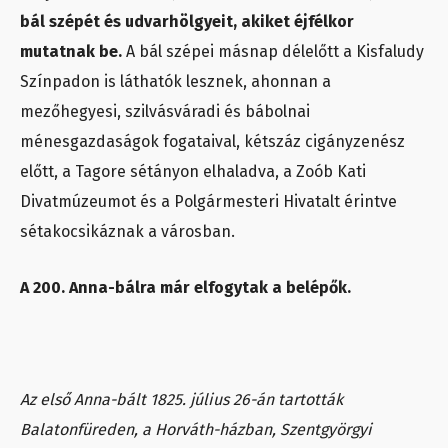
bál szépét és udvarhölgyeit, akiket éjfélkor
mutatnak be.
A bál szépei másnap délelőtt a Kisfaludy
Színpadon is láthatók lesznek, ahonnan a
mezőhegyesi, szilvásváradi és bábolnai
ménesgazdaságok fogataival, kétszáz cigányzenész
előtt, a Tagore sétányon elhaladva, a Zoób Kati
Divatmúzeumot és a Polgármesteri Hivatalt érintve
sétakocsikáznak a városban.
A 200. Anna-bálra már elfogytak a belépők.
Az első Anna-bált 1825. július 26-án tartották
Balatonfüreden, a Horváth-házban, Szentgyörgyi