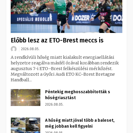
Előbb lesz az ETO-Brest meccs is
2026.08.05.
A rendkívüli hőség miatt kialakult energiaellátási
helyzetre reagálva másfél órával korábban rendezik
augusztus 7-i ETO–Brest felkészülési mérkőzést.
Megváltozott a Győri Audi ETO KC–Brest Bretagne
Handball...
Péntekig meghosszabbították s
hőségriasztást
2026.08.05.
A hőség miatt jóval több a baleset,
még jobban kell figyelni