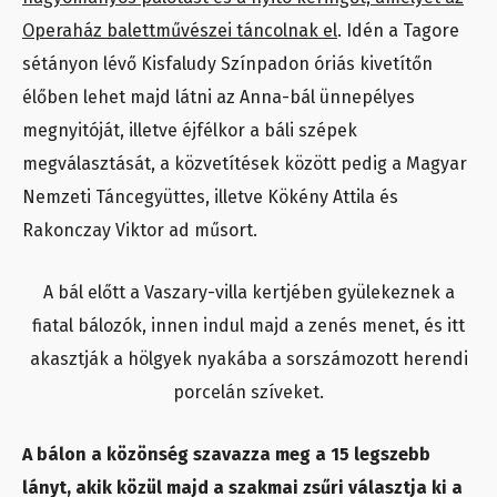
Operaház balettművészei táncolnak el
. Idén a Tagore
sétányon lévő Kisfaludy Színpadon óriás kivetítőn
élőben lehet majd látni az Anna-bál ünnepélyes
megnyitóját, illetve éjfélkor a báli szépek
megválasztását, a közvetítések között pedig a Magyar
Nemzeti Táncegyüttes, illetve Kökény Attila és
Rakonczay Viktor ad műsort.
A bál előtt a Vaszary-villa kertjében gyülekeznek a
fiatal bálozók, innen indul majd a zenés menet, és itt
akasztják a hölgyek nyakába a sorszámozott herendi
porcelán szíveket.
A bálon a közönség szavazza meg a 15 legszebb
lányt, akik közül majd a szakmai zsűri választja ki a