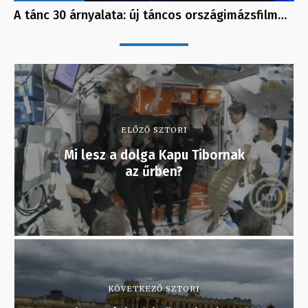
A tánc 30 árnyalata: új táncos országimázsfilm…
ELŐZŐ SZTORI
Mi lesz a dolga Kapu Tibornak
az űrben?
KÖVETKEZŐ SZTORI