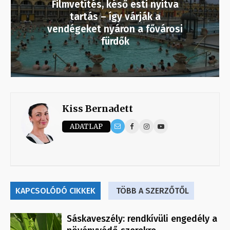
Filmvetítés, késő esti nyitva
tartás – így várják a
vendégeket nyáron a fővárosi
fürdők
Kiss Bernadett
ADATLAP
KAPCSOLÓDÓ CIKKEK
TÖBB A SZERZŐTŐL
Sáskaveszély: rendkívüli engedély a