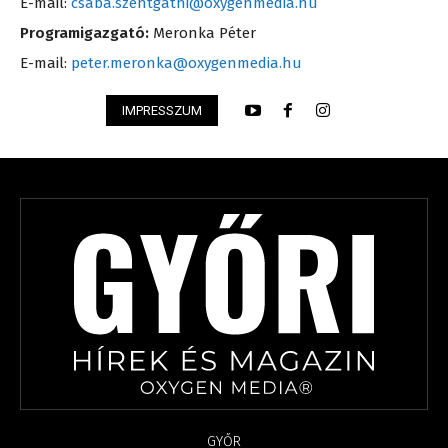
E-mail:
csaba.szentgathi@oxygenmedia.hu
Programigazgató:
Meronka Péter
E-mail:
peter.meronka@oxygenmedia.hu
IMPRESSZUM
GYŐR