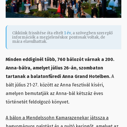
Cikkünk frissítése óta eltelt
1 év
, a szövegben szereplő
információk a megjelenéskor pontosak voltak, de
mára elavulhattak.
Minden eddiginél több, 760 bálozót várnak a 200.
Anna-bálra, amelyet július 26-án, szombaton
tartanak a balatonfüredi Anna Grand Hotelben.
A
bált július 21-27. között az Anna Fesztivál kíséri,
amelyen bemutatják az Anna-bál kétszáz éves
történetét feldolgozó könyvet.
A bálon a Mendelssohn Kamarazenekar játssza a
hagyományos palotást és a nyitó keringőt, amelyet az