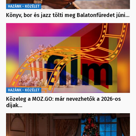
HAZÁNK - KÖZÉLET
Könyv, bor és jazz tölti meg Balatonfüredet júni…
HAZÁNK - KÖZÉLET
Közeleg a MOZ.GO: már nevezhetők a 2026-os
díjak…