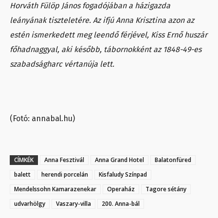
Horváth Fülöp János fogadójában a házigazda
leányának tiszteletére. Az ifjú Anna Krisztina azon az
estén ismerkedett meg leendő férjével, Kiss Ernő huszár
főhadnaggyal, aki később, tábornokként az 1848-49-es
szabadságharc vértanúja lett.
(Fotó: annabal.hu)
CÍMKÉK
Anna Fesztivál
Anna Grand Hotel
Balatonfüred
balett
herendi porcelán
Kisfaludy Színpad
Mendelssohn Kamarazenekar
Operaház
Tagore sétány
udvarhölgy
Vaszary-villa
200. Anna-bál