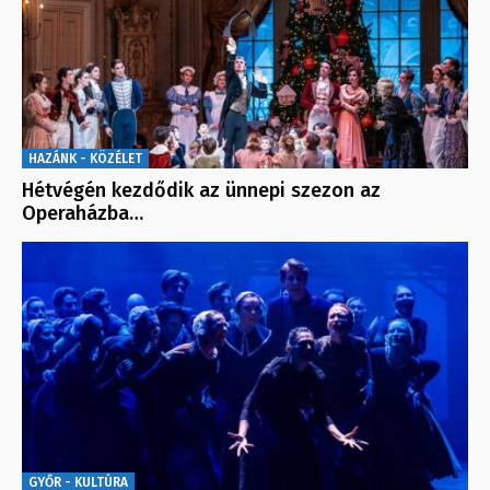
HAZÁNK - KÖZÉLET
Hétvégén kezdődik az ünnepi szezon az
Operaházba…
GYŐR - KULTÚRA