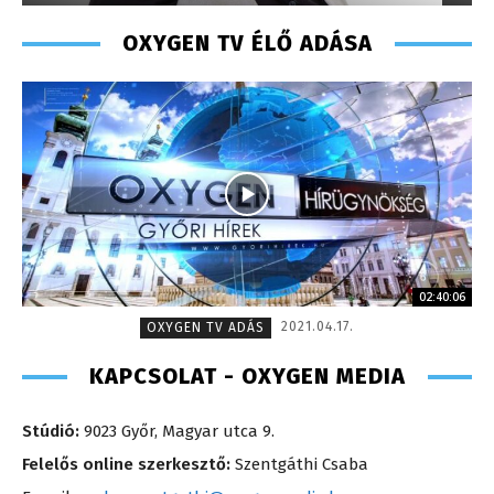
OXYGEN TV ÉLŐ ADÁSA
02:40:06
2021.04.17.
OXYGEN TV ADÁS
KAPCSOLAT - OXYGEN MEDIA
Stúdió:
9023 Győr, Magyar utca 9.
Felelős online szerkesztő:
Szentgáthi Csaba