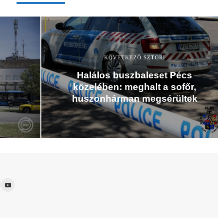
KÖVETKEZŐ SZTORI
Halálos buszbaleset Pécs
közelében: meghalt a sofőr,
huszonhárman megsérültek