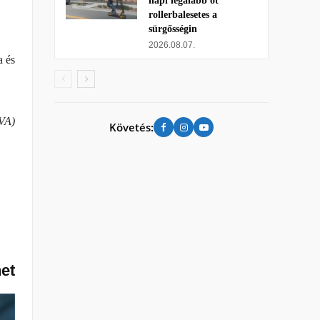
napi legalább öt
rollerbalesetes a
sürgősségin
2026.08.07.
a és
VA)
Követés:
het