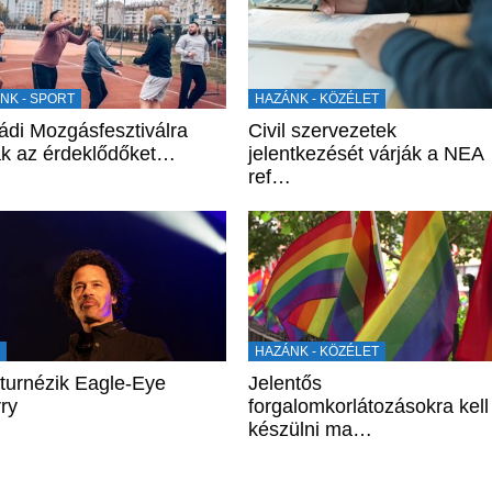
NK - SPORT
HAZÁNK - KÖZÉLET
ádi Mozgásfesztiválra
Civil szervezetek
ák az érdeklődőket…
jelentkezését várják a NEA
ref…
E
HAZÁNK - KÖZÉLET
 turnézik Eagle-Eye
Jelentős
ry
forgalomkorlátozásokra kell
készülni ma…