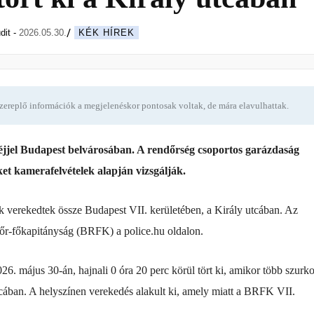
dit
-
2026.05.30.
KÉK HÍREK
szereplő információk a megjelenéskor pontosak voltak, de mára elavulhattak.
éjjel Budapest belvárosában. A rendőrség csoportos garázdaság
ket kamerafelvételek alapján vizsgálják.
 verekedtek össze Budapest VII. kerületében, a Király utcában. Az
őr-főkapitányság (BRFK) a police.hu oldalon.
026. május 30-án, hajnali 0 óra 20 perc körül tört ki, amikor több szurk
tcában. A helyszínen verekedés alakult ki, amely miatt a BRFK VII.