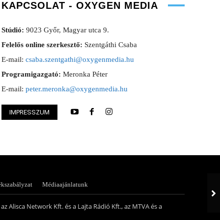
KAPCSOLAT - OXYGEN MEDIA
Stúdió:
9023 Győr, Magyar utca 9.
Felelős online szerkesztő:
Szentgáthi Csaba
E-mail:
csaba.szentgathi@oxygenmedia.hu
Programigazgató:
Meronka Péter
E-mail:
peter.meronka@oxygenmedia.hu
IMPRESSZUM
ám – online szerkesztő – 2016
Lukács Bence – szerkes
ékszabályzat
Médiaajánlatunk
az Alisca Network Kft. és a Lajta Rádió Kft., az MTVA és a