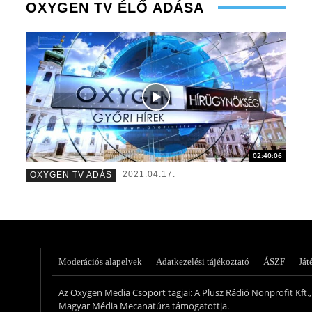
OXYGEN TV ÉLŐ ADÁSA
02:40:06
Molek Csongor – műsorvezető – 2020
Müller Ád
2021.04.17.
OXYGEN TV ADÁS
Moderációs alapelvek
Adatkezelési tájékoztató
ÁSZF
Ját
Az Oxygen Media Csoport tagjai: A Plusz Rádió Nonprofit Kft., 
Magyar Média Mecanatúra támogatottja.