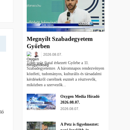
Megnyílt Szabadegyetem
Győrben
2026.08.07.
Több száz fiatal érkezett Győrbe a 11.
Szabadegyetemre. A háromnapos rendezvényen
közéleti, tudományos, kulturális és társadalmi
kérdésekről cserélnek eszmét a résztvevők,
miközben a szervezők...
Oxygen Media Híradó
2026.08.07.
2026.08.07.
oló
A Petz is figyelmeztet: