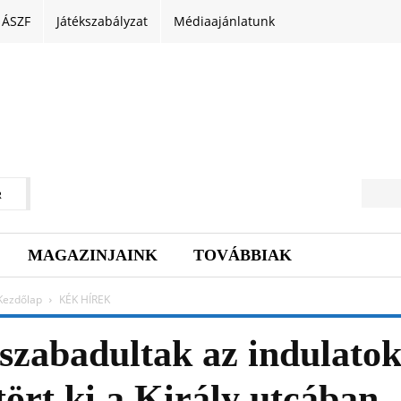
ÁSZF
Játékszabályzat
Médiaajánlatunk
R
MAGAZINJAINK
TOVÁBBIAK
Kezdőlap
KÉK HÍREK
lszabadultak az indulatok
ört ki a Király utcában