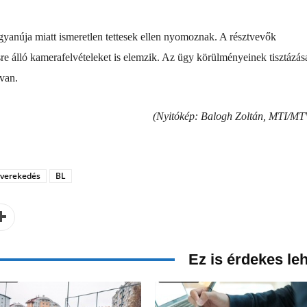
yanúja miatt ismeretlen tettesek ellen nyomoznak. A résztvevők
re álló kamerafelvételeket is elemzik. Az ügy körülményeinek tisztázás
 van.
(Nyitókép: Balogh Zoltán, MTI/MT
verekedés
BL
Ez is érdekes le