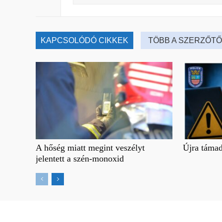
KAPCSOLÓDÓ CIKKEK
TÖBB A SZERZŐTŐ
A hőség miatt megint veszélyt
Újra támad
jelentett a szén-monoxid