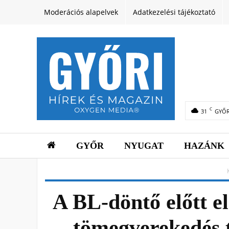
Moderációs alapelvek
Adatkezelési tájékoztató
C
31
GYŐ
GYŐR
NYUGAT
HAZÁNK
A BL-döntő előtt e
tömegverekedés t