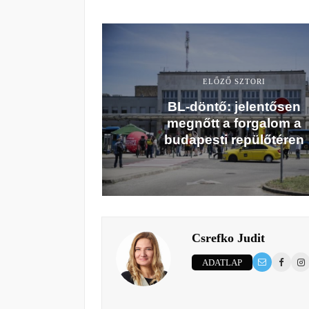
ELŐZŐ SZTORI
BL-döntő: jelentősen
megnőtt a forgalom a
budapesti repülőtéren
Csrefko Judit
ADATLAP