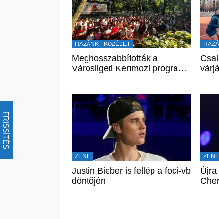
HAZÁNK - KÖZÉLET
HAZÁ
Meghosszabbították a
Csal
Városligeti Kertmozi progra…
várj
FRISSÍTÉS
ZENE
ZEN
Justin Bieber is fellép a foci-vb
Újra
döntőjén
Cher