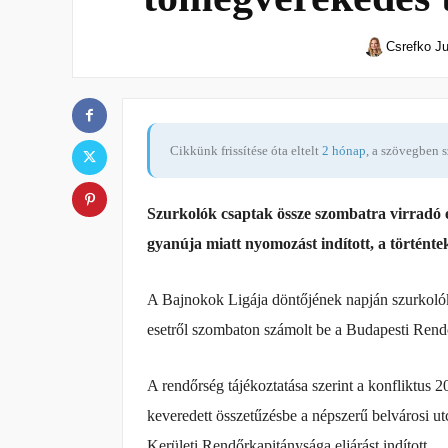
Csrefko Ju
Cikkünk frissítése óta eltelt
2 hónap
, a szövegben 
Szurkolók csaptak össze szombatra virradó 
gyanúja miatt nyomozást indított, a történte
A Bajnokok Ligája döntőjének napján szurkolók
esetről szombaton számolt be a Budapesti Rend
A rendőrség tájékoztatása szerint a konfliktus 2
keveredett összetűzésbe a népszerű belvárosi u
Kerületi Rendőrkapitánysága eljárást indított.