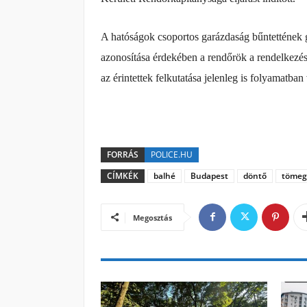
A hatóságok csoportos garázdaság bűntettének g
azonosítása érdekében a rendőrök a rendelkezés
az érintettek felkutatása jelenleg is folyamatban
FORRÁS
POLICE.HU
CÍMKÉK
balhé
Budapest
döntő
tömeg
Megosztás