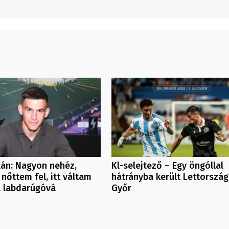
ilán: Nagyon nehéz,
Kl-selejtező – Egy öngóllal
 nőttem fel, itt váltam
hátrányba került Lettorszá
l labdarúgóvá
Győr