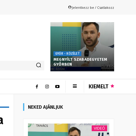
Jelentkezz be / Csatlakozz
GYŐR - KÖZÉLET
MEGNYÍLT SZABADEGYETEM
GYŐRBEN
KIEMELT
NEKED AJÁNLJUK
a
VIDEÓ