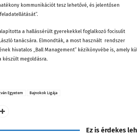
 hatékony kommunikációt tesz lehetővé, és jelentősen
eladatellátását”.
alapította a hallássérült gyerekekkel foglalkozó focisulit
 László tanácsára. Elmondták, a most használt rendszer
ének hivatalos „Ball Management” kézikönyvébe is, amely kü
a készült megoldásra.
stván Egyetem
Bajnokok Ligája
Ez is érdekes le