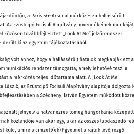
ája-döntőn, a Paris SG–Arsenal mérkőzésen hallássérült
okat. Az Ezüstcipő Focisuli Alapítvány növendékeinek munkáját
al közösen továbbfejlesztett „Look At Me” jelzőrendszer
 derült ki az egyetem tájékoztatásából.
kség volt ahhoz, hogy a hallássérült fiatalok megkapják ezt a
kommunikációs rendszer támogatta, amely lehetővé teszi a
tást a mérkőzés teljes időtartama alatt. A „Look At Me”
e László, az Ezüstcipő Focisuli Alapítvány alapítója dolgozta k
bbfejlesztésében a Széchenyi István Egyetem működött közre
l használt jelnyelv a hatvanezres tömeg hangorkánja közepet
rnak közlendője van akár egy, akár az összes labdaszedő fel
st küld, amire a címzett(ek) figyelmét a rajtuk lévő rezgő