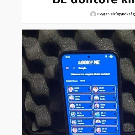
Oxygen Hirügynökség