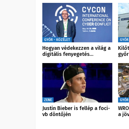
GYŐR - KÖZÉLET
GYŐR
Hogyan védekezzen a világ a
Kilő
digitális fenyegetés…
győr
ZENE
GYŐR
Justin Bieber is fellép a foci-
WRO:
vb döntőjén
a jö