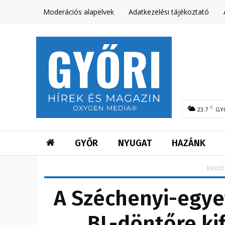
Moderációs alapelvek
Adatkezelési tájékoztató
C
23.7
GY
GYŐR
NYUGAT
HAZÁNK
Kezdő
A Széchenyi-egye
BL-döntőre ki