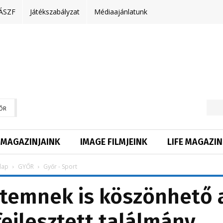
ÁSZF
Játékszabályzat
Médiaajánlatunk
ŐR
MAGAZINJAINK
IMAGE FILMJEINK
LIFE MAGAZIN
lap
GYŐR
Győr - Sport
temnek is köszönhető 
fejlesztett találmány