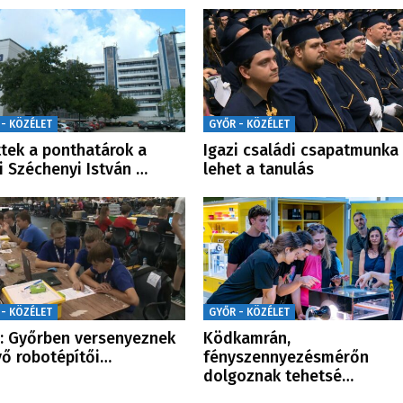
 - KÖZÉLET
GYŐR - KÖZÉLET
ttek a ponthatárok a
Igazi családi csapatmunka 
i Széchenyi István …
lehet a tanulás
 - KÖZÉLET
GYŐR - KÖZÉLET
 Győrben versenyeznek
Ködkamrán,
vő robotépítői…
fényszennyezésmérőn
dolgoznak tehetsé…