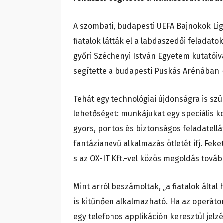
A szombati, budapesti UEFA Bajnokok Lig
fiatalok látták el a labdaszedői feladat
győri Széchenyi István Egyetem kutatóiv
segítette a budapesti Puskás Arénában –
Tehát egy technológiai újdonságra is szü
lehetőséget: munkájukat egy speciális 
gyors, pontos és biztonságos feladatellá
fantázianevű alkalmazás ötletét ifj. Feket
s az OX-IT Kft.-vel közös megoldás tová
Mint arról beszámoltak, „a fiatalok álta
is kitűnően alkalmazható. Ha az operáto
egy telefonos applikáción keresztül jelzé