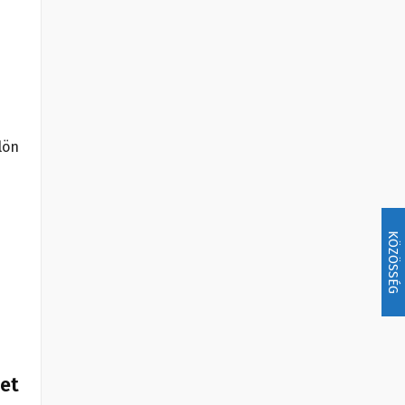
lön
KÖZÖSSÉG
het