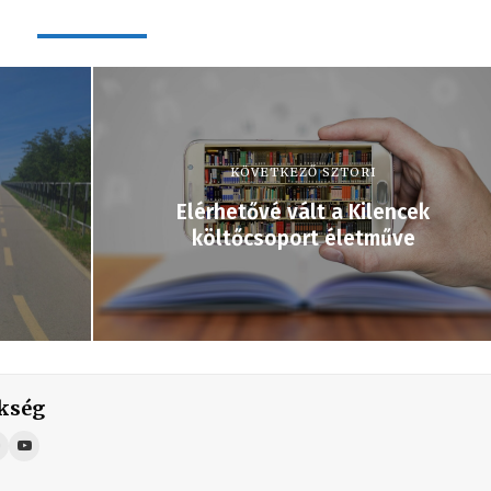
KÖVETKEZŐ SZTORI
Elérhetővé vált a Kilencek
költőcsoport életműve
kség