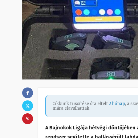
Cikkünk frissítése óta eltelt
2 hónap
, a sz
mára elavulhattak.
A Bajnokok Ligája hétvégi döntőjében 
rendszer segítette a hallássérült labd