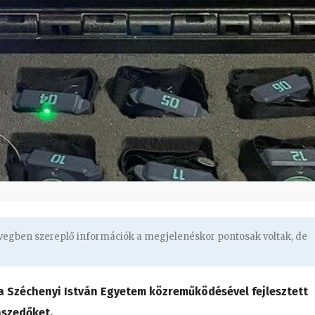
övegben szereplő információk a megjelenéskor pontosak voltak, de
a Széchenyi István Egyetem közreműködésével fejlesztett
aszedőket.