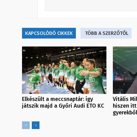
KAPCSOLÓDÓ CIKKEK
TÖBB A SZERZŐTŐL
Elkészült a meccsnaptár: így
Vitális M
játszik majd a Győri Audi ETO KC
hiszen itt
gyerekbő