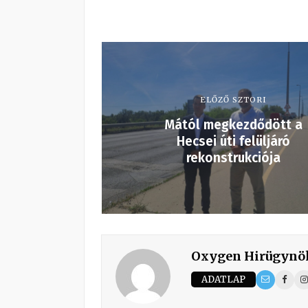
ELŐZŐ SZTORI
Mától megkezdődött a
Hecsei úti felüljáró
rekonstrukciója
Oxygen Hirügynö
ADATLAP