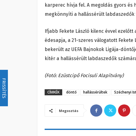
karperec hívja fel. A megoldás gyors és
megkönnyíti a hallássérült labdaszedők f
Ifjabb Fekete László kilenc évvel ezelőtt 
édesapja, a 21-szeres válogatott Fekete
bekerült az UEFA Bajnokok Ligája-döntőj
kitér a hallássérült labdaszedők számár
(Fotó: Ezüstcipő Focisuli Alapítvány)
FRISSÍTÉS
CÍMKÉK
döntő
hallássérültek
Széchenyi I
Megosztás