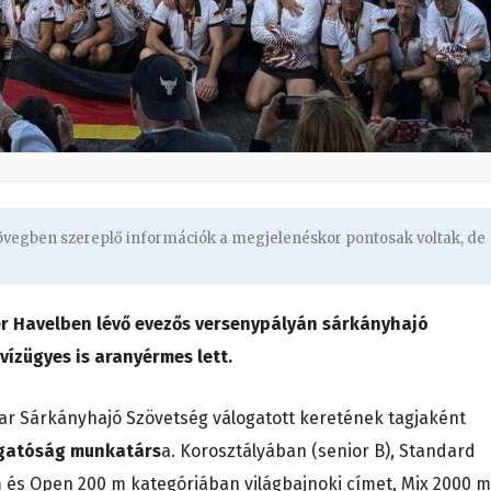
zövegben szereplő információk a megjelenéskor pontosak voltak, de
 Havelben lévő evezős versenypályán sárkányhajó
vízügyes is aranyérmes lett.
ar Sárkányhajó Szövetség válogatott keretének tagjaként
zgatóság munkatárs
a. Korosztályában (senior B), Standard
és Open 200 m kategóriában világbajnoki címet, Mix 2000 m