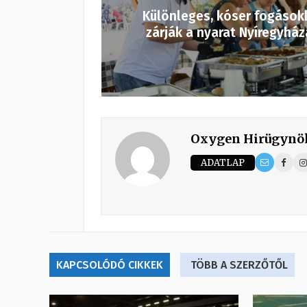
Különleges, kóser fogások
zárják a nyarat Nyíregyhá
Oxygen Hirügynö
ADATLAP
KAPCSOLÓDÓ CIKKEK
TÖBB A SZERZŐTŐL