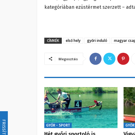
kategóriában ezüstérmet szerzett – adta 
CÍMKÉK
első hely
győri induló
magyar csa
Megosztás
FRISSÍTÉS
GYŐR - SPORT
GYŐR
Hét győri sportoló is
Vigy