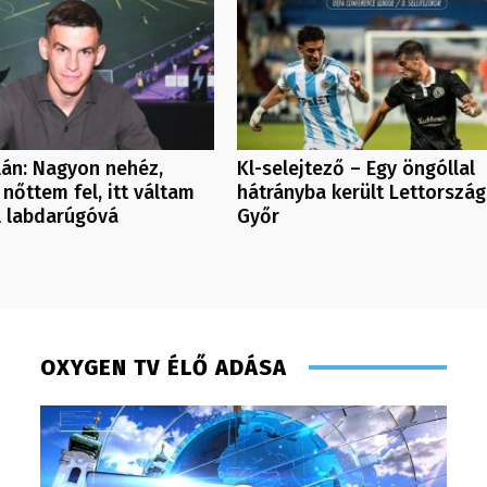
ilán: Nagyon nehéz,
Kl-selejtező – Egy öngóllal
 nőttem fel, itt váltam
hátrányba került Lettorszá
l labdarúgóvá
Győr
OXYGEN TV ÉLŐ ADÁSA