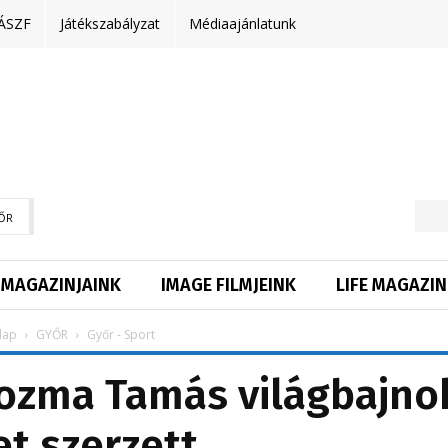
ÁSZF
Játékszabályzat
Médiaajánlatunk
ŐR
MAGAZINJAINK
IMAGE FILMJEINK
LIFE MAGAZIN
lap
GYŐR
Győr - Sport
Kozma Tamás világbajno
t szerzett