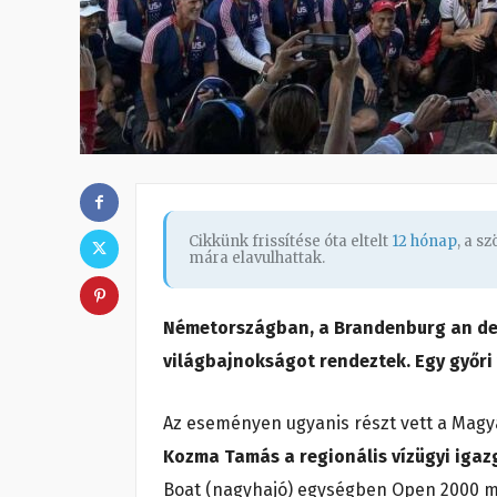
Cikkünk frissítése óta eltelt
12 hónap
, a s
mára elavulhattak.
Németországban, a Brandenburg an der
világbajnokságot rendeztek. Egy győri 
Az eseményen ugyanis részt vett a Magy
Kozma Tamás a regionális vízügyi iga
Boat (nagyhajó) egységben Open 2000 m 