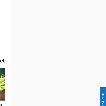
het
KÖZÖSSÉG
 a