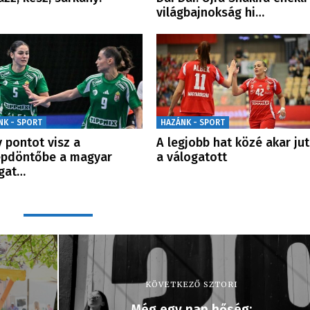
világbajnokság hi…
NK - SPORT
HAZÁNK - SPORT
 pontot visz a
A legjobb hat közé akar jut
épdöntőbe a magyar
a válogatott
gat…
KÖVETKEZŐ SZTORI
Még egy nap hőség: