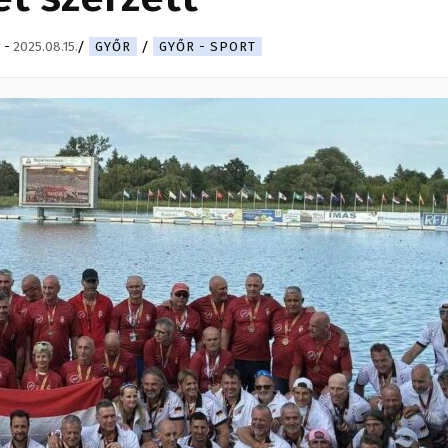
g
-
2025.08.15.
GYŐR
GYŐR - SPORT