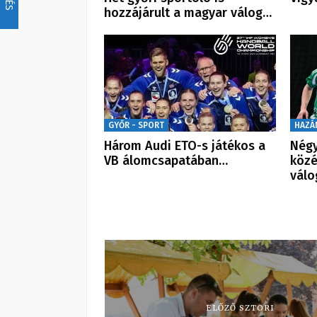
hozzájárult a magyar válog…
GYŐR - SPORT
HAZÁ
Három Audi ETO-s játékos a
Négy
VB álomcsapatában…
köz
válo
ELŐZŐ SZTORI