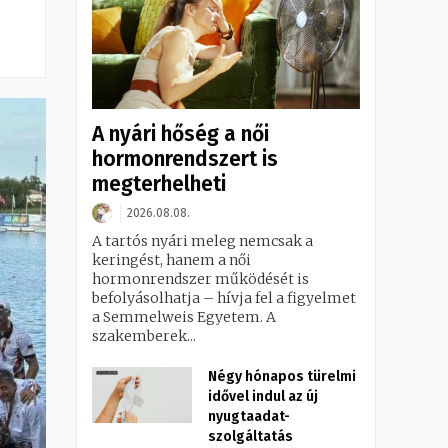
A nyári hőség a női
hormonrendszert is
megterhelheti
2026.08.08.
A tartós nyári meleg nemcsak a
keringést, hanem a női
hormonrendszer működését is
befolyásolhatja – hívja fel a figyelmet
a Semmelweis Egyetem. A
szakemberek...
Négy hónapos türelmi
idővel indul az új
nyugtaadat-
szolgáltatás