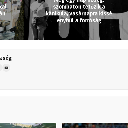
kal
szombaton tetőzik a
zán
kánikula, vasárnapra kissé
enyhül a forróság
kség