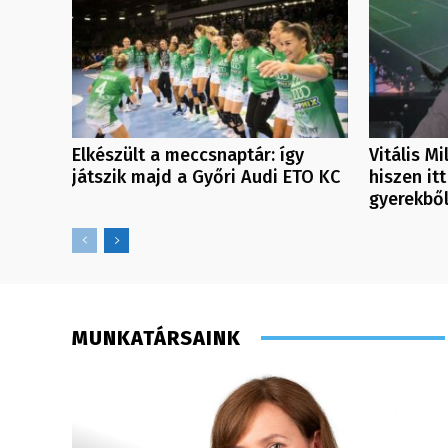
Elkészült a meccsnaptár: így
Vitális M
játszik majd a Győri Audi ETO KC
hiszen itt
gyerekbő
MUNKATÁRSAINK