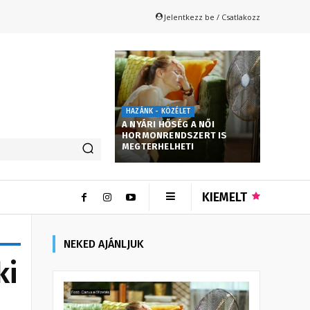
Jelentkezz be / Csatlakozz
HAZÁNK - KÖZÉLET
A NYÁRI HŐSÉG A NŐI
HORMONRENDSZERT IS
MEGTERHELHETI
KIEMELT
NEKED AJÁNLJUK
ki