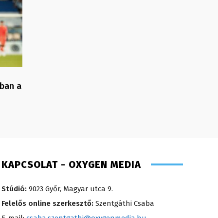
gban a
KAPCSOLAT - OXYGEN MEDIA
Stúdió:
9023 Győr, Magyar utca 9.
Felelős online szerkesztő:
Szentgáthi Csaba
E-mail:
csaba.szentgathi@oxygenmedia.hu