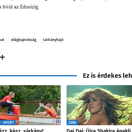
hírül az Éduvizig.
pat
világbajnokság
sárkányhajó
Ez is érdekes le
 - SPORT
ZENE
ázz, kész, sárkány!
Dai Dai: Újra Shakira énekli