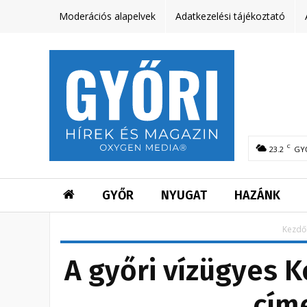
Moderációs alapelvek
Adatkezelési tájékoztató
C
23.2
GY
GYŐR
NYUGAT
HAZÁNK
Kezdő
A győri vízügyes 
címe