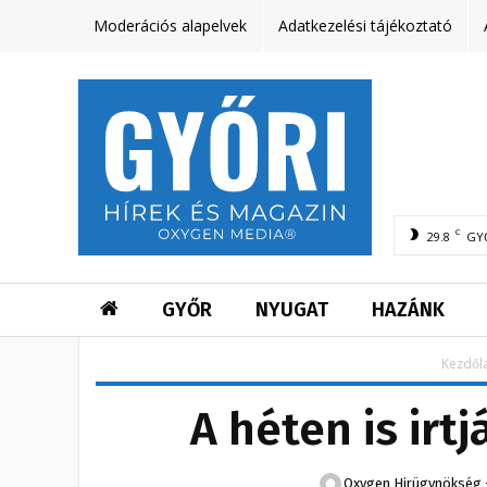
Moderációs alapelvek
Adatkezelési tájékoztató
C
29.8
GY
GYŐR
NYUGAT
HAZÁNK
Kezdől
A héten is irt
Oxygen Hirügynökség