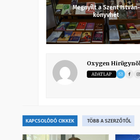
Megnyílt a Szent István-
könyvhét
Oxygen Hirügynö
ADATLAP
KAPCSOLÓDÓ CIKKEK
TÖBB A SZERZŐTŐL