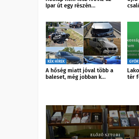
Ipar út egy részén…
csal
KÉK HÍREK
GYŐR
A hőség miatt jóval több a
Lako
baleset, még jobban k…
tér 
ELŐZŐ SZTORI