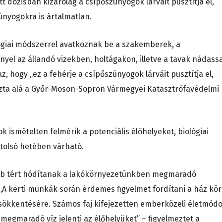
ott dózisban kizárólag a csípőszúnyogok lárváit pusztítja el,
nyogokra is ártalmatlan.
lógiai módszerrel avatkoznak be a szakemberek, a
yel az állandó vizekben, holtágakon, illetve a tavak nádassa
z, hogy „ez a fehérje a csípőszúnyogok lárváit pusztítja el,
zta alá a Győr-Moson-Sopron Vármegyei Katasztrófavédelmi
 ismételten felmérik a potenciális élőhelyeket, biológiai
tolsó hetében várható.
obb tért hódítanak a lakókörnyezetünkben megmaradó
„A kerti munkák során érdemes figyelmet fordítani a ház kör
kkentésére. Számos faj kifejezetten emberközeli életmódo
 megmaradó víz jelenti az élőhelyüket” – figyelmeztet a