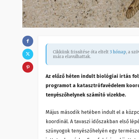
Cikkünk frissítése óta eltelt
3 hónap
, a sz
mára elavulhattak.
Az előző héten indult biológiai irtás f
programot a katasztrófavédelem koordi
tenyészőhelynek számító vizekbe.
Május második hetében indult el a közp
koordinál. A tavaszi időszakban első lépé
szúnyogok tenyészőhelyén egy természet