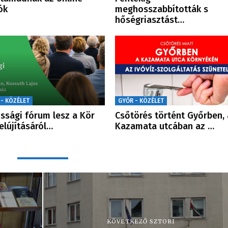
ók
meghosszabbították s
hőségriasztást…
 - KÖZÉLET
GYŐR - KÖZÉLET
ssági fórum lesz a Kör
Csőtörés történt Győrben, 
felújításáról…
Kazamata utcában az …
KÖVETKEZŐ SZTORI