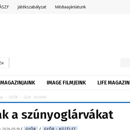
ÁSZF
Játékszabályzat
Médiaajánlatunk
ŐR
MAGAZINJAINK
IMAGE FILMJEINK
LIFE MAGAZIN
ap
GYŐR
Győr - Közélet
ják a szúnyoglárvákat
-
2026.05.19.
GYŐR
GYŐR - KÖZÉLET