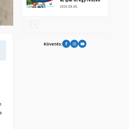
az Ipar út egy részén
2026.08.06.
Követés:
m
a