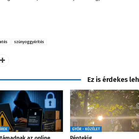
etés
szúnyoggyérítés
Ez is érdekes le
ÍREK
GYŐR - KÖZÉLET
 támadnak az online
Péntekig