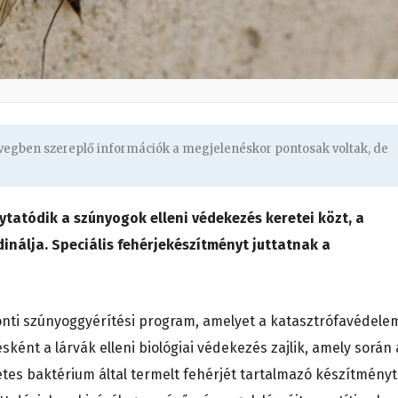
övegben szereplő információk a megjelenéskor pontosak voltak, de
olytatódik a szúnyogok elleni védekezés keretei közt, a
nálja. Speciális fehérjekészítményt juttatnak a
onti szúnyoggyérítési program, amelyet a katasztrófavédele
sként a lárvák elleni biológiai védekezés zajlik, amely során 
es baktérium által termelt fehérjét tartalmazó készítményt