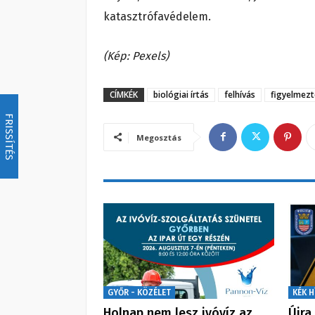
katasztrófavédelem.
(Kép: Pexels)
CÍMKÉK
biológiai írtás
felhívás
figyelmezt
FRISSÍTÉS
Megosztás
GYŐR - KÖZÉLET
KÉK H
Holnap nem lesz ivóvíz az
Újra