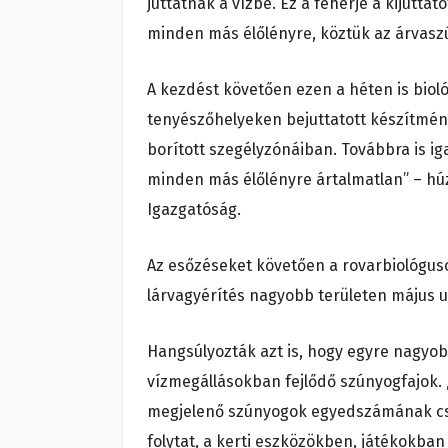
juttatnak a vízbe. Ez a fehérje a kijuttat
minden más élőlényre, köztük az árvaszú
A kezdést követően ezen a héten is bio
tenyészőhelyeken bejuttatott készítménn
borított szegélyzónáiban. Továbbra is iga
minden más élőlényre ártalmatlan” – hú
Igazgatóság.
Az esőzéseket követően a rovarbiológusok
lárvagyérítés nagyobb területen május u
Hangsúlyozták azt is, hogy egyre nagy
vízmegállásokban fejlődő szúnyogfajok. 
megjelenő szúnyogok egyedszámának csö
folytat, a kerti eszközökben, játékokban