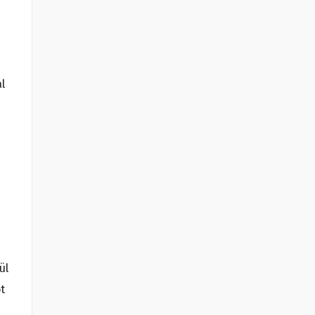
l
ül
t