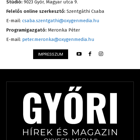
Stúdió:
9023 Győr, Magyar utca 9.
Felelős online szerkesztő:
Szentgáthi Csaba
E-mail:
csaba.szentgathi@oxygenmedia.hu
Programigazgató:
Meronka Péter
E-mail:
peter.meronka@oxygenmedia.hu
IMPRESSZUM