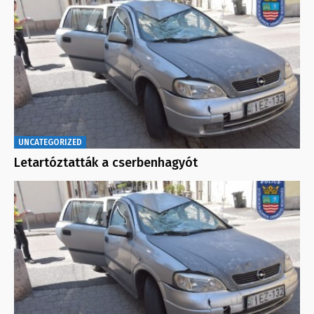
UNCATEGORIZED
Letartóztatták a cserbenhagyót