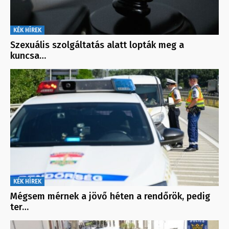
KÉK HÍREK
Szexuális szolgáltatás alatt lopták meg a
kuncsa…
KÉK HÍREK
Mégsem mérnek a jövő héten a rendőrök, pedig
ter…