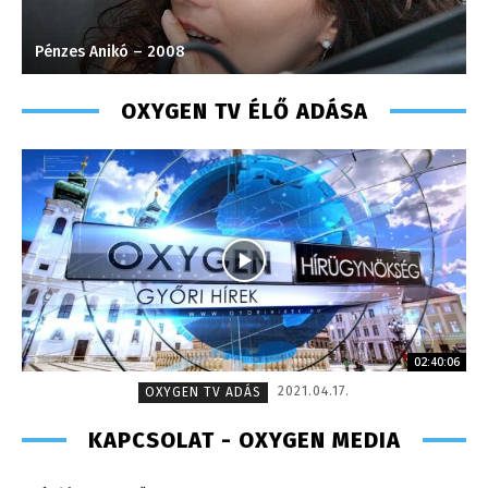
Pénzes Anikó – 2008
J
OXYGEN TV ÉLŐ ADÁSA
02:40:06
2021.04.17.
OXYGEN TV ADÁS
KAPCSOLAT - OXYGEN MEDIA