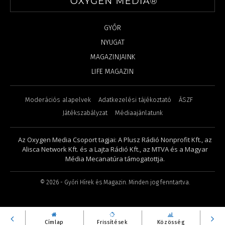
GYŐR
NYUGAT
MAGAZINJAINK
LIFE MAGAZIN
Moderációs alapelvek
Adatkezelési tájékoztató
ÁSZF
Játékszabályzat
Médiaajánlatunk
Az Oxygen Media Csoport tagjai: A Plusz Rádió Nonprofit Kft., az
Alisca Network Kft. és a Lajta Rádió Kft., az MTVA és a Magyar
Média Mecanatúra támogatottja.
©
2026
- Győri Hírek és Magazin. Minden jog fenntartva.
Címlap
Frissítések
Közösség