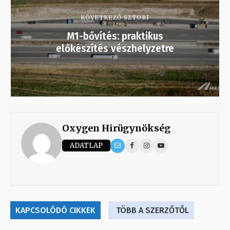
KÖVETKEZŐ SZTORI
M1-bővítés: praktikus
előkészítés vészhelyzetre
Oxygen Hirügynökség
ADATLAP
KAPCSOLÓDÓ CIKKEK
TÖBB A SZERZŐTŐL