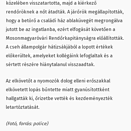
közelében visszatartotta, majd a kiérkező
rendőröknek a nőt átadták. A járőrök megállapították,
hogy a betörő a családi ház ablaküvegét megrongálva
jutott be az ingatlanba, ezért elfogását követően a
Mosonmagyaróvári Rendőrkapitányságra előállították.
A cseh állampolgár hátizsákjából a lopott értékek
előkerültek, amelyeket kollégáink lefoglaltak és a
sértett részére hiánytalanul visszaadtak.
Az elkövetőt a nyomozók dolog elleni erőszakkal
elkövetett lopás bűntette miatt gyanúsítottként
hallgatták ki, őrizetbe vették és kezdeményezték
letartóztatását.
(Fotó, forrás: police)