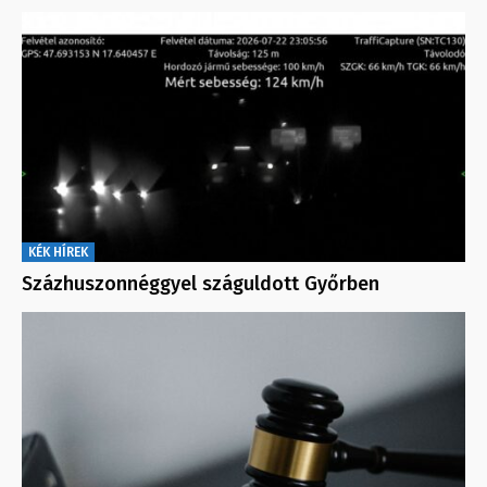
KÉK HÍREK
Százhuszonnéggyel száguldott Győrben