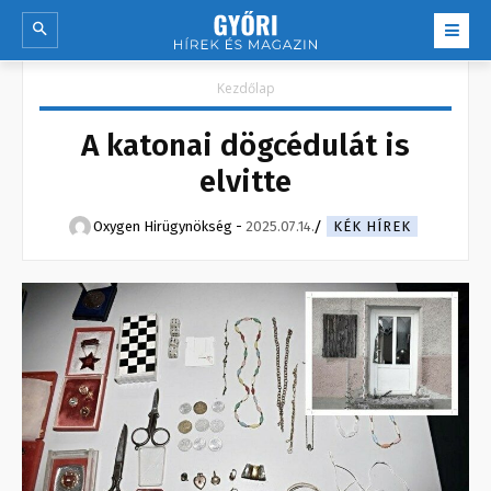
Kezdőlap
A katonai dögcédulát is
elvitte
Oxygen Hirügynökség
-
2025.07.14.
KÉK HÍREK