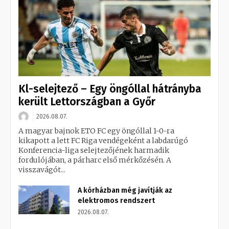
Kl-selejtező – Egy öngóllal hátrányba
került Lettországban a Győr
2026.08.07.
A magyar bajnok ETO FC egy öngóllal 1-0-ra
kikapott a lett FC Riga vendégeként a labdarúgó
Konferencia-liga selejtezőjének harmadik
fordulójában, a párharc első mérkőzésén. A
visszavágót...
A kórházban még javítják az
elektromos rendszert
2026.08.07.