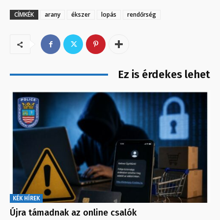
CÍMKÉK
arany
ékszer
lopás
rendőrség
Ez is érdekes lehet
KÉK HÍREK
Újra támadnak az online csalók