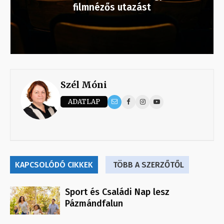
filmnézős utazást
Szél Móni
ADATLAP
KAPCSOLÓDÓ CIKKEK
TÖBB A SZERZŐTŐL
Sport és Családi Nap lesz
Pázmándfalun