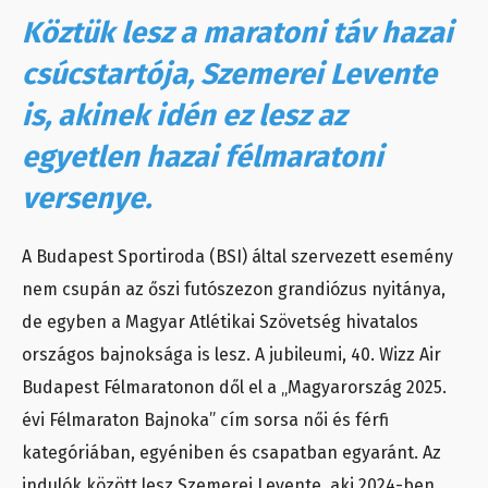
Köztük lesz a maratoni táv hazai
csúcstartója, Szemerei Levente
is, akinek idén ez lesz az
egyetlen hazai félmaratoni
versenye.
A Budapest Sportiroda (BSI) által szervezett esemény
nem csupán az őszi futószezon grandiózus nyitánya,
de egyben a Magyar Atlétikai Szövetség hivatalos
országos bajnoksága is lesz. A jubileumi, 40. Wizz Air
Budapest Félmaratonon dől el a „Magyarország 2025.
évi Félmaraton Bajnoka” cím sorsa női és férfi
kategóriában, egyéniben és csapatban egyaránt. Az
indulók között lesz Szemerei Levente, aki 2024-ben