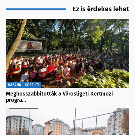
Ez is érdekes lehet
HAZÁNK - KÖZÉLET
Meghosszabbították a Városligeti Kertmozi
progra…