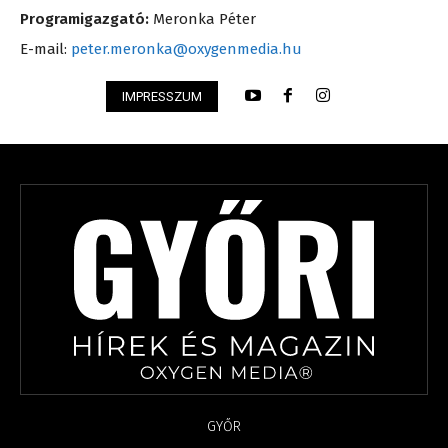
Programigazgató:
Meronka Péter
E-mail:
peter.meronka@oxygenmedia.hu
IMPRESSZUM
GYŐR