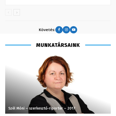
Követés:
MUNKATÁRSAINK
Szél Móni – szerkesztő-riporter – 2017
G