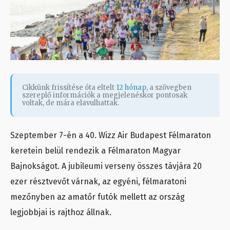
Cikkünk frissítése óta eltelt
12 hónap
, a szövegben
szereplő információk a megjelenéskor pontosak
voltak, de mára elavulhattak.
Szeptember 7-én a 40. Wizz Air Budapest Félmaraton
keretein belül rendezik a Félmaraton Magyar
Bajnokságot. A jubileumi verseny összes távjára 20
ezer résztvevőt várnak, az egyéni, félmaratoni
mezőnyben az amatőr futók mellett az ország
legjobbjai is rajthoz állnak.