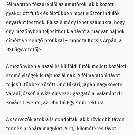
Félmaraton főszereplői az amatőrök, akik között
gyakorlott futók és életükben most először indulók
egyaránt lesznek. Plusz élmény lehet számukra, hogy
egy mezőnyben teljesíthetik a távot a magyar bajnoki
címért versengő profikkal – mondta Kocsis Árpád, a
BSI ügyvezetője.
A mezőnyben a hazai és külföldi futók mellett közéleti
személyiségek is rajthoz állnak. A félmaratoni távot
teljesíti többek között Ono Hikari, Japán nagykövete,
Váradi József, a Wizz Air vezérigazgatója, valamint dr.
Kovács Levente, az Óbudai Egyetem rektora.
A szervezők azokra is gondoltak, akik rövidebb távon
tennék próbára magukat. A 21,1 kilométeres távot