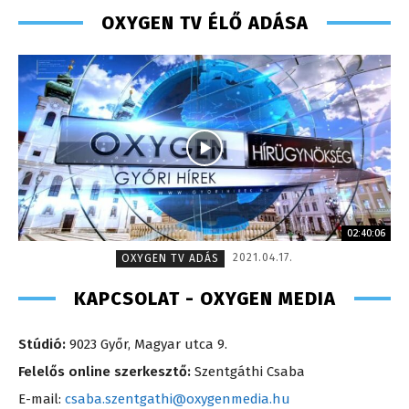
OXYGEN TV ÉLŐ ADÁSA
02:40:06
2021.04.17.
OXYGEN TV ADÁS
KAPCSOLAT - OXYGEN MEDIA
Stúdió:
9023 Győr, Magyar utca 9.
Felelős online szerkesztő:
Szentgáthi Csaba
E-mail:
csaba.szentgathi@oxygenmedia.hu