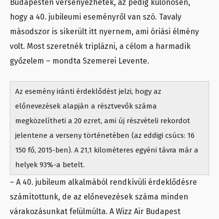
Budapesten versenyezhetek, az pedig különösen,
hogy a 40. jubileumi eseményről van szó. Tavaly
másodszor is sikerült itt nyernem, ami óriási élmény
volt. Most szeretnék triplázni, a célom a harmadik
győzelem – mondta Szemerei Levente.
Az esemény iránti érdeklődést jelzi, hogy az
előnevezések alapján a résztvevők száma
megközelítheti a 20 ezret, ami új részvételi rekordot
jelentene a verseny történetében (az eddigi csúcs: 16
150 fő, 2015-ben). A 21,1 kilométeres egyéni távra már a
helyek 93%-a betelt.
– A 40. jubileum alkalmából rendkívüli érdeklődésre
számítottunk, de az előnevezések száma minden
várakozásunkat felülmúlta. A Wizz Air Budapest