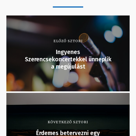
ELŐZŐ SZTORI
Ingyenes
Szerencsekoncertekkel ünneplik
a megújulást
KÖVETKEZŐ SZTORI
Érdemes betervezni egy