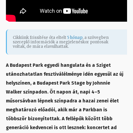
Cikkünk frissítése óta eltelt
5 hónap
, a szövegben
szereplő információk a megjelenéskor pontosak
voltak, de mára elavulhattak.
A Budapest Park egyedi hangulata és a Sziget
utánozhatatlan fesztiválélménye idén egyesül az új
helyszínen, a Budapest Park Stage by Johnnie
Walker színpadon. Öt napon át, napi 4–5
műsorsávban lépnek színpadra a hazai zenei élet
meghatározó előadói, akik már a Parkban is
többször bizonyítottak. A fellépők között több
generáció kedvencei is ott lesznek: koncertet ad