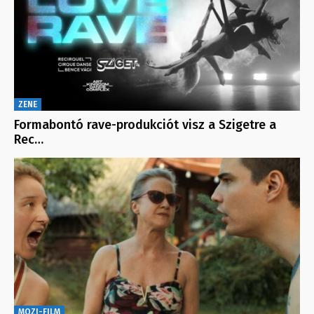
ZENE
Formabontó rave-produkciót visz a Szigetre a
Rec…
MOZI-FILM