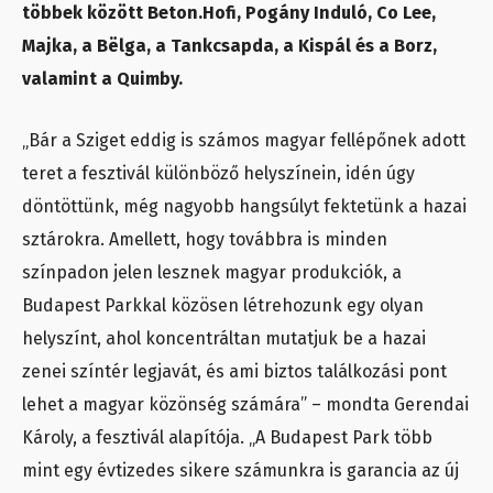
többek között Beton.Hofi, Pogány Induló, Co Lee,
Majka, a Bëlga, a Tankcsapda, a Kispál és a Borz,
valamint a Quimby.
„Bár a Sziget eddig is számos magyar fellépőnek adott
teret a fesztivál különböző helyszínein, idén úgy
döntöttünk, még nagyobb hangsúlyt fektetünk a hazai
sztárokra. Amellett, hogy továbbra is minden
színpadon jelen lesznek magyar produkciók, a
Budapest Parkkal közösen létrehozunk egy olyan
helyszínt, ahol koncentráltan mutatjuk be a hazai
zenei színtér legjavát, és ami biztos találkozási pont
lehet a magyar közönség számára” – mondta Gerendai
Károly, a fesztivál alapítója. „A Budapest Park több
mint egy évtizedes sikere számunkra is garancia az új