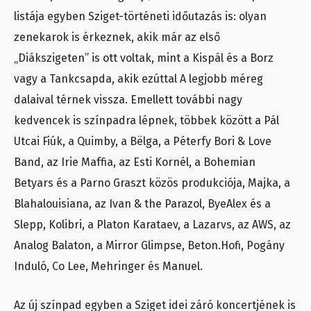
listája egyben Sziget-történeti időutazás is: olyan
zenekarok is érkeznek, akik már az első
„Diákszigeten” is ott voltak, mint a Kispál és a Borz
vagy a Tankcsapda, akik ezúttal A legjobb méreg
dalaival térnek vissza. Emellett további nagy
kedvencek is színpadra lépnek, többek között a Pál
Utcai Fiúk, a Quimby, a Bëlga, a Péterfy Bori & Love
Band, az Irie Maffia, az Esti Kornél, a Bohemian
Betyars és a Parno Graszt közös produkciója, Majka, a
Blahalouisiana, az Ivan & the Parazol, ByeAlex és a
Slepp, Kolibri, a Platon Karataev, a Lazarvs, az AWS, az
Analog Balaton, a Mirror Glimpse, Beton.Hofi, Pogány
Induló, Co Lee, Mehringer és Manuel.
Az új színpad egyben a Sziget idei záró koncertjének is