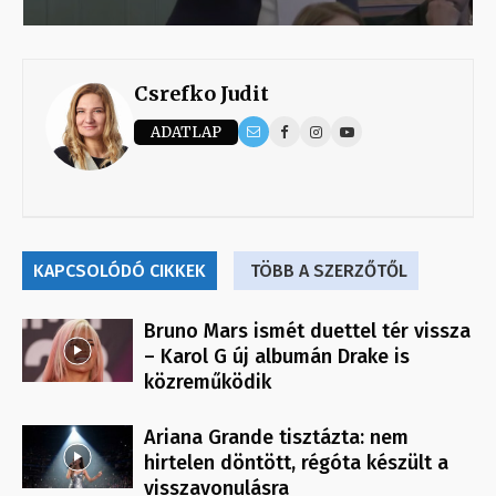
Csrefko Judit
ADATLAP
KAPCSOLÓDÓ CIKKEK
TÖBB A SZERZŐTŐL
Bruno Mars ismét duettel tér vissza
– Karol G új albumán Drake is
közreműködik
Ariana Grande tisztázta: nem
hirtelen döntött, régóta készült a
visszavonulásra