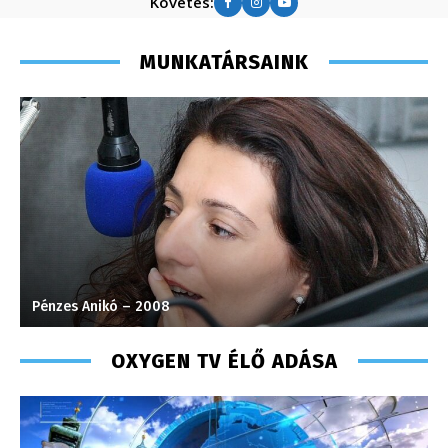
Követés:
MUNKATÁRSAINK
Pénzes Anikó – 2008
J
OXYGEN TV ÉLŐ ADÁSA