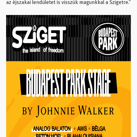
az éjszakai lendületet is visszük magunkkal a Szigetre.”