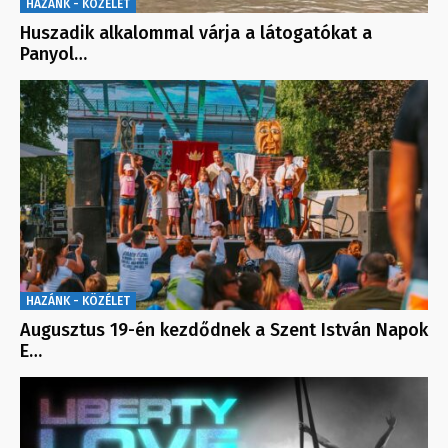
HAZÁNK - KÖZÉLET
Huszadik alkalommal várja a látogatókat a
Panyol…
HAZÁNK - KÖZÉLET
Augusztus 19-én kezdődnek a Szent István Napok
E…