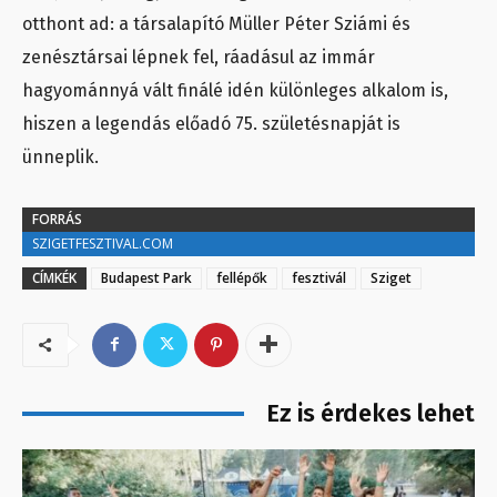
otthont ad: a társalapító Müller Péter Sziámi és
zenésztársai lépnek fel, ráadásul az immár
hagyománnyá vált finálé idén különleges alkalom is,
hiszen a legendás előadó 75. születésnapját is
ünneplik.
FORRÁS
SZIGETFESZTIVAL.COM
CÍMKÉK
Budapest Park
fellépők
fesztivál
Sziget
Ez is érdekes lehet