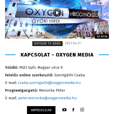
02:40:06
2021.04.17.
OXYGEN TV ADÁS
KAPCSOLAT - OXYGEN MEDIA
Stúdió:
9023 Győr, Magyar utca 9.
Felelős online szerkesztő:
Szentgáthi Csaba
E-mail:
csaba.szentgathi@oxygenmedia.hu
Programigazgató:
Meronka Péter
E-mail:
peter.meronka@oxygenmedia.hu
IMPRESSZUM