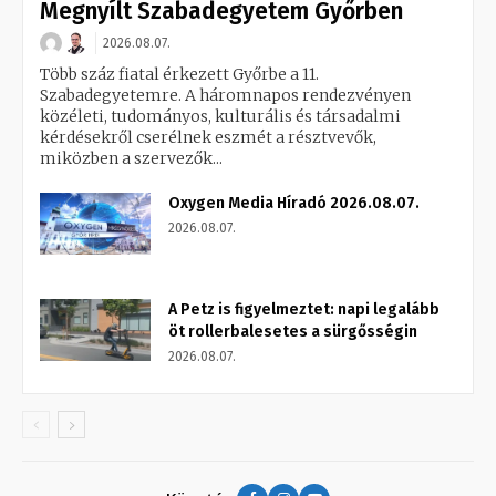
Megnyílt Szabadegyetem Győrben
2026.08.07.
Több száz fiatal érkezett Győrbe a 11.
Szabadegyetemre. A háromnapos rendezvényen
közéleti, tudományos, kulturális és társadalmi
kérdésekről cserélnek eszmét a résztvevők,
miközben a szervezők...
Oxygen Media Híradó 2026.08.07.
2026.08.07.
A Petz is figyelmeztet: napi legalább
öt rollerbalesetes a sürgősségin
2026.08.07.