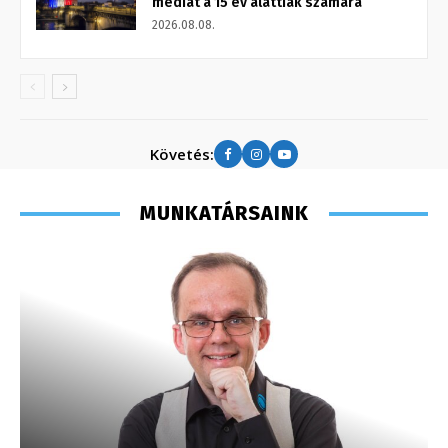
médiát a 15 év alattiak számára
2026.08.08.
Követés:
MUNKATÁRSAINK