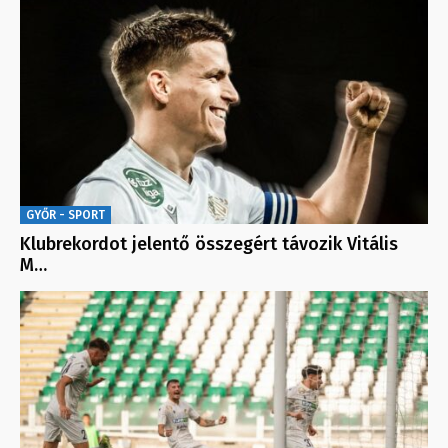
GYŐR - SPORT
Klubrekordot jelentő összegért távozik Vitális
M…