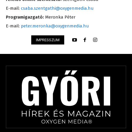
E-mail:
csaba.szentgathi@oxygenmedia.hu
Programigazgató:
Meronka Péter
E-mail:
peter.meronka@oxygenmedia.hu
IMPRESSZUM