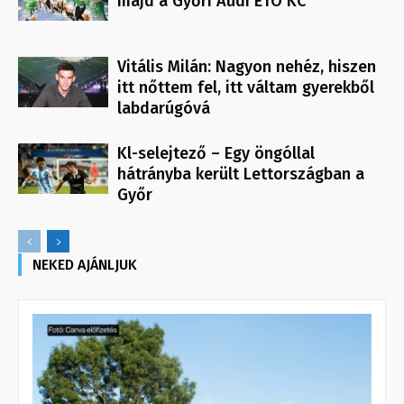
majd a Győri Audi ETO KC
Vitális Milán: Nagyon nehéz, hiszen
itt nőttem fel, itt váltam gyerekből
labdarúgóvá
Kl-selejtező – Egy öngóllal
hátrányba került Lettországban a
Győr
NEKED AJÁNLJUK