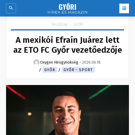
Kezdőlap
GYŐR
A mexikói Efraín Juárez lett
az ETO FC Győr vezetőedzője
Oxygen Hirügynökség
-
2026.06.18.
GYŐR
GYŐR - SPORT