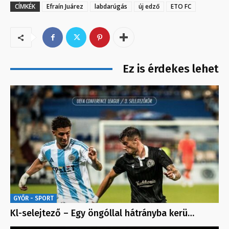
CÍMKÉK
Efraín Juárez
labdarúgás
új edző
ETO FC
Ez is érdekes lehet
GYŐR - SPORT
Kl-selejtező – Egy öngóllal hátrányba kerü…