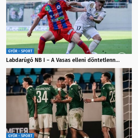
GYŐR - SPORT
Labdarúgó NB I – A Vasas elleni döntetlenn…
GYŐR - SPORT