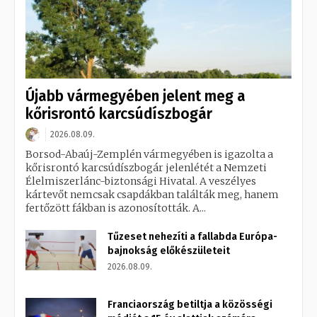
Újabb vármegyében jelent meg a
kőrisrontó karcsúdíszbogár
2026.08.09.
Borsod-Abaúj-Zemplén vármegyében is igazolta a
kőrisrontó karcsúdíszbogár jelenlétét a Nemzeti
Élelmiszerlánc-biztonsági Hivatal. A veszélyes
kártevőt nemcsak csapdákban találták meg, hanem
fertőzött fákban is azonosították. A...
Tűzeset nehezíti a fallabda Európa-
bajnokság előkészületeit
2026.08.09.
Franciaország betiltja a közösségi