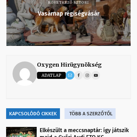
KÖVETKEZŐ SZTORI
Vasárnap régiségvásár
Oxygen Hirügynökség
ADATLAP
KAPCSOLÓDÓ CIKKEK
TÖBB A SZERZŐTŐL
Elkészült a meccsnaptár: így játszik