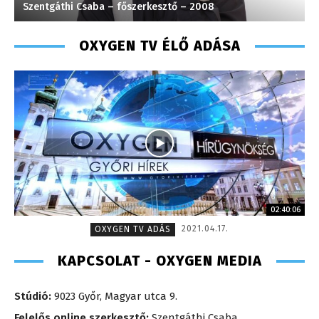
Szentgáthi Csaba – főszerkesztő – 2008
K
OXYGEN TV ÉLŐ ADÁSA
02:40:06
2021.04.17.
OXYGEN TV ADÁS
KAPCSOLAT - OXYGEN MEDIA
Stúdió:
9023 Győr, Magyar utca 9.
Felelős online szerkesztő:
Szentgáthi Csaba