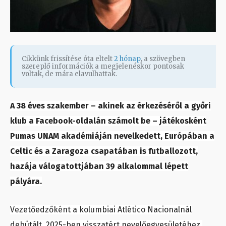
Cikkünk frissítése óta eltelt
2 hónap
, a szövegben
szereplő információk a megjelenéskor pontosak
voltak, de mára elavulhattak.
A 38 éves szakember – akinek az érkezéséről a győri
klub a Facebook-oldalán számolt be – játékosként
Pumas UNAM akadémiáján nevelkedett, Európában a
Celtic és a Zaragoza csapatában is futballozott,
hazája válogatottjában 39 alkalommal lépett
pályára.
Vezetőedzőként a kolumbiai Atlético Nacionalnál
debütált, 2025-ben visszatért nevelőegyesületéhez,