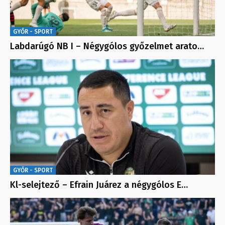
GYŐR - SPORT
Labdarúgó NB I – Négygólos győzelmet arato…
GYŐR - SPORT
Kl-selejtező – Efrain Juárez a négygólos E…