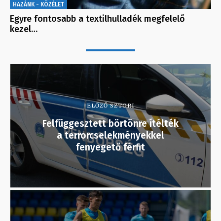
HAZÁNK - KÖZÉLET
Egyre fontosabb a textilhulladék megfelelő
kezel…
ELŐZŐ SZTORI
Felfüggesztett börtönre ítélték
a terrorcselekményekkel
fenyegető férfit