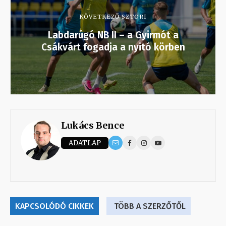
KÖVETKEZŐ SZTORI
Labdarúgó NB II – a Gyirmót a
Csákvárt fogadja a nyitó körben
Lukács Bence
ADATLAP
KAPCSOLÓDÓ CIKKEK
TÖBB A SZERZŐTŐL