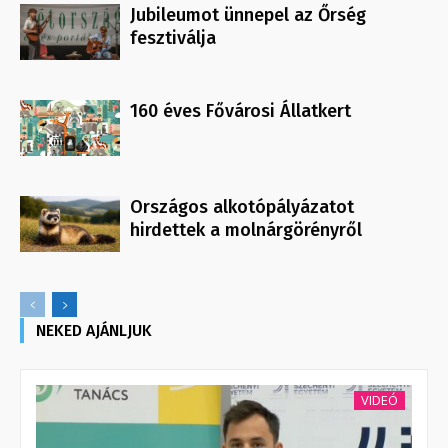
Jubileumot ünnepel az Őrség
fesztiválja
160 éves Fővárosi Állatkert
Országos alkotópályázatot
hirdettek a molnárgörényről
NEKED AJÁNLJUK
VIDEÓ