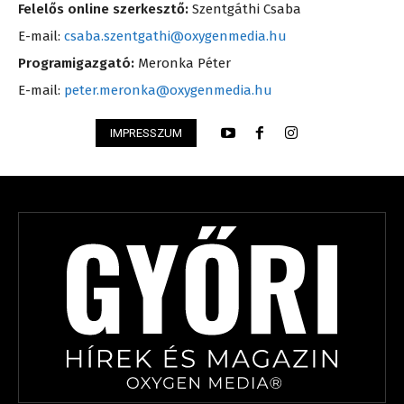
Felelős online szerkesztő:
Szentgáthi Csaba
E-mail:
csaba.szentgathi@oxygenmedia.hu
Programigazgató:
Meronka Péter
E-mail:
peter.meronka@oxygenmedia.hu
IMPRESSZUM