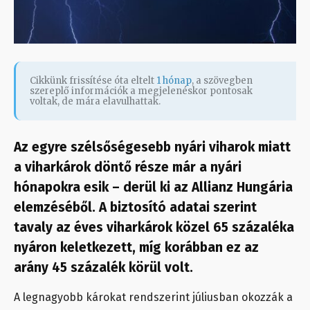
Cikkünk frissítése óta eltelt
1 hónap
, a szövegben
szereplő információk a megjelenéskor pontosak
voltak, de mára elavulhattak.
Az egyre szélsőségesebb nyári viharok miatt
a viharkárok döntő része már a nyári
hónapokra esik – derül ki az Allianz Hungária
elemzéséből. A biztosító adatai szerint
tavaly az éves viharkárok közel 65 százaléka
nyáron keletkezett, míg korábban ez az
arány 45 százalék körül volt.
A legnagyobb károkat rendszerint júliusban okozzák a