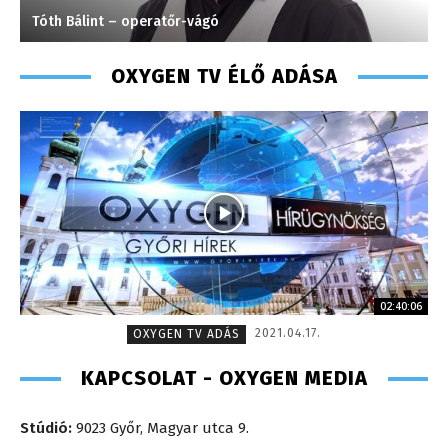
Molek Csongor – műsorvezető – 2020
S
OXYGEN TV ÉLŐ ADÁSA
02:40:06
2021.04.17.
OXYGEN TV ADÁS
KAPCSOLAT - OXYGEN MEDIA
Stúdió:
9023 Győr, Magyar utca 9.