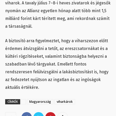
viharok. A tavaly július 7–8-i heves zivatarok és jégesők
nyomán az Allianz egyetlen hónap alatt több mint 1,5
milliárd forint kárt térített meg, ami rekordnak számít
a társaságnál.
A biztosító arra figyelmeztet, hogy a viharszezon előtt
érdemes átvizsgálni a tetőt, az ereszcsatornákat és a
kültéri rögzítéseket, valamint biztonságba helyezni a
szabadban lévő tárgyakat. Emellett fontos
rendszeresen felülvizsgálni a lakásbiztosítást is, hogy
az fedezetet nyújtson az ingatlan és az ingóságok
aktuális értékére.
CÍMKÉK
Magyarország
viharkárok