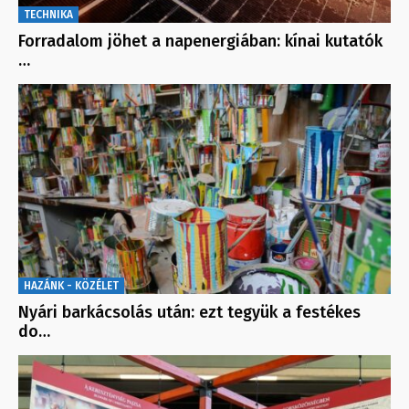
TECHNIKA
Forradalom jöhet a napenergiában: kínai kutatók
…
HAZÁNK - KÖZÉLET
Nyári barkácsolás után: ezt tegyük a festékes
do…