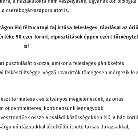
ekre, a háziállatokra nem veszélyesek, ugyanakkor biológiai
 a cserebogár-szaporulatot is.
on élő féltucatnyi faj irtása felesleges, ráadásul az óri
rtéke 50 ezer forint, elpusztításuk éppen ezért törvényte
is!
lat pusztulását okozza, amikor a felesleges pánikkeltés
i felkészültséggel végző rovarirtók tömegesen mérgezik le 
részt termetesek és látványos megjelenésűek, az óriás
m öt centiméteres, kontinensünk legnagyobb
évesztendőek össze a családi közösségekben élő, a ház körül
-sárga mintázatukkal jól elkülöníthető társas darazsakkal,