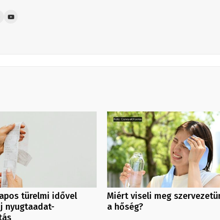
pos türelmi idővel
Miért viseli meg szervezetü
új nyugtaadat-
a hőség?
tás