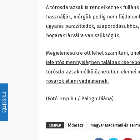
A tőrösdarazsak is rendelkeznek fullán
használják, mérgük pedig nem fájdalomk
ugyanis parazitoidok, szaporodásukhoz
bogarak lárváira van szükségük.
Megjelenésükre ott lehet számítani, aho
jelentős mennyiségben találnak cserebog
tőrösdarazsak nélkülözhetetlen elemei a 
rovarok elleni védelmének.
FRISSÍTÉS
(Fotó: knp.hu / Balogh Diána)
CÍMKÉK
lódarázs
Magyar Madártani és Termé