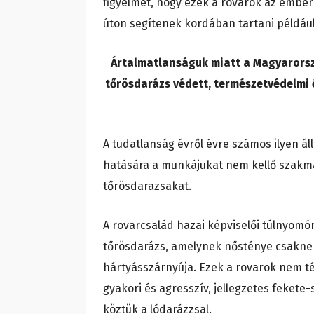
figyelmet, hogy ezek a rovarok az ember
úton segítenek kordában tartani például
Ártalmatlanságuk miatt a Magyarország
tőrösdarázs védett, természetvédelmi é
A tudatlanság évről évre számos ilyen ál
hatására a munkájukat nem kellő szakma
tőrösdarazsakat.
A rovarcsalád hazai képviselői túlnyomó
tőrösdarázs, amelynek nősténye csakne
hártyásszárnyúja. Ezek a rovarok nem t
gyakori és agresszív, jellegzetes fekete
köztük a lódarázzsal.