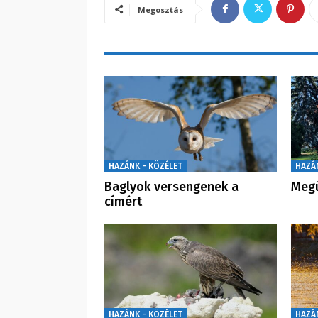
Megosztás
HAZÁNK - KÖZÉLET
HAZÁ
Baglyok versengenek a
Megú
címért
HAZÁNK - KÖZÉLET
HAZÁ