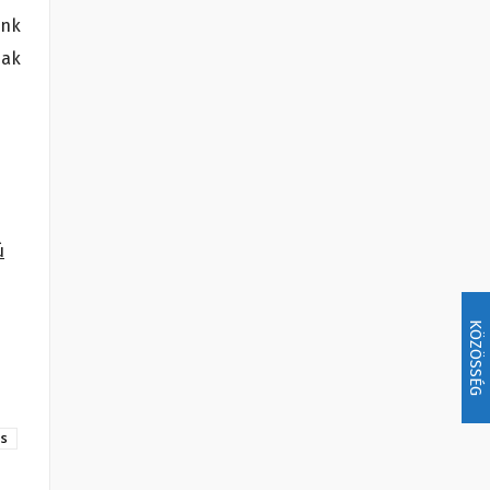
ünk
sak
ú
KÖZÖSSÉG
zs