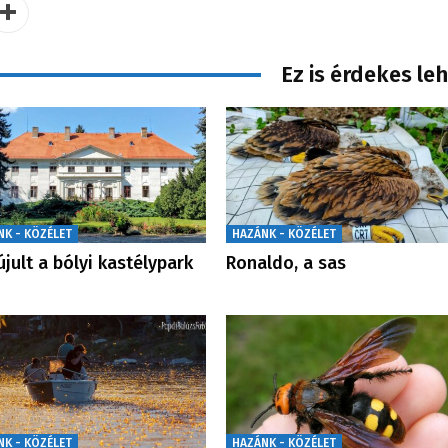
Ez is érdekes le
NK - KÖZÉLET
HAZÁNK - KÖZÉLET
jult a bólyi kastélypark
Ronaldo, a sas
NK - KÖZÉLET
HAZÁNK - KÖZÉLET