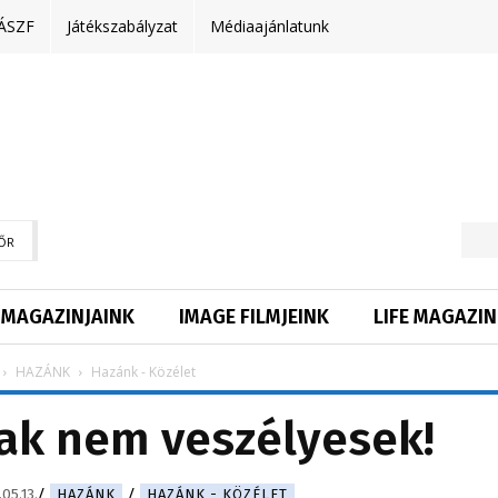
ÁSZF
Játékszabályzat
Médiaajánlatunk
ŐR
MAGAZINJAINK
IMAGE FILMJEINK
LIFE MAGAZIN
HAZÁNK
Hazánk - Közélet
ak nem veszélyesek!
05.13.
HAZÁNK
HAZÁNK - KÖZÉLET