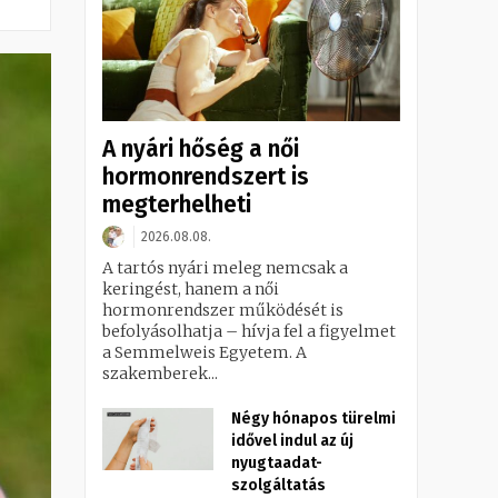
A nyári hőség a női
hormonrendszert is
megterhelheti
2026.08.08.
A tartós nyári meleg nemcsak a
keringést, hanem a női
hormonrendszer működését is
befolyásolhatja – hívja fel a figyelmet
a Semmelweis Egyetem. A
szakemberek...
Négy hónapos türelmi
idővel indul az új
nyugtaadat-
szolgáltatás