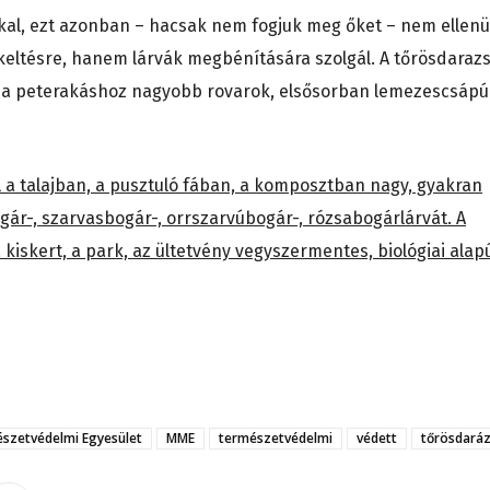
kkal, ezt azonban – hacsak nem fogjuk meg őket – nem ellen
eltésre, hanem lárvák megbénítására szolgál. A tőrösdaraz
, a peterakáshoz nagyobb rovarok, elsősorban lemezescsápú
l a talajban, a pusztuló fában, a komposztban nagy, gyakran
ár-, szarvasbogár-, orrszarvúbogár-, rózsabogárlárvát. A
kiskert, a park, az ültetvény vegyszermentes, biológiai alap
szetvédelmi Egyesület
MME
természetvédelmi
védett
tőrösdará