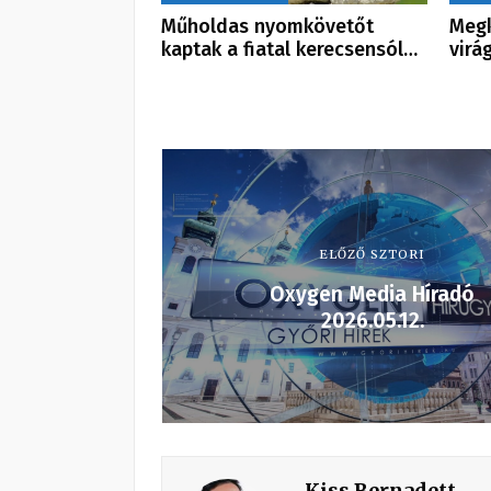
Műholdas nyomkövetőt
Megk
kaptak a fiatal kerecsensól…
virá
ELŐZŐ SZTORI
Oxygen Media Híradó
2026.05.12.
Kiss Bernadett