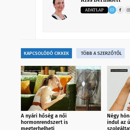
ADATLAP
KAPCSOLÓDÓ CIKKEK
TÖBB A SZERZŐTŐL
A nyári hőség a női
Négy hóna
hormonrendszert is
indul az 
megterhelheti
szolgálta