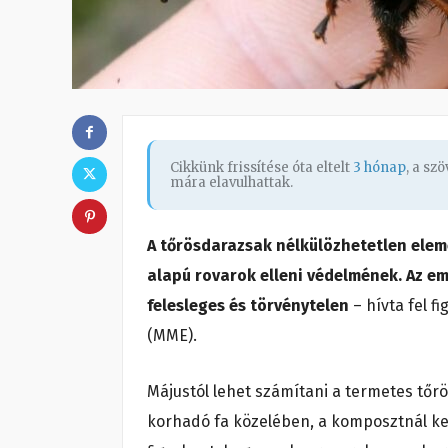
Cikkünk frissítése óta eltelt
3 hónap
, a sz
mára elavulhattak.
A tőrösdarazsak nélkülözhetetlen eleme
alapú rovarok elleni védelmének. Az em
felesleges és törvénytelen
– hívta fel 
(MME).
Májustól lehet számítani a termetes tőr
korhadó fa közelében, a komposztnál ker