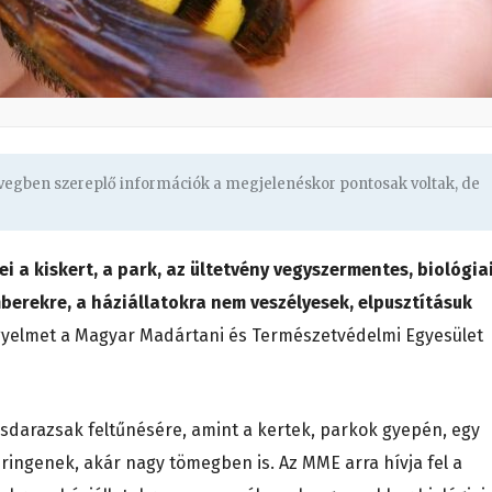
övegben szereplő információk a megjelenéskor pontosak voltak, de
i a kiskert, a park, az ültetvény vegyszermentes, biológia
berekre, a háziállatokra nem veszélyesek, elpusztításuk
figyelmet a Magyar Madártani és Természetvédelmi Egyesület
ösdarazsak feltűnésére, amint a kertek, parkok gyepén, egy
ingenek, akár nagy tömegben is. Az MME arra hívja fel a