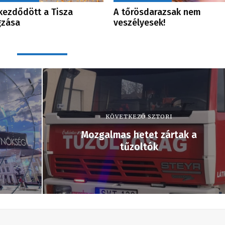
ezdődött a Tisza
A tőrösdarazsak nem
gzása
veszélyesek!
KÖVETKEZŐ SZTORI
Mozgalmas hetet zártak a
tűzoltók