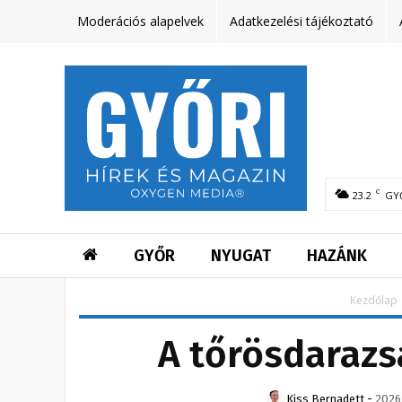
Moderációs alapelvek
Adatkezelési tájékoztató
C
23.2
GY
GYŐR
NYUGAT
HAZÁNK
Kezdőlap
A tőrösdarazs
Kiss Bernadett
-
2026.