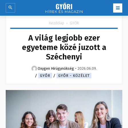
Kezdőlap
GYŐR
A világ legjobb ezer
egyeteme közé juzott a
Széchenyi
Oxygen Hirügynökség
-
2026.06.09.
GYŐR
GYŐR - KÖZÉLET