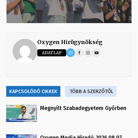
Oxygen Hirügynökség
ADATLAP
KAPCSOLÓDÓ CIKKEK
TÖBB A SZERZŐTŐL
Megnyílt Szabadegyetem Győrben
Oxygen Media Híradó 2026.08.07.