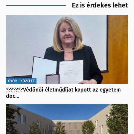
Ez is érdekes lehet
GYŐR - KÖZÉLET
???????Védőnői életműdíjat kapott az egyetem
doc…