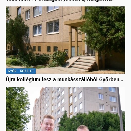
GYŐR - KÖZÉLET
Újra kollégium lesz a munkásszállóból Győrben…