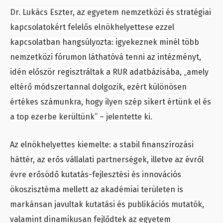
Dr. Lukács Eszter, az egyetem nemzetközi és stratégiai
kapcsolatokért felelős elnökhelyettese ezzel
kapcsolatban hangsúlyozta: igyekeznek minél több
nemzetközi fórumon láthatóvá tenni az intézményt,
idén először regisztráltak a RUR adatbázisába, „amely
eltérő módszertannal dolgozik, ezért különösen
értékes számunkra, hogy ilyen szép sikert értünk el és
a top ezerbe kerültünk” – jelentette ki.
Az elnökhelyettes kiemelte: a stabil finanszírozási
háttér, az erős vállalati partnerségek, illetve az évről
évre erősödő kutatás-fejlesztési és innovációs
ökoszisztéma mellett az akadémiai területen is
markánsan javultak kutatási és publikációs mutatók,
valamint dinamikusan fejlődtek az egyetem