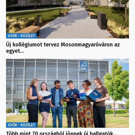
GYŐR - KÖZÉLET
Új kollégiumot tervez Mosonmagyaróváron az
egyet…
GYŐR - KÖZÉLET
Több mint 70 országból jönnek új hallgatók…