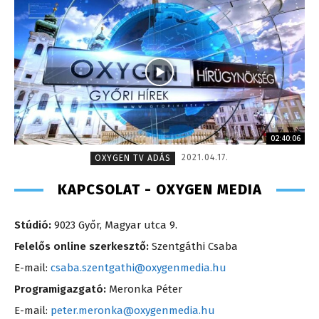
02:40:06
2021.04.17.
OXYGEN TV ADÁS
KAPCSOLAT - OXYGEN MEDIA
Stúdió:
9023 Győr, Magyar utca 9.
Felelős online szerkesztő:
Szentgáthi Csaba
E-mail:
csaba.szentgathi@oxygenmedia.hu
Programigazgató:
Meronka Péter
E-mail:
peter.meronka@oxygenmedia.hu