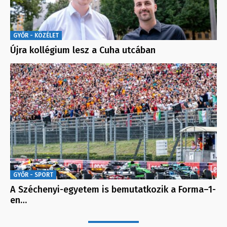
GYŐR - KÖZÉLET
Újra kollégium lesz a Cuha utcában
GYŐR - SPORT
A Széchenyi-egyetem is bemutatkozik a Forma–1-
en…