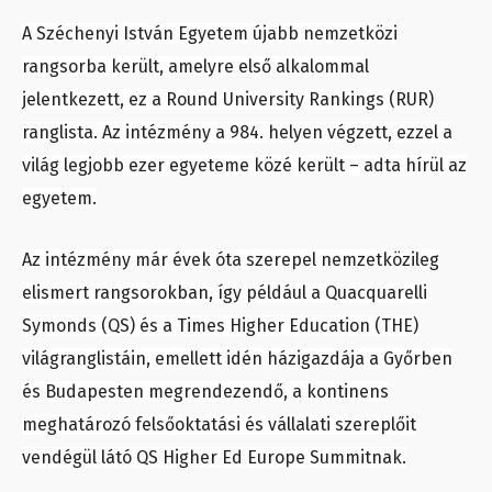
A Széchenyi István Egyetem újabb nemzetközi
rangsorba került, amelyre első alkalommal
jelentkezett, ez a Round University Rankings (RUR)
ranglista. Az intézmény a 984. helyen végzett, ezzel a
világ legjobb ezer egyeteme közé került – adta hírül az
egyetem.
Az intézmény már évek óta szerepel nemzetközileg
elismert rangsorokban, így például a Quacquarelli
Symonds (QS) és a Times Higher Education (THE)
világranglistáin, emellett idén házigazdája a Győrben
és Budapesten megrendezendő, a kontinens
meghatározó felsőoktatási és vállalati szereplőit
vendégül látó QS Higher Ed Europe Summitnak.