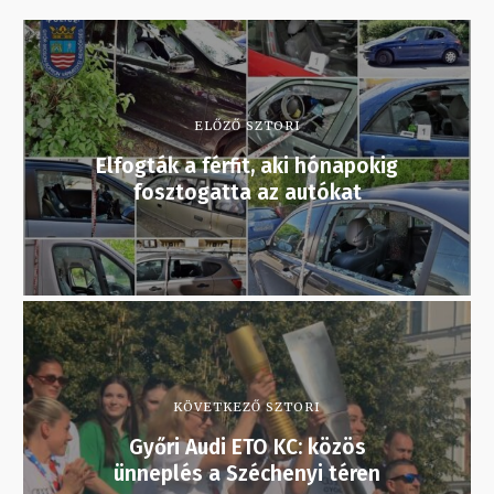
ELŐZŐ SZTORI
Elfogták a férfit, aki hónapokig
fosztogatta az autókat
KÖVETKEZŐ SZTORI
Győri Audi ETO KC: közös
ünneplés a Széchenyi téren