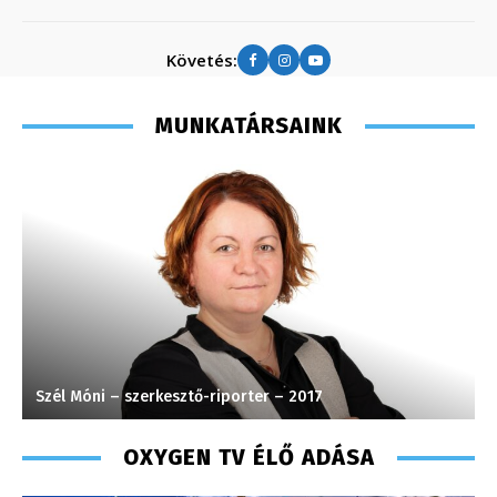
Követés:
MUNKATÁRSAINK
Szél Móni – szerkesztő-riporter – 2017
S
OXYGEN TV ÉLŐ ADÁSA