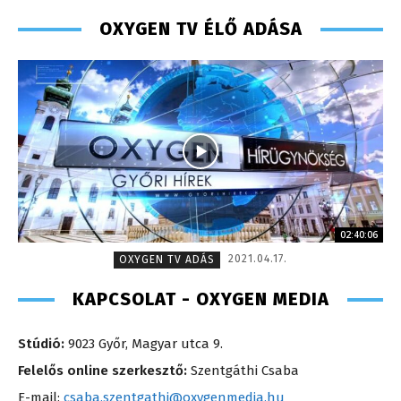
OXYGEN TV ÉLŐ ADÁSA
02:40:06
2021.04.17.
OXYGEN TV ADÁS
KAPCSOLAT - OXYGEN MEDIA
Stúdió:
9023 Győr, Magyar utca 9.
Felelős online szerkesztő:
Szentgáthi Csaba
E-mail:
csaba.szentgathi@oxygenmedia.hu