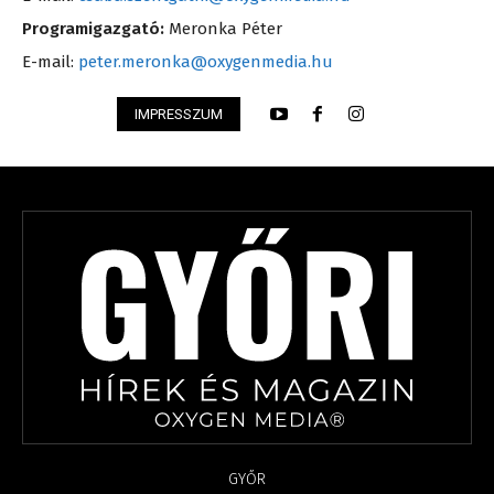
Programigazgató:
Meronka Péter
E-mail:
peter.meronka@oxygenmedia.hu
IMPRESSZUM
GYŐR