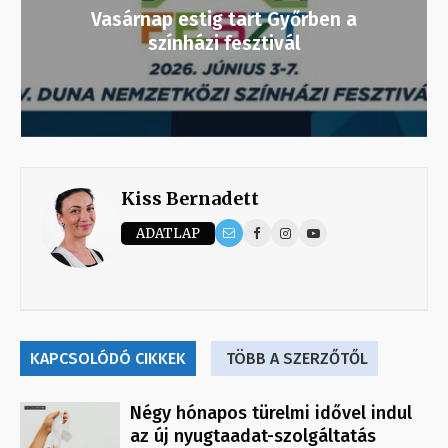
Vasárnap estig tart Győrben a
színházi fesztivál
Kiss Bernadett
ADATLAP
KAPCSOLÓDÓ CIKKEK
TÖBB A SZERZŐTŐL
Négy hónapos türelmi idővel indul
az új nyugtaadat-szolgáltatás