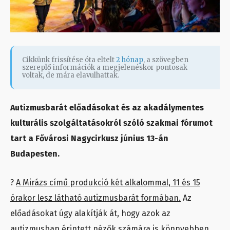
Cikkünk frissítése óta eltelt
2 hónap
, a szövegben
szereplő információk a megjelenéskor pontosak
voltak, de mára elavulhattak.
Autizmusbarát előadásokat és az akadálymentes
kulturális szolgáltatásokról szóló szakmai fórumot
tart a Fővárosi Nagycirkusz június 13-án
Budapesten.
?
A Mirázs című produkció két alkalommal, 11 és 15
órakor lesz látható autizmusbarát formában.
Az
előadásokat úgy alakítják át, hogy azok az
autizmusban érintett nézők számára is könnyebben