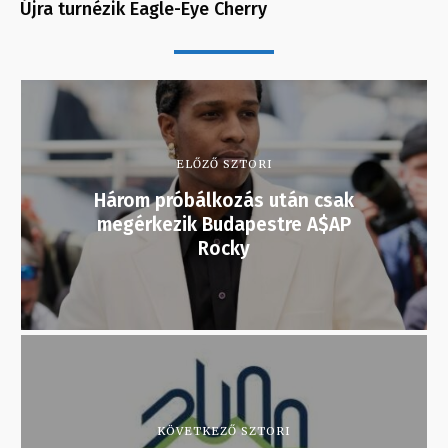
Újra turnézik Eagle-Eye Cherry
ELŐZŐ SZTORI
Három próbálkozás után csak
megérkezik Budapestre A$AP
Rocky
KÖVETKEZŐ SZTORI