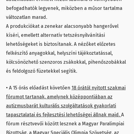
befogadhatók legyenek, miközben a műsor tartalma
változatlan marad.
A produkciókat a zenekar alacsonyabb hangerővel
kíséri, emellett alternatív tetszésnyilvánítási
lehetőségeket is biztosítanak. A nézőket előzetes
felkészítő anyagokkal, helyszíni tájékoztatással,
kölcsönözhető szenzoros zsákokkal, pihenőszobákkal
és feldolgozó füzetekkel segítik.
• A 15 órás előadást követően
18 órától nyitott szakmai
fórumot tartanak, amelynek középpontjában az
autizmusbarát kulturális szolgáltatások gyakorlati
tapasztalatai és fejlesztési lehetőségei állnak majd.
A
fórum résztvevői között lesznek a Magyar Paralimpiai
Bizottság, a Magyar Speciális Olimpia Szövetség, az