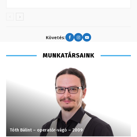
Követés:
MUNKATÁRSAINK
Tóth Bálint – operatőr-vágó – 2009
K