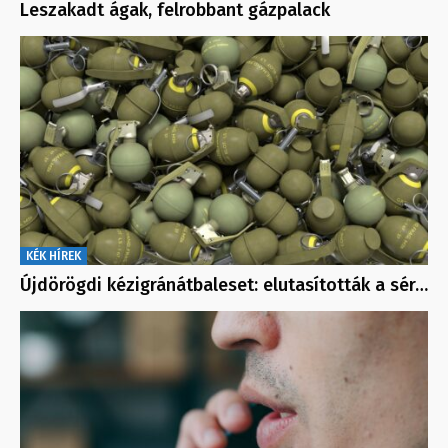
Leszakadt ágak, felrobbant gázpalack
KÉK HÍREK
Újdörögdi kézigránátbaleset: elutasították a sér…