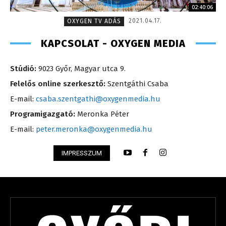
02:40:06
2021.04.17.
OXYGEN TV ADÁS
KAPCSOLAT - OXYGEN MEDIA
Stúdió:
9023 Győr, Magyar utca 9.
Felelős online szerkesztő:
Szentgáthi Csaba
E-mail:
csaba.szentgathi@oxygenmedia.hu
Programigazgató:
Meronka Péter
E-mail:
peter.meronka@oxygenmedia.hu
IMPRESSZUM