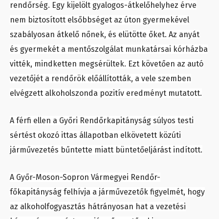
rendőrség. Egy kijelölt gyalogos-átkelőhelyhez érve
nem biztosított elsőbbséget az úton gyermekével
szabályosan átkelő nőnek, és elütötte őket. Az anyát
és gyermekét a mentőszolgálat munkatársai kórházba
vitték, mindketten megsérültek. Ezt követően az autó
vezetőjét a rendőrök előállították, a vele szemben
elvégzett alkoholszonda pozitív eredményt mutatott.
A férfi ellen a Győri Rendőrkapitányság súlyos testi
sértést okozó ittas állapotban elkövetett közúti
járművezetés bűntette miatt büntetőeljárást indított.
A Győr-Moson-Sopron Vármegyei Rendőr-
főkapitányság felhívja a járművezetők figyelmét, hogy
az alkoholfogyasztás hátrányosan hat a vezetési