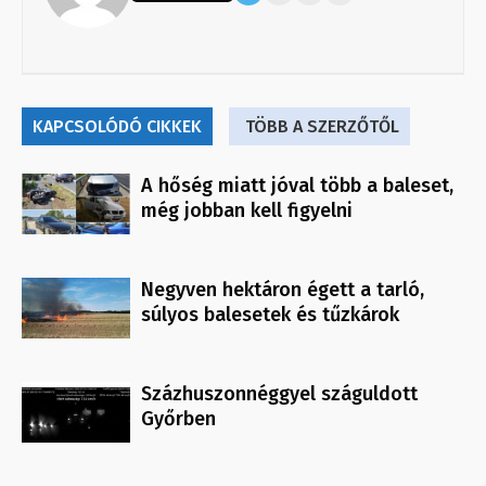
KAPCSOLÓDÓ CIKKEK
TÖBB A SZERZŐTŐL
A hőség miatt jóval több a baleset,
még jobban kell figyelni
Negyven hektáron égett a tarló,
súlyos balesetek és tűzkárok
Százhuszonnéggyel száguldott
Győrben