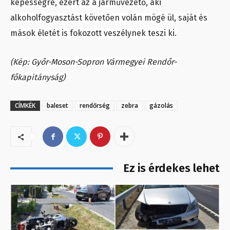
képességre, ezért az a járművezető, aki
alkoholfogyasztást követően volán mögé ül, saját és
mások életét is fokozott veszélynek teszi ki.
(Kép: Győr-Moson-Sopron Vármegyei Rendőr-
főkapitányság)
CÍMKÉK
baleset
rendőrség
zebra
gázolás
Ez is érdekes lehet