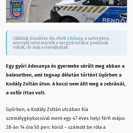
Cikkünk frissítése óta eltelt
2 hónap
, a szövegben
szereplő információk a megjelenéskor pontosak
voltak, de mára elavulhattak.
Egy győri édesanya és gyermeke sérült meg abban a
balesetben, ami tegnap délután történt Győrben a
Kodály Zoltán úton. A kocsi nem állt meg a zebránál,
a sofőr ittas volt.
Győrben, a Kodály Zoltán utcában Kia
személygépkocsival ment egy 47 éves helyi férfi május
28-án 14 óra 50 perc körül – számolt be róla a