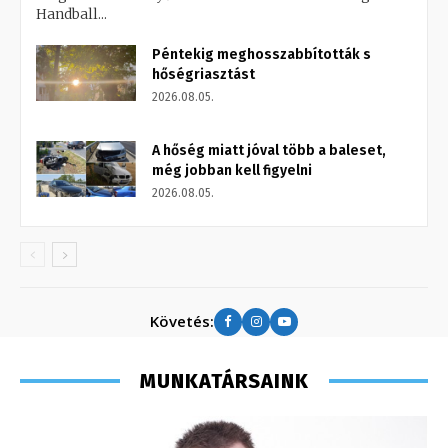
Handball...
Péntekig meghosszabbították s
hőségriasztást
2026.08.05.
A hőség miatt jóval több a baleset,
még jobban kell figyelni
2026.08.05.
Követés:
MUNKATÁRSAINK