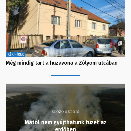
KÉK HÍREK
Még mindig tart a huzavona a Zólyom utcában
ELŐZŐ SZTORI
Mától nem gyújthatunk tüzet az
erdőben