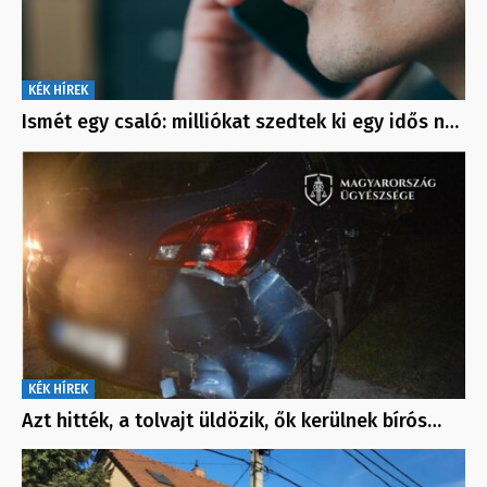
KÉK HÍREK
Ismét egy csaló: milliókat szedtek ki egy idős n…
KÉK HÍREK
Azt hitték, a tolvajt üldözik, ők kerülnek bírós…