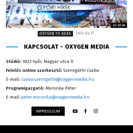
02:40:06
2021.04.17.
OXYGEN TV ADÁS
KAPCSOLAT - OXYGEN MEDIA
Stúdió:
9023 Győr, Magyar utca 9.
Felelős online szerkesztő:
Szentgáthi Csaba
E-mail:
csaba.szentgathi@oxygenmedia.hu
Programigazgató:
Meronka Péter
E-mail:
peter.meronka@oxygenmedia.hu
IMPRESSZUM