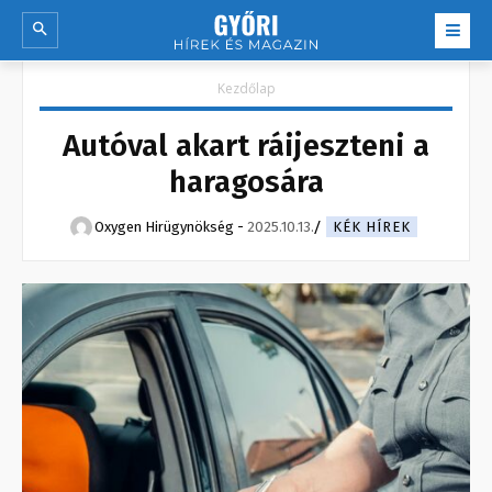
Kezdőlap
Autóval akart ráijeszteni a
haragosára
Oxygen Hirügynökség
-
2025.10.13.
KÉK HÍREK