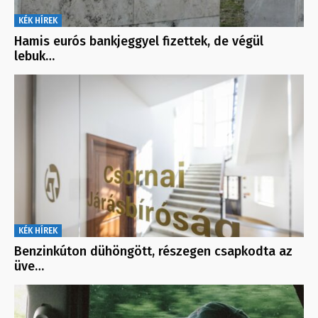
KÉK HÍREK
Hamis eurós bankjeggyel fizettek, de végül
lebuk…
KÉK HÍREK
Benzinkúton dühöngött, részegen csapkodta az
üve…