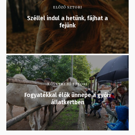
ELŐZŐ SZTORI
Széllel indul a hetünk, fájhat a
fejünk
KÖVETKEZŐ SZTORI
Fogyatékkal élők ünnepe a győri
állatkertben