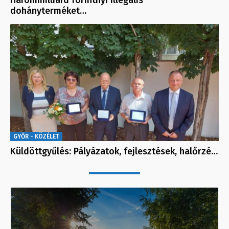
dohányterméket…
GYŐR - KÖZÉLET
Küldöttgyűlés: Pályázatok, fejlesztések, halőrzé…