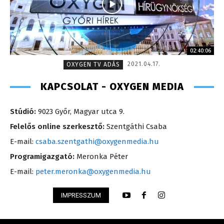
02:40:06
2021.04.17.
OXYGEN TV ADÁS
KAPCSOLAT - OXYGEN MEDIA
Stúdió:
9023 Győr, Magyar utca 9.
Felelős online szerkesztő:
Szentgáthi Csaba
E-mail:
csaba.szentgathi@oxygenmedia.hu
Programigazgató:
Meronka Péter
E-mail:
peter.meronka@oxygenmedia.hu
IMPRESSZUM