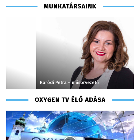
MUNKATÁRSAINK
Koródi Petra – műsorvezető
H
OXYGEN TV ÉLŐ ADÁSA