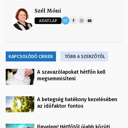
Szél Móni
ADATLAP
KAPCSOLÓDÓ CIKKEK
TÖBB A SZERZŐTŐL
A szavazólapokat hétfőn kell
megsemmisíteni
A betegség hatékony kezelésében
az időfaktor fontos
Figyelem! Hétfőtől újabb közúti