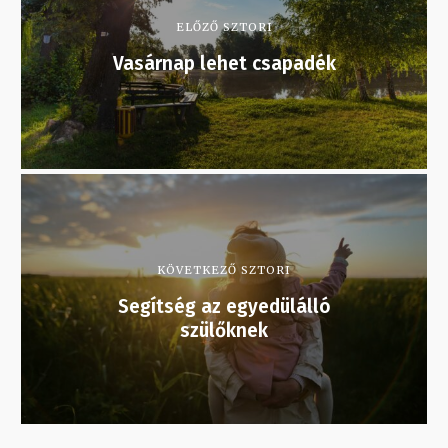
ELŐZŐ SZTORI
Vasárnap lehet csapadék
KÖVETKEZŐ SZTORI
Segítség az egyedülálló
szülőknek