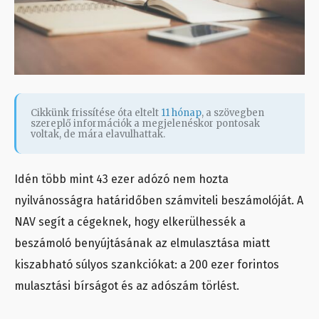
Cikkünk frissítése óta eltelt
11 hónap
, a szövegben
szereplő információk a megjelenéskor pontosak
voltak, de mára elavulhattak.
Idén több mint 43 ezer adózó nem hozta
nyilvánosságra határidőben számviteli beszámolóját. A
NAV segít a cégeknek, hogy elkerülhessék a
beszámoló benyújtásának az elmulasztása miatt
kiszabható súlyos szankciókat: a 200 ezer forintos
mulasztási bírságot és az adószám törlést.