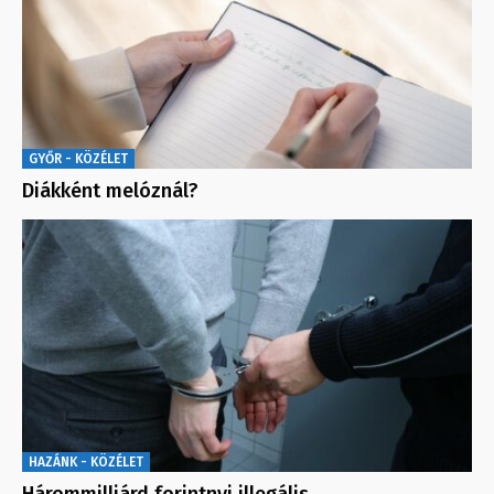
GYŐR - KÖZÉLET
Diákként melóznál?
HAZÁNK - KÖZÉLET
Hárommilliárd forintnyi illegális