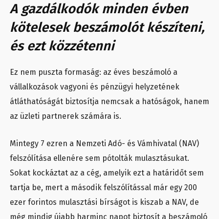
A gazdálkodók minden évben
kötelesek beszámolót készíteni,
és ezt közzétenni
Ez nem puszta formaság: az éves beszámoló a
vállalkozások vagyoni és pénzügyi helyzetének
átláthatóságát biztosítja nemcsak a hatóságok, hanem
az üzleti partnerek számára is.
Mintegy 7 ezren a Nemzeti Adó- és Vámhivatal (NAV)
felszólítása ellenére sem pótolták mulasztásukat.
Sokat kockáztat az a cég, amelyik ezt a határidőt sem
tartja be, mert a második felszólítással már egy 200
ezer forintos mulasztási bírságot is kiszab a NAV, de
még mindig újabb harminc napot biztosít a beszámoló