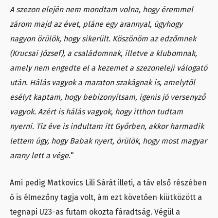
A szezon elején nem mondtam volna, hogy éremmel
zárom majd az évet, pláne egy arannyal, úgyhogy
nagyon örülök, hogy sikerült. Köszönöm az edzőmnek
(Krucsai József), a családomnak, illetve a klubomnak,
amely nem engedte el a kezemet a szezoneleji válogató
után. Hálás vagyok a maraton szakágnak is, amelytől
esélyt kaptam, hogy bebizonyítsam, igenis jó versenyző
vagyok. Azért is hálás vagyok, hogy itthon tudtam
nyerni. Tíz éve is indultam itt Győrben, akkor harmadik
lettem úgy, hogy Babak nyert, örülök, hogy most magyar
arany lett a vége.
"
Ami pedig Matkovics Lili Sárát illeti, a táv első részében
ő is élmezőny tagja volt, ám ezt követően kiütközött a
tegnapi U23-as futam okozta fáradtság. Végül a