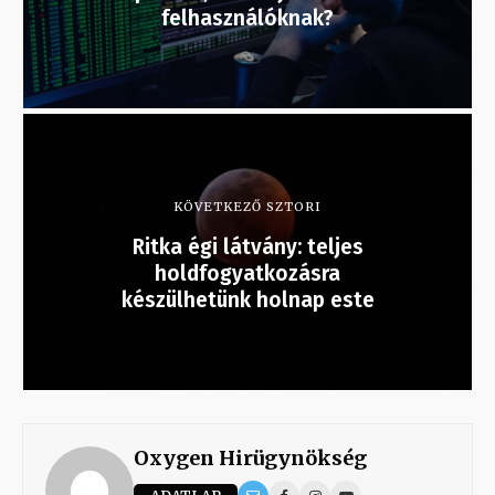
felhasználóknak?
KÖVETKEZŐ SZTORI
Ritka égi látvány: teljes
holdfogyatkozásra
készülhetünk holnap este
Oxygen Hirügynökség