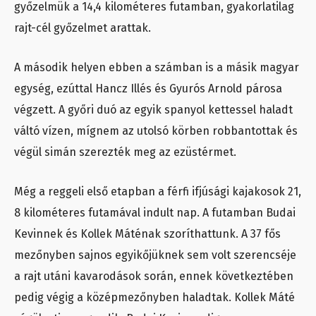
győzelmük a 14,4 kilométeres futamban, gyakorlatilag
rajt-cél győzelmet arattak.
A második helyen ebben a számban is a másik magyar
egység, ezúttal Hancz Illés és Gyurós Arnold párosa
végzett. A győri duó az egyik spanyol kettessel haladt
váltó vízen, mígnem az utolsó körben robbantottak és
végül simán szerezték meg az ezüstérmet.
Még a reggeli első etapban a férfi ifjúsági kajakosok 21,
8 kilométeres futamával indult nap. A futamban Budai
Kevinnek és Kollek Máténak szoríthattunk. A 37 fős
mezőnyben sajnos egyikőjüknek sem volt szerencséje
a rajt utáni kavarodások során, ennek következtében
pedig végig a középmezőnyben haladtak. Kollek Máté