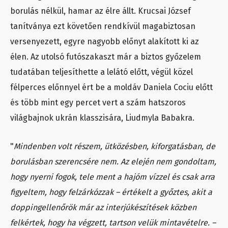
borulás nélkül, hamar az élre állt. Krucsai József
tanítványa ezt követően rendkívül magabiztosan
versenyezett, egyre nagyobb előnyt alakított ki az
élen. Az utolsó futószakaszt már a biztos győzelem
tudatában teljesíthette a lelátó előtt, végül közel
félperces előnnyel ért be a moldáv Daniela Cociu előtt
és több mint egy percet vert a szám hatszoros
világbajnok ukrán klasszisára, Liudmyla Babakra.
"
Mindenben volt részem, ütközésben, kiforgatásban, de
borulásban szerencsére nem. Az elején nem gondoltam,
hogy nyerni fogok, tele ment a hajóm vízzel és csak arra
figyeltem, hogy felzárkózzak – értékelt a győztes, akit a
doppingellenőrök már az interjúkészítések közben
felkértek, hogy ha végzett, tartson velük mintavételre. –