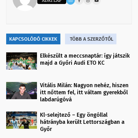
ADATLAP
KAPCSOLÓDÓ CIKKEK
TÖBB A SZERZŐTŐL
Elkészült a meccsnaptár: így játszik
majd a Győri Audi ETO KC
Vitális Milán: Nagyon nehéz, hiszen
itt nőttem fel, itt váltam gyerekből
labdarúgóvá
Kl-selejtező – Egy öngóllal
hátrányba került Lettországban a
Győr