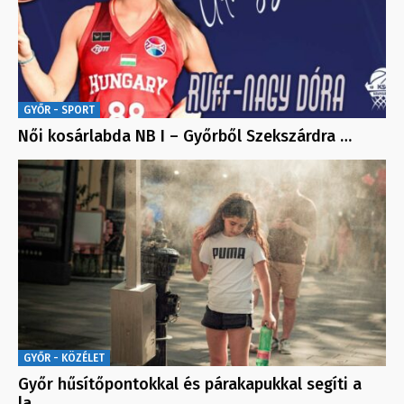
GYŐR - SPORT
Női kosárlabda NB I – Győrből Szekszárdra …
GYŐR - KÖZÉLET
Győr hűsítőpontokkal és párakapukkal segíti a
la…