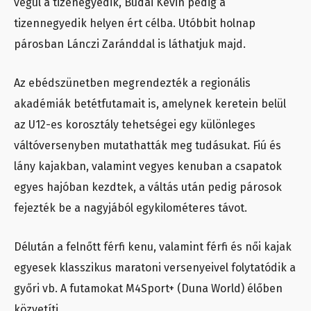
végül a tizenegyedik, Budai Kevin pedig a
tizennegyedik helyen ért célba. Utóbbit holnap
párosban Lánczi Zaránddal is láthatjuk majd.
Az ebédszünetben megrendezték a regionális
akadémiák betétfutamait is, amelynek keretein belül
az U12-es korosztály tehetségei egy különleges
váltóversenyben mutathatták meg tudásukat. Fiú és
lány kajakban, valamint vegyes kenuban a csapatok
egyes hajóban kezdtek, a váltás után pedig párosok
fejezték be a nagyjából egykilométeres távot.
Délután a felnőtt férfi kenu, valamint férfi és női kajak
egyesek klasszikus maratoni versenyeivel folytatódik a
győri vb. A futamokat M4Sport+ (Duna World) élőben
közvetíti.