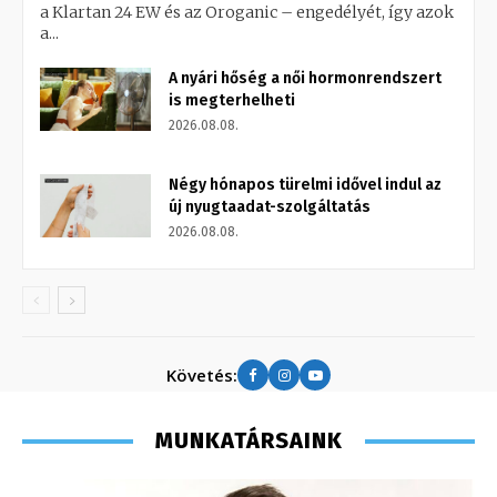
a Klartan 24 EW és az Oroganic – engedélyét, így azok
a...
A nyári hőség a női hormonrendszert
is megterhelheti
2026.08.08.
Négy hónapos türelmi idővel indul az
új nyugtaadat-szolgáltatás
2026.08.08.
Követés:
MUNKATÁRSAINK