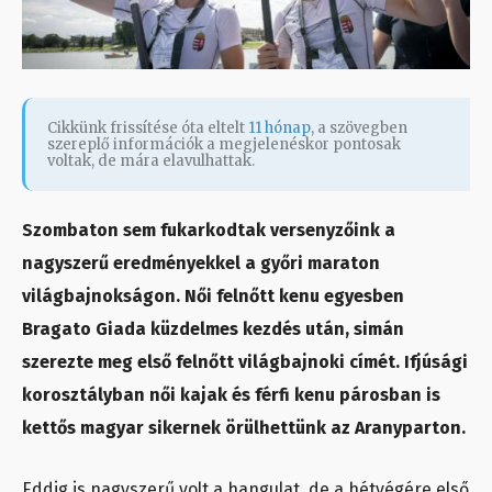
Cikkünk frissítése óta eltelt
11 hónap
, a szövegben
szereplő információk a megjelenéskor pontosak
voltak, de mára elavulhattak.
Szombaton sem fukarkodtak versenyzőink a
nagyszerű eredményekkel a győri maraton
világbajnokságon. Női felnőtt kenu egyesben
Bragato Giada küzdelmes kezdés után, simán
szerezte meg első felnőtt világbajnoki címét. Ifjúsági
korosztályban női kajak és férfi kenu párosban is
kettős magyar sikernek örülhettünk az Aranyparton.
Eddig is nagyszerű volt a hangulat, de a hétvégére első