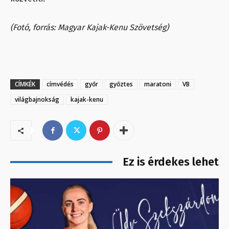
(Fotó, forrás: Magyar Kajak-Kenu Szövetség)
CÍMKÉK
címvédés
győr
győztes
maratoni
VB
világbajnokság
kajak-kenu
Ez is érdekes lehet