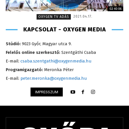
02:40:06
2021.04.17.
OXYGEN TV ADÁS
KAPCSOLAT - OXYGEN MEDIA
Stúdió:
9023 Győr, Magyar utca 9.
Felelős online szerkesztő:
Szentgáthi Csaba
E-mail:
csaba.szentgathi@oxygenmedia.hu
Programigazgató:
Meronka Péter
E-mail:
peter.meronka@oxygenmedia.hu
IMPRESSZUM