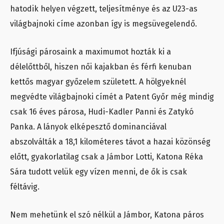
hatodik helyen végzett, teljesítménye és az U23-as
világbajnoki címe azonban így is megsüvegelendő.
Ifjúsági párosaink a maximumot hozták ki a
délelőttből, hiszen női kajakban és férfi kenuban
kettős magyar győzelem született. A hölgyeknél
megvédte világbajnoki címét a Patent Győr még mindig
csak 16 éves párosa, Hudi-Kadler Panni és Zatykó
Panka. A lányok elképesztő dominanciával
abszolválták a 18,1 kilométeres távot a hazai közönség
előtt, gyakorlatilag csak a Jámbor Lotti, Katona Réka
Sára tudott velük egy vízen menni, de ők is csak
féltávig.
Nem mehetünk el szó nélkül a Jámbor, Katona páros