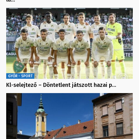
GYŐR - SPORT
Kl-selejtező – Döntetlent játszott hazai p…