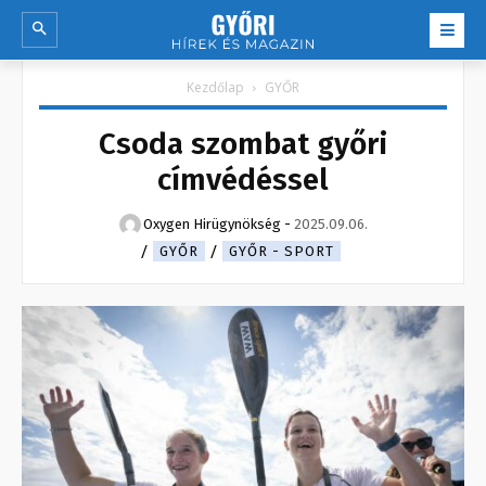
Kezdőlap
GYŐR
Csoda szombat győri
címvédéssel
Oxygen Hirügynökség
-
2025.09.06.
GYŐR
GYŐR - SPORT