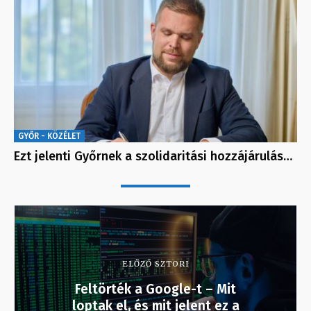
GYŐR - KÖZÉLET
Ezt jelenti Győrnek a szolidaritási hozzájárulás…
ELŐZŐ SZTORI
Feltörték a Google-t – Mit
loptak el, és mit jelent ez a