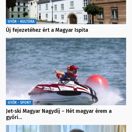
GYŐR - KULTÚRA
Új fejezetéhez ért a Magyar Ispita
GYŐR - SPORT
Jet-ski Magyar Nagydíj – Hét magyar érem a
győri…