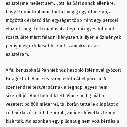
ezüstérme mellett sem. Lotti és Sári annak ellenére,
hogy Panniékkal nem tudtak végig együtt menni, a
mögöttük érkező dán egységet több mint egy perccel
előzték meg. Lotti ráadásul a tegnapi egyes futamot
rosszulléte miatt feladni kényszerült, ilyen előzmények
pedig még értékesebb lehet számukra ez az
ezüstérem.
A fiú kenusoknál Panniékhoz hasonló fölénnyel győzött
Faragó-Tóth Vince és Faragó-Tóth Ábel párosa. A
szentendrei testvérpárnak a tegnapi egyes nem
sikerült jól, Ábel hetedik lett, Vince pedig hiába
vezetett bő 800 méterrel, túl korán tette le a lapátot a
célbaérkezés előtt, beborult, aminek következtében
kizárták. Ma azonban egy pillanatig nem volt kérdés a