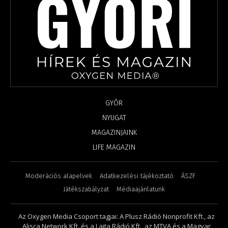
GYŐR
NYUGAT
MAGAZINJAINK
LIFE MAGAZIN
Moderációs alapelvek
Adatkezelési tájékoztató
ÁSZF
Játékszabályzat
Médiaajánlatunk
Az Oxygen Media Csoport tagjai: A Plusz Rádió Nonprofit Kft., az
Alisca Network Kft. és a Lajta Rádió Kft., az MTVA és a Magyar