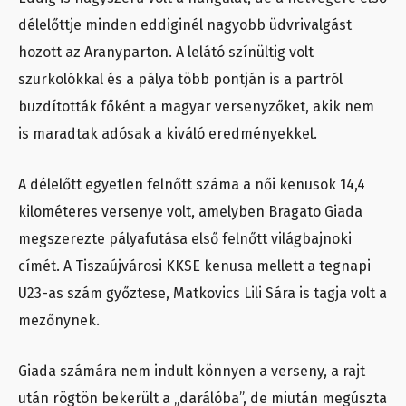
délelőttje minden eddiginél nagyobb üdvrivalgást
hozott az Aranyparton. A lelátó színültig volt
szurkolókkal és a pálya több pontján is a partról
buzdították főként a magyar versenyzőket, akik nem
is maradtak adósak a kiváló eredményekkel.
A délelőtt egyetlen felnőtt száma a női kenusok 14,4
kilométeres versenye volt, amelyben Bragato Giada
megszerezte pályafutása első felnőtt világbajnoki
címét. A Tiszaújvárosi KKSE kenusa mellett a tegnapi
U23-as szám győztese, Matkovics Lili Sára is tagja volt a
mezőnynek.
Giada számára nem indult könnyen a verseny, a rajt
után rögtön bekerült a „darálóba”, de miután megúszta