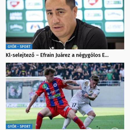
GYŐR - SPORT
Kl-selejtező – Efrain Juárez a négygólos E…
GYŐR - SPORT