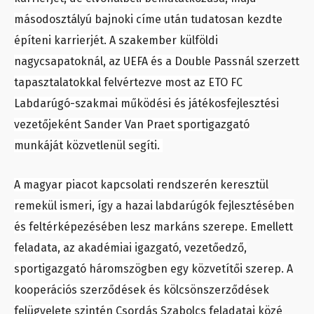
másodosztályú bajnoki címe után tudatosan kezdte
építeni karrierjét. A szakember külföldi
nagycsapatoknál, az UEFA és a Double Passnál szerzett
tapasztalatokkal felvértezve most az ETO FC
Labdarúgó-szakmai működési és játékosfejlesztési
vezetőjeként Sander Van Praet sportigazgató
munkáját közvetlenül segíti.
A magyar piacot kapcsolati rendszerén keresztül
remekül ismeri, így a hazai labdarúgók fejlesztésében
és feltérképezésében lesz markáns szerepe. Emellett
feladata, az akadémiai igazgató, vezetőedző,
sportigazgató háromszögben egy közvetítői szerep. A
kooperációs szerződések és kölcsönszerződések
felügyelete szintén Csordás Szabolcs feladatai közé