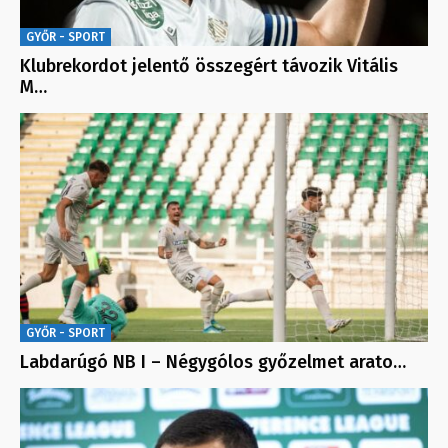
GYŐR - SPORT
Klubrekordot jelentő összegért távozik Vitális
M…
GYŐR - SPORT
Labdarúgó NB I – Négygólos győzelmet arato…