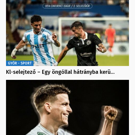
GYŐR - SPORT
Kl-selejtező – Egy öngóllal hátrányba kerü…