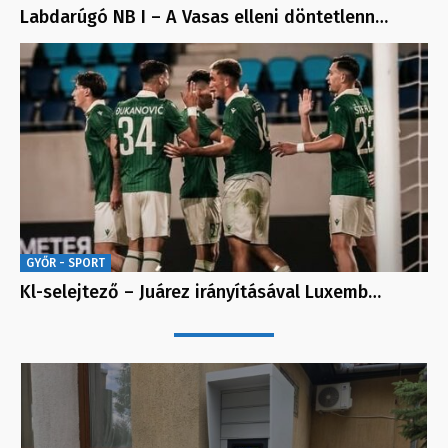
Labdarúgó NB I – A Vasas elleni döntetlenn…
GYŐR - SPORT
Kl-selejtező – Juárez irányításával Luxemb…