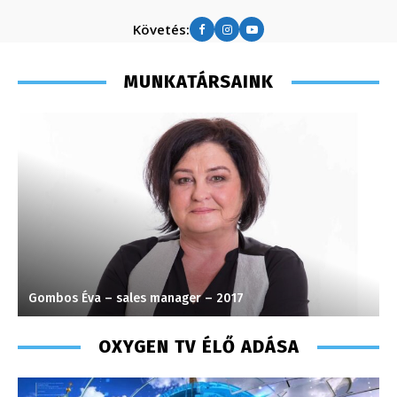
Követés:
MUNKATÁRSAINK
Szentgáthi Csaba – főszerkesztő – 2008
T
OXYGEN TV ÉLŐ ADÁSA