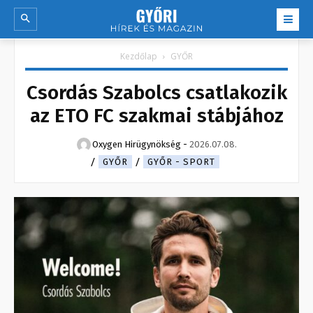
Kezdőlap
GYŐR
Csordás Szabolcs csatlakozik
az ETO FC szakmai stábjához
Oxygen Hirügynökség
-
2026.07.08.
GYŐR
GYŐR - SPORT