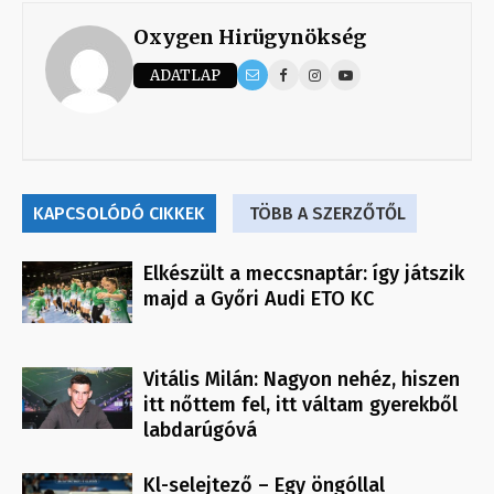
Oxygen Hirügynökség
ADATLAP
KAPCSOLÓDÓ CIKKEK
TÖBB A SZERZŐTŐL
Elkészült a meccsnaptár: így játszik
majd a Győri Audi ETO KC
Vitális Milán: Nagyon nehéz, hiszen
itt nőttem fel, itt váltam gyerekből
labdarúgóvá
Kl-selejtező – Egy öngóllal