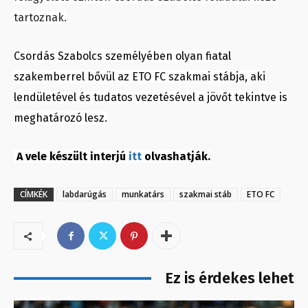
tartoznak.
Csordás Szabolcs személyében olyan fiatal
szakemberrel bővül az ETO FC szakmai stábja, aki
lendületével és tudatos vezetésével a jövőt tekintve is
meghatározó lesz.
A vele készült interjú
itt
olvashatják.
CÍMKÉK
labdarúgás
munkatárs
szakmai stáb
ETO FC
Ez is érdekes lehet