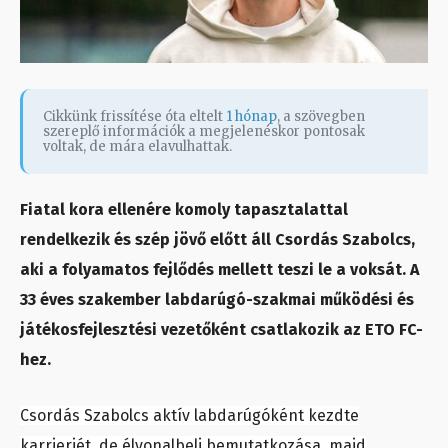
Cikkünk frissítése óta eltelt
1 hónap
, a szövegben
szereplő információk a megjelenéskor pontosak
voltak, de mára elavulhattak.
Fiatal kora ellenére komoly tapasztalattal
rendelkezik és szép jövő előtt áll Csordás Szabolcs,
aki a folyamatos fejlődés mellett teszi le a voksát. A
33 éves szakember labdarúgó-szakmai működési és
játékosfejlesztési vezetőként csatlakozik az ETO FC-
hez.
Csordás Szabolcs aktív labdarúgóként kezdte
karrierjét, de élvonalbeli bemutatkozása, majd