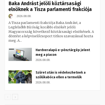
Baka Andrást jelöli köztársasági
elnöknek a Tisza parlamenti frakciója
2026.08.08.
A Tisza parlamenti frakciója Baka Andrást, a
Legfelsőbb Bíróság korábbi elnökét jelöli
Magyarország következő köztársasági elnökének. A
döntést a képviselőcsoport titkos szavazással hozta
meg. A...
Hardveralapú e-pénztárgép jelent
meg a piacon
2026.08.08.
Szüret után is védekezhetnek a
szőlőkabóca ellen a termelők
2026.08.08.