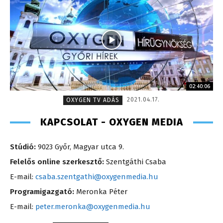
02:40:06
2021.04.17.
OXYGEN TV ADÁS
KAPCSOLAT - OXYGEN MEDIA
Stúdió:
9023 Győr, Magyar utca 9.
Felelős online szerkesztő:
Szentgáthi Csaba
E-mail:
csaba.szentgathi@oxygenmedia.hu
Programigazgató:
Meronka Péter
E-mail:
peter.meronka@oxygenmedia.hu